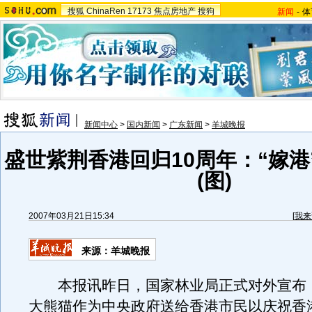
搜狐
ChinaRen
17173
焦点房地产
搜狗
新闻
-
体
新闻中心
>
国内新闻
>
广东新闻
>
羊城晚报
盛世紫荆香港回归10周年：“嫁港
(图)
2007年03月21日15:34
[
我来
来源：羊城晚报
本报讯昨日，国家林业局正式对外宣布
大熊猫作为中央政府送给香港市民以庆祝香港