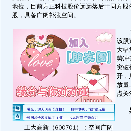
地位，目前方正科技股价远远落后于同方股
股，具备广阔补涨空间。
二
该股
大幅
势冲
突破
开，
放量
点关
工大高新（600701）：空间广阔