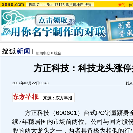
搜狐
ChinaRen
17173
焦点房地产
搜狗
新闻
-
体
新闻中心
>
综合
方正科技：科技龙头涨停
2007年03月22日00:43
[
我来
来源：东方早报
方正科技（600601）台式PC销量跻身
续7年稳居国内市场前两位。公司与同方股
股的两大龙头之一，两者具备极为相似的行