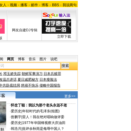
女人
-
视频
-
播客
-
邮件
-
博客
-
BBS
-
我说两句
网友自建DJ专辑
立即下载
版
闻
网页
博客
音乐
图片
说吧
长
邓玉娇失踪
朝鲜军事演习
日本兵赎罪
改温总讲话
夏日减肥秘方
日本瘦脸法
中共卧底结局
慈禧不快乐
侵略中国报告
更多>>
·
怀念丁聪：我以为那个老头永远不老
·
爱历史
|
年轻时代的毛泽东(组图)
·
曾鹏宇
|
雷人！我在绝对唱响做评委
·
爱历史
|
1977年华国锋视察大庆油田
·
韩浩月
|
批评余秋雨是侮辱中国人？
接触