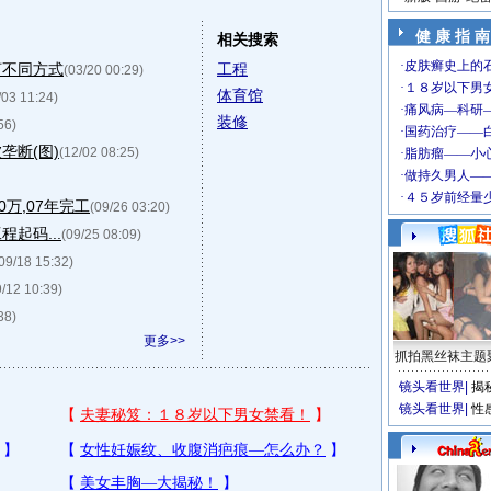
健 康 指 南
相关搜索
河不同方式
工程
(03/20 00:29)
体育馆
/03 11:24)
装修
56)
垄断(图)
(12/02 08:25)
万,07年完工
(09/26 03:20)
起码...
(09/25 08:09)
09/18 15:32)
9/12 10:39)
38)
更多>>
抓拍黑丝袜主题
镜头看世界
|
揭
镜头看世界
|
性