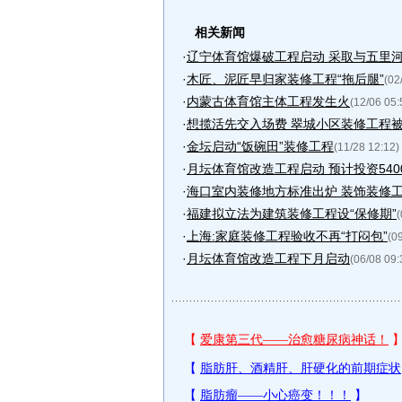
相关新闻
·
辽宁体育馆爆破工程启动 采取与五里
·
木匠、泥匠早归家装修工程“拖后腿”
(02
·
内蒙古体育馆主体工程发生火
(12/06 05:
·
想揽活先交入场费 翠城小区装修工程被
·
金坛启动“饭碗田”装修工程
(11/28 12:12)
·
月坛体育馆改造工程启动 预计投资5400
·
海口室内装修地方标准出炉 装饰装修工程
·
福建拟立法为建筑装修工程设“保修期”
(
·
上海:家庭装修工程验收不再“打闷包”
(0
·
月坛体育馆改造工程下月启动
(06/08 09: