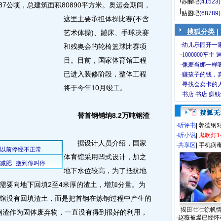
苏醒吧
(41523)
7公顷，总建筑面积80890平方米。
奥运会期间，
贴图吧
(68789)
这里主要承担体操比赛(不含
搜狐分类
|
艺术体操)、蹦床、手球决赛
和残奥会的轮椅篮球比赛项
目。目前，国家体育馆工程
已进入装修阶段，整体工程
将于今年10月竣工。
替首钢销纳8.2万吨钢渣
·
听评书
|
郭德纲
·
听小说
|
鬼吹灯1
据设计人员介绍，国家
·
共享区
|
手机病
体育馆采用凹式设计，加之
地下水位较高，为了抵抗地
需要向地下回填2至4米厚的渣土，增加分量。为
馆没有回填渣土，而是把首钢在炼钢过程中产生的
揭田壮壮徐帆
，钢渣作为固体废弃物，一直没有得到很好的利用，
·
赵薇被爆已经怀