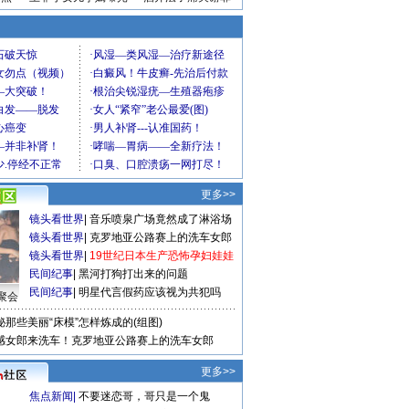
更多>>
镜头看世界
|
音乐喷泉广场竟然成了淋浴场
镜头看世界
|
克罗地亚公路赛上的洗车女郎
镜头看世界
|
19世纪日本生产恐怖孕妇娃娃
民间纪事
|
黑河打狗打出来的问题
民间纪事
|
明星代言假药应该视为共犯吗
聚会
秘那些美丽“床模”怎样炼成的(组图)
感女郎来洗车！克罗地亚公路赛上的洗车女郎
更多>>
焦点新闻
|
不要迷恋哥，哥只是一个鬼