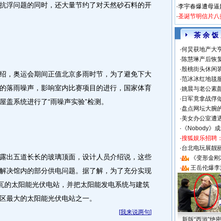
抗浮问题的同时，还大量节约了对天然砂石料的开
·
李宇春爆遭母逼
·
圣诞节明信片八
茶 余 饭
·
何炅获地产大亨
·
陈慧琳产后恢复
·
殷桃街头休闲装
，奥运会期间正值北京多雨时节，为了避免下大
·
范冰冰红地毯
的落雨噪声，影响室内比赛项目的进行，国家体育
·
姚晨与老公素
·
日军竟拿战俘
屋盖系统进行了“雨噪声实验”检测。
·
盘点网坛大腕
·
美女办公室遭
·
《Nobody》
·
搜狐娱乐招聘
·
台北电玩展靓丽S
出五道长长的玻璃顶面，设计人员介绍说，这些
·
《变形金刚
·
王岳伦爆李
解决馆内的部分供电问题。据了解，为了充分实现
千瓦的太阳能光伏电站，并把太阳能发电系统与建筑
区最大的太阳能光伏电站之一。
[
我来说两句
]
新版“西游”绝