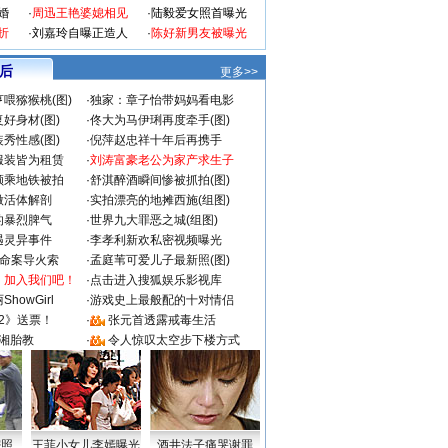
婚
·
周迅王艳婆媳相见
·
陆毅爱女照首曝光
折
·
刘嘉玲自曝正造人
·
陈好新男友被曝光
 后
更多>>
喂猕猴桃(图)
·
独家：章子怡带妈妈看电影
好身材(图)
·
佟大为马伊琍再度牵手(图)
秀性感(图)
·
倪萍赵忠祥十年后再携手
服装皆为租赁
·
刘涛富豪老公为家产求生子
颜乘地铁被拍
·
舒淇醉酒瞬间惨被抓拍(图)
做活体解剖
·
实拍漂亮的地摊西施(组图)
的暴烈脾气
·
世界九大罪恶之城(组图)
遇灵异事件
·
李孝利新欢私密视频曝光
成命案导火索
·
孟庭苇可爱儿子最新照(图)
：加入我们吧！
·
点击进入搜狐娱乐影视库
howGirl
·
游戏史上最般配的十对情侣
2》送票！
·
张元首透露戒毒生活
湘胎教
·
令人惊叹太空步下楼方式
密照
王菲小女儿李嫣曝光
酒井法子痛哭谢罪