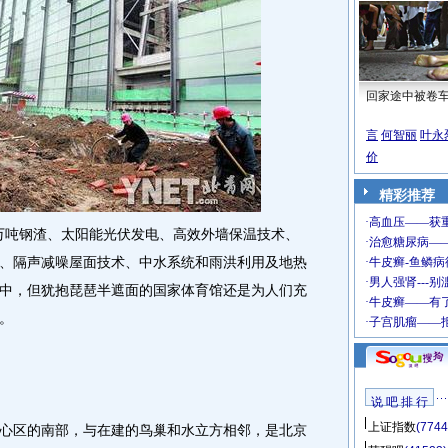
回家途中被卷
言
何智丽
叶永
价
精彩推荐
万吨钢渣、太阳能光伏发电、高效外墙保温技术、
、隔声减噪屋面技术、中水系统和雨洪利用及地热
中，但犹抱琵琶半遮面的国家体育馆还是为人们充
念。
说 吧 排 行
上证指数
(7744
区的南部，与在建的鸟巢和水立方相邻，是北京