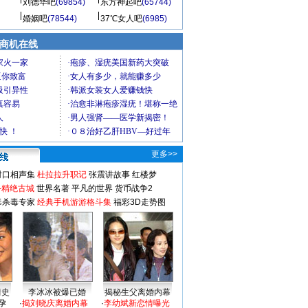
刘德华吧
(69854)
东方神起吧
(65744)
婚姻吧
(78544)
37℃女人吧
(6985)
商机在线
更多>>
对口相声集
杜拉拉升职记
张震讲故事
红楼梦
-精绝古城
世界名著
平凡的世界
货币战争2
毒杀毒专家
经典手机游游格斗集
福彩3D走势图
情史
李冰冰被爆已婚
揭秘生父离婚内幕
孕
·
揭刘晓庆离婚内幕
·
李幼斌新恋情曝光