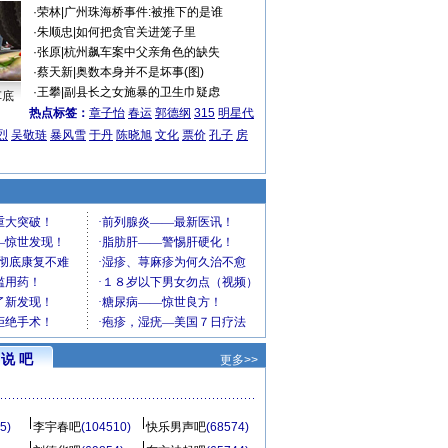
·
荣林
|
广州珠海桥事件:被推下的是谁
·
朱顺忠
|
如何把贪官关进笼子里
·
张原
|
杭州飙车案中父亲角色的缺失
·
蔡天新
|
奥数本身并不是坏事(图)
·
王攀
|
副县长之女施暴的卫生巾疑虑
车底
热点标签：
章子怡
春运
郭德纲
315
明星代
烈
吴敬琏
暴风雪
于丹
陈晓旭
文化
票价
孔子
房
说 吧
更多>>
5)
李宇春吧
(104510)
快乐男声吧
(68574)