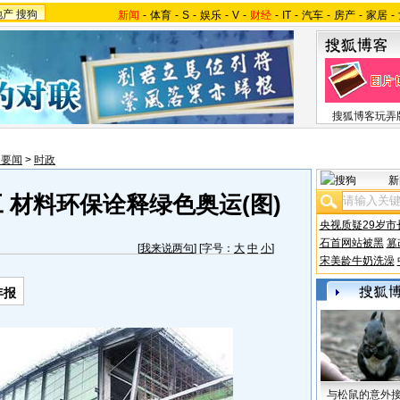
地产
搜狗
新闻
-
体育
-
S
-
娱乐
-
V
-
财经
-
IT
-
汽车
-
房产
-
家居
-
搜狐博客玩弄
内要闻
>
时政
新
 材料环保诠释绿色奥运(图)
央视质疑29岁市
石首网站被黑
篡
[
我来说两句
] [字号：
大
中
小
]
宋美龄牛奶洗澡
年报
与松鼠的意外