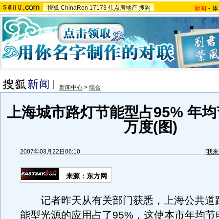
搜狐
ChinaRen
17173
焦点房地产
搜狗
新闻
-
体
新闻中心
>
综合
上海城市路灯节能型占95% 年均节
万度(图)
2007年03月22日06:10
[
我来
来源：东方网
记者昨天从有关部门获悉，上海公共道
能型光源的应用占了95%，这使本市年均节电