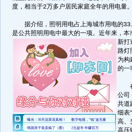
度，相当于2万多户居民家庭全年的用电量
据介绍，照明用电占上海城市用电的33.
是公共照明用电中最大的一项。
近年来，本
新打
路灯
为构
的一
在
公司
共道
细表
高、
高压