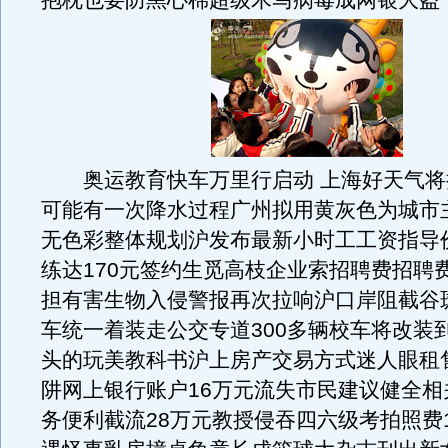
抱枕也要防黑心棉超级木马病毒成网银大盗
奥运教育快车万里行启动 上海好天气将
可能有一次降水过程广州拟用黄灰色为城市
无色彩整体规划沪发布最新小时工工资指导
练达170元签约生觅高枝企业索招聘费招聘
担有害生物入侵警报再次拉响沪口岸阻截谷
车统一着装走公交专道300多辆校车将改装
头的玩美教科书沪上房产交易方式迷人眼租
阱网上银行账户16万元流失市民建议健全相
务便利截流28万元教授侵吞四六级考拍照费