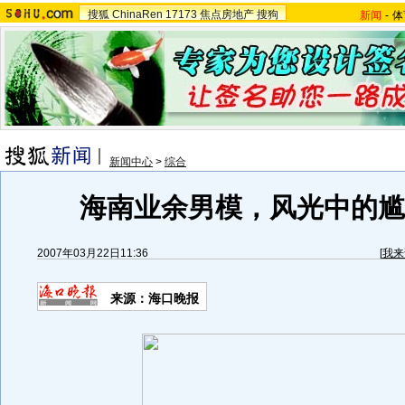
搜狐
ChinaRen
17173
焦点房地产
搜狗
新闻
-
体
新闻中心
>
综合
海南业余男模，风光中的尴尬
2007年03月22日11:36
[
我来
来源：海口晚报