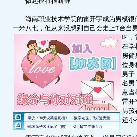
做起模特很新鲜
海南职业技术学院的雷开宇成为男模很偶
一米八七，但从来没想到自己会走上T台当
时，
在学
房健
位身
男子
名男
意当
雷开
男孩
还小