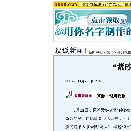
搜狐
ChinaRen
17173
焦点房
新闻中心
>
综合
>
银川晚
“紫
2007年03月23日01:19
来源：银川晚报
3月21日，风筝爱好者将“砂壶集
举办的第四届风筝展飞活动中，一个
质的提梁大茶壶做“龙头”，串起60