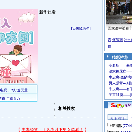
新华社发
回家途中被卷
[
我来说两句
]
言
何智丽
叶永
价
精彩推荐
相关搜索
说 吧 排 行
上证指数
(7744