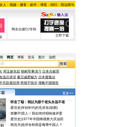
女人
-
视频
-
播客
-
邮件
-
博客
-
BBS
-
我说两句
网友自建DJ专辑
立即下载
版
闻
网页
博客
音乐
图片
说吧
长
邓玉娇失踪
朝鲜军事演习
日本兵赎罪
改温总讲话
夏日减肥秘方
日本瘦脸法
中共卧底结局
慈禧不快乐
侵略中国报告
更多>>
·
怀念丁聪：我以为那个老头永远不老
·
爱历史
|
年轻时代的毛泽东(组图)
·
曾鹏宇
|
雷人！我在绝对唱响做评委
·
爱历史
|
1977年华国锋视察大庆油田
·
韩浩月
|
批评余秋雨是侮辱中国人？
接触