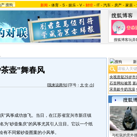
地产
搜狗
新闻
-
体育
-
S
-
娱乐
-
V
-
财经
-
IT
-
汽车
-
房产
-
家居
-
搜狐博客玩弄
报
新
砂茶壶”舞春风
央视质疑29岁市
石首网站被黑
篡
[
我来说两句
] [字号：
大
中
小
]
宋美龄牛奶洗澡
庆”风筝成功放飞。当日，在江苏省宜兴市新庄镇
名为“砂壶集庆”的风筝尤其引人注目。它以一个纸
只绘有不同紫砂壶图案的小风筝。
与松鼠的意外