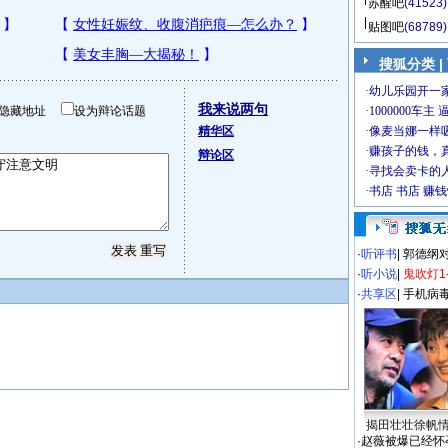
苏醒吧
(41523)
贴图吧
(68789)
搜狐分类
|
我来说两句
隐藏地址
设为辩论话题
精华区
辩论区
·
听评书
|
郭德纲
·
听小说
|
鬼吹灯1
·
共享区
|
手机病
揭田壮壮徐帆
·
赵薇被爆已经怀