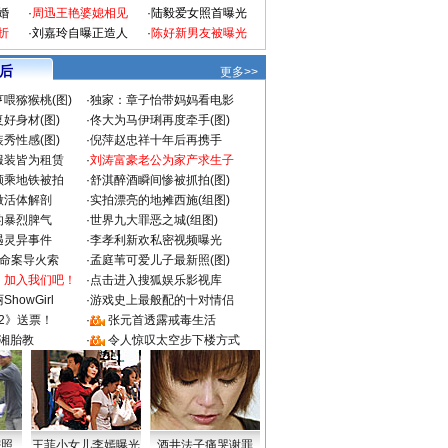
婚
·
周迅王艳婆媳相见
·
陆毅爱女照首曝光
折
·
刘嘉玲自曝正造人
·
陈好新男友被曝光
 后
更多>>
喂猕猴桃(图)
·
独家：章子怡带妈妈看电影
好身材(图)
·
佟大为马伊琍再度牵手(图)
秀性感(图)
·
倪萍赵忠祥十年后再携手
服装皆为租赁
·
刘涛富豪老公为家产求生子
颜乘地铁被拍
·
舒淇醉酒瞬间惨被抓拍(图)
做活体解剖
·
实拍漂亮的地摊西施(组图)
的暴烈脾气
·
世界九大罪恶之城(组图)
遇灵异事件
·
李孝利新欢私密视频曝光
成命案导火索
·
孟庭苇可爱儿子最新照(图)
：加入我们吧！
·
点击进入搜狐娱乐影视库
howGirl
·
游戏史上最般配的十对情侣
2》送票！
·
张元首透露戒毒生活
湘胎教
·
令人惊叹太空步下楼方式
密照
王菲小女儿李嫣曝光
酒井法子痛哭谢罪