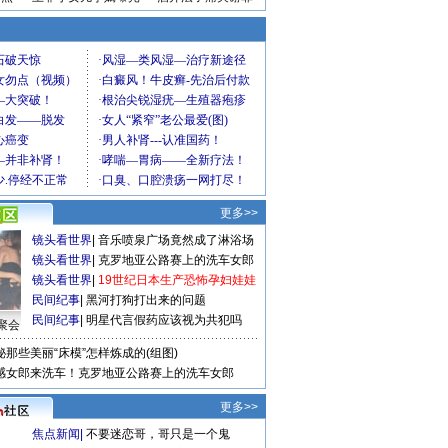
更多>>
镜头看世界
|
音乐喷泉广场竟然成了淋浴场
镜头看世界
|
克罗地亚公路赛上的洗车女郎
镜头看世界
|
19世纪日本生产恐怖孕妇娃娃
民间纪事
|
黑河打狗打出来的问题
民间纪事
|
明星代言假药应该视为共犯吗
聚会
秘那些美丽“床模”怎样炼成的(组图)
感女郎来洗车！克罗地亚公路赛上的洗车女郎
更多>>
焦点新闻
|
不要迷恋哥，哥只是一个鬼