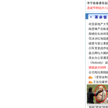
·
李宇春爆遭母逼
·
圣诞节明信片八
茶 余 饭
·
何炅获地产大亨
·
陈慧琳产后恢复
·
殷桃街头休闲装
·
范冰冰红地毯
·
姚晨与老公素
·
日军竟拿战俘
·
盘点网坛大腕
·
美女办公室遭
·
《Nobody》
·
搜狐娱乐招聘
·
台北电玩展靓丽S
·
《变形金刚
·
王岳伦爆李
新版“西游”绝