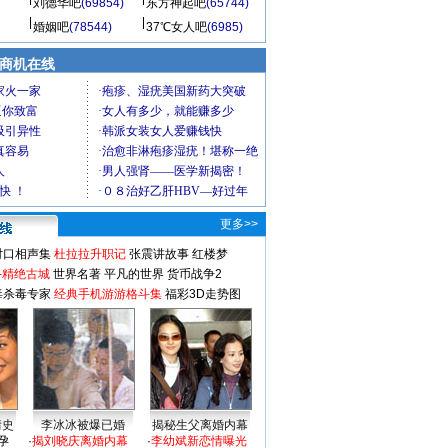
刘德华吧
(69854)
东方神起吧
(65744)
婚姻吧
(78544)
37℃女人吧
(6985)
商机在线
更多>>
对口相声集
杜拉拉升职记
张震讲故事
红楼梦
-精绝古城
世界名著
平凡的世界
货币战争2
毒杀毒专家
经典手机游游格斗集
福彩3D走势图
情史
李冰冰被爆已婚
揭秘生父离婚内幕
孕
·
揭刘晓庆离婚内幕
·
李幼斌新恋情曝光