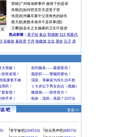
·
荣林
|
广州珠海桥事件:被推下的是谁
·
朱顺忠
|
如何把贪官关进笼子里
·
张原
|
杭州飙车案中父亲角色的缺失
·
蔡天新
|
奥数本身并不是坏事(图)
·
王攀
|
副县长之女施暴的卫生巾疑虑
车底
热点标签：
章子怡
春运
郭德纲
315
明星代
烈
吴敬琏
暴风雪
于丹
陈晓旭
文化
票价
孔子
房
说 吧
更多>>
5)
李宇春吧
(104510)
快乐男声吧
(68574)