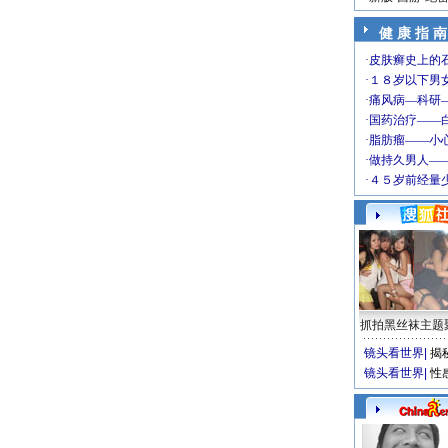
健 康 指 南
抓拍黑丝袜主题
镜头看世界
|
揭
镜头看世界
|
性