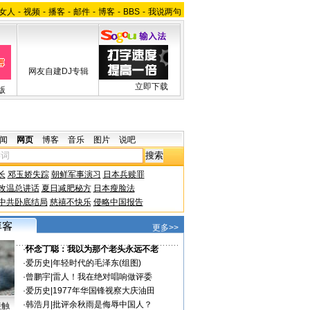
女人
-
视频
-
播客
-
邮件
-
博客
-
BBS
-
我说两句
网友自建DJ专辑
立即下载
版
闻
网页
博客
音乐
图片
说吧
长
邓玉娇失踪
朝鲜军事演习
日本兵赎罪
改温总讲话
夏日减肥秘方
日本瘦脸法
中共卧底结局
慈禧不快乐
侵略中国报告
更多>>
·
怀念丁聪：我以为那个老头永远不老
·
爱历史
|
年轻时代的毛泽东(组图)
·
曾鹏宇
|
雷人！我在绝对唱响做评委
·
爱历史
|
1977年华国锋视察大庆油田
·
韩浩月
|
批评余秋雨是侮辱中国人？
接触