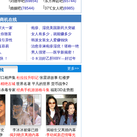
刘德华吧
(69854)
东方神起吧
(65744)
婚姻吧
(78544)
37℃女人吧
(6985)
商机在线
更多>>
对口相声集
杜拉拉升职记
张震讲故事
红楼梦
-精绝古城
世界名著
平凡的世界
货币战争2
毒杀毒专家
经典手机游游格斗集
福彩3D走势图
情史
李冰冰被爆已婚
揭秘生父离婚内幕
孕
·
揭刘晓庆离婚内幕
·
李幼斌新恋情曝光