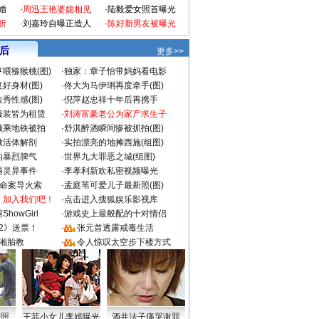
婚
·
周迅王艳婆媳相见
·
陆毅爱女照首曝光
折
·
刘嘉玲自曝正造人
·
陈好新男友被曝光
 后
更多>>
喂猕猴桃(图)
·
独家：章子怡带妈妈看电影
好身材(图)
·
佟大为马伊琍再度牵手(图)
秀性感(图)
·
倪萍赵忠祥十年后再携手
服装皆为租赁
·
刘涛富豪老公为家产求生子
颜乘地铁被拍
·
舒淇醉酒瞬间惨被抓拍(图)
做活体解剖
·
实拍漂亮的地摊西施(组图)
的暴烈脾气
·
世界九大罪恶之城(组图)
遇灵异事件
·
李孝利新欢私密视频曝光
成命案导火索
·
孟庭苇可爱儿子最新照(图)
：加入我们吧！
·
点击进入搜狐娱乐影视库
howGirl
·
游戏史上最般配的十对情侣
2》送票！
·
张元首透露戒毒生活
湘胎教
·
令人惊叹太空步下楼方式
密照
王菲小女儿李嫣曝光
酒井法子痛哭谢罪