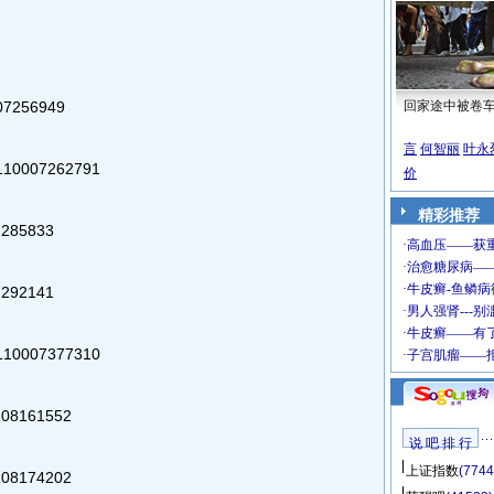
7256949
回家途中被卷
言
何智丽
叶永
0007262791
价
精彩推荐
285833
292141
0007377310
8161552
说 吧 排 行
上证指数
(7744
8174202