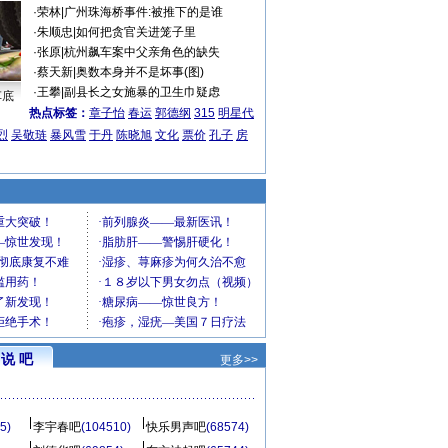
·
荣林
|
广州珠海桥事件:被推下的是谁
·
朱顺忠
|
如何把贪官关进笼子里
·
张原
|
杭州飙车案中父亲角色的缺失
·
蔡天新
|
奥数本身并不是坏事(图)
·
王攀
|
副县长之女施暴的卫生巾疑虑
车底
热点标签：
章子怡
春运
郭德纲
315
明星代
烈
吴敬琏
暴风雪
于丹
陈晓旭
文化
票价
孔子
房
说 吧
更多>>
5)
李宇春吧
(104510)
快乐男声吧
(68574)