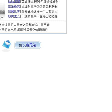
贴贴图图
|
英媒评出2009年度搞怪发明
娱乐旮旯
|
当红明星不仅仅是名利双收
情感世界
|
后悔嫁给这样一个山西男人
型男索女
|
小糖精归来，在海边轻轻舞
口水
么出过国的人回来之后都会说中国不好
自己的旗袍照
暴雨过后天空依旧晴朗