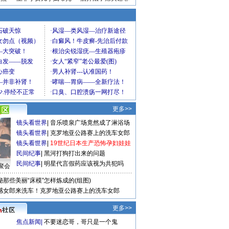
更多>>
镜头看世界
|
音乐喷泉广场竟然成了淋浴场
镜头看世界
|
克罗地亚公路赛上的洗车女郎
镜头看世界
|
19世纪日本生产恐怖孕妇娃娃
民间纪事
|
黑河打狗打出来的问题
民间纪事
|
明星代言假药应该视为共犯吗
聚会
秘那些美丽“床模”怎样炼成的(组图)
感女郎来洗车！克罗地亚公路赛上的洗车女郎
更多>>
焦点新闻
|
不要迷恋哥，哥只是一个鬼