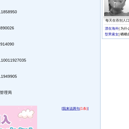
1858950
每天在吞别人
890026
漂在海外
|
为什
型男索女
|
晒晒
914090
0011927035
1949905
管理局
[
我来说两句
(1条)
]