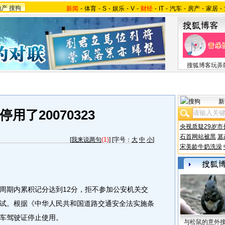
地产
搜狗
新闻
-
体育
-
S
-
娱乐
-
V
-
财经
-
IT
-
汽车
-
房产
-
家居
-
搜狐博客玩弄
新
用了20070323
央视质疑29岁市
石首网站被黑
篡
[
我来说两句
(1)
] [字号：
大
中
小
]
宋美龄牛奶洗澡
期内累积记分达到12分，拒不参加公安机关交
试。根据《中华人民共和国道路交通安全法实施条
车驾驶证停止使用。
与松鼠的意外