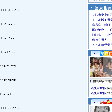
健 康 指 南
11515646
1543225
1579477
1671483
1671729
1819698
抓拍黑丝袜主题
镜头看世界
|
揭
镜头看世界
|
性
1826219
11856445