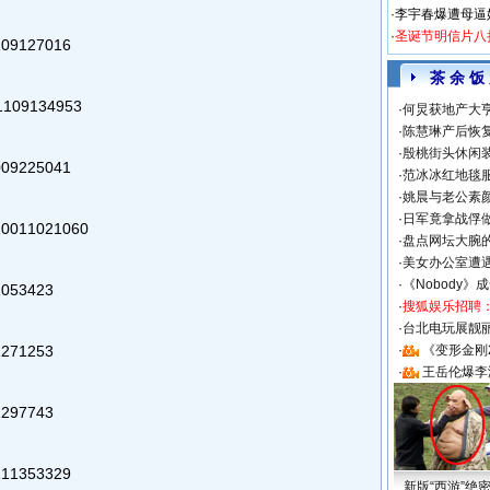
·
李宇春爆遭母逼
·
圣诞节明信片八
9127016
茶 余 饭
09134953
·
何炅获地产大亨
·
陈慧琳产后恢复
·
殷桃街头休闲装
9225041
·
范冰冰红地毯
·
姚晨与老公素
·
日军竟拿战俘
011021060
·
盘点网坛大腕
·
美女办公室遭
·
《Nobody》
053423
·
搜狐娱乐招聘
·
台北电玩展靓丽S
271253
·
《变形金刚
·
王岳伦爆李
297743
1353329
新版“西游”绝