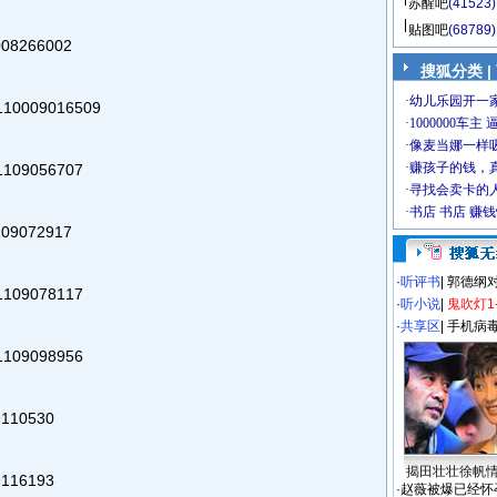
苏醒吧
(41523)
贴图吧
(68789)
8266002
搜狐分类
|
0009016509
09056707
9072917
·
听评书
|
郭德纲
09078117
·
听小说
|
鬼吹灯1
·
共享区
|
手机病
09098956
110530
揭田壮壮徐帆
116193
·
赵薇被爆已经怀