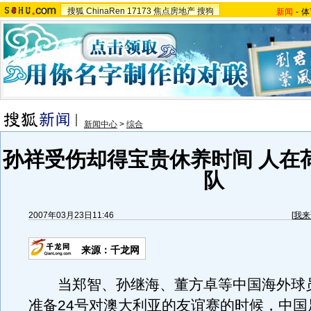
搜狐
ChinaRen
17173
焦点房地产
搜狗
新闻
-
体
新闻中心
>
综合
孙祥受伤却得宝贵休养时间 人在
队
2007年03月23日11:46
[
我来
来源：千龙网
当郑智、孙继海、董方卓等中国海外球
准备24号对澳大利亚的友谊赛的时候，中国