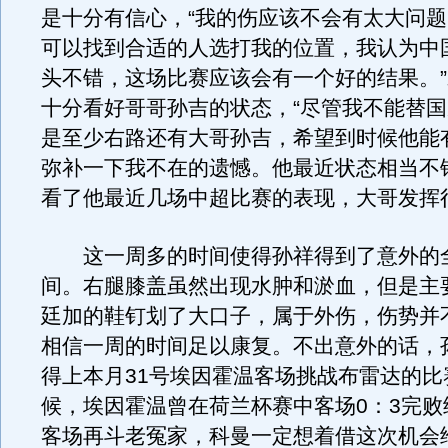
是十分有信心，“我的伤应该不会有太大问
可以找到合适的人选打我的位置，我认为中
头不错，这场比赛应该会有一个好的结果。
十分看好哥哥孙吉的状态，“尽管我不能替
是至少右路还有大哥孙吉，希望到时候他能
弥补一下我不在的遗憾。他最近状态相当不
看了他最近几场中超比赛的表现，大哥发挥
这一周多的时间使得孙祥得到了意外的
间。右腿膝盖虽然出现水肿和淤血，但是主
廷加的鞋钉划了大口子，属于外伤，伤势并
相信一周的时间足以康复。不出意外的话，
得上本月31号埃因霍温客场挑战布雷达的比
候，埃因霍温曾在荷兰杯赛中客场0：3完败
客场再斗老冤家，科曼一定想着借这次机会