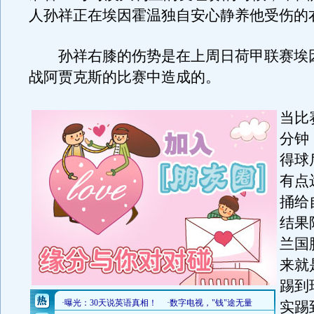
人孙祥正在埃因霍温独自安心静养他受伤的
孙祥右膝的伤势是在上周日荷甲联赛埃
战阿贾克斯的比赛中造成的。
当比
分钟
得球
有点
捅给
结果
兰国
来就
踢到
实踢