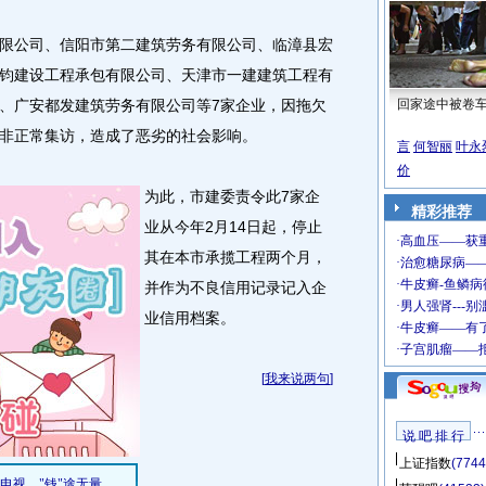
公司、信阳市第二建筑劳务有限公司、临漳县宏
钧建设工程承包有限公司、天津市一建建筑工程有
、广安都发建筑劳务有限公司等7家企业，因拖欠
回家途中被卷
非正常集访，造成了恶劣的社会影响。
言
何智丽
叶永
价
为此，市建委责令此7家企
精彩推荐
业从今年2月14日起，停止
其在本市承揽工程两个月，
并作为不良信用记录记入企
业信用档案。
[
我来说两句
]
说 吧 排 行
上证指数
(7744