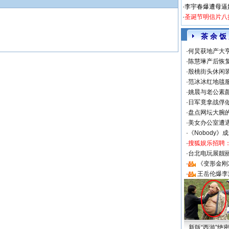
·
李宇春爆遭母逼
·
圣诞节明信片八
茶 余 饭
·
何炅获地产大亨
·
陈慧琳产后恢复
·
殷桃街头休闲装
·
范冰冰红地毯
·
姚晨与老公素
·
日军竟拿战俘
·
盘点网坛大腕
·
美女办公室遭
·
《Nobody》
·
搜狐娱乐招聘
·
台北电玩展靓丽S
·
《变形金刚
·
王岳伦爆李
新版“西游”绝