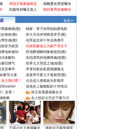
婚
·
周迅王艳婆媳相见
·
陆毅爱女照首曝光
折
·
刘嘉玲自曝正造人
·
陈好新男友被曝光
 后
更多>>
喂猕猴桃(图)
·
独家：章子怡带妈妈看电影
好身材(图)
·
佟大为马伊琍再度牵手(图)
秀性感(图)
·
倪萍赵忠祥十年后再携手
服装皆为租赁
·
刘涛富豪老公为家产求生子
颜乘地铁被拍
·
舒淇醉酒瞬间惨被抓拍(图)
做活体解剖
·
实拍漂亮的地摊西施(组图)
的暴烈脾气
·
世界九大罪恶之城(组图)
遇灵异事件
·
李孝利新欢私密视频曝光
成命案导火索
·
孟庭苇可爱儿子最新照(图)
：加入我们吧！
·
点击进入搜狐娱乐影视库
howGirl
·
游戏史上最般配的十对情侣
2》送票！
·
张元首透露戒毒生活
湘胎教
·
令人惊叹太空步下楼方式
密照
王菲小女儿李嫣曝光
酒井法子痛哭谢罪