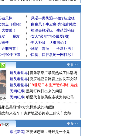
更多>>
镜头看世界
|
音乐喷泉广场竟然成了淋浴场
镜头看世界
|
克罗地亚公路赛上的洗车女郎
镜头看世界
|
19世纪日本生产恐怖孕妇娃娃
民间纪事
|
黑河打狗打出来的问题
民间纪事
|
明星代言假药应该视为共犯吗
聚会
秘那些美丽“床模”怎样炼成的(组图)
感女郎来洗车！克罗地亚公路赛上的洗车女郎
更多>>
焦点新闻
|
不要迷恋哥，哥只是一个鬼