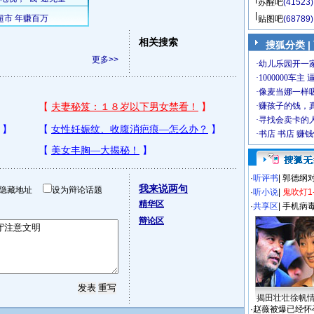
苏醒吧
(41523)
贴图吧
(68789)
相关搜索
搜狐分类
|
更多>>
·
听评书
|
郭德纲
我来说两句
隐藏地址
设为辩论话题
·
听小说
|
鬼吹灯1
精华区
·
共享区
|
手机病
辩论区
揭田壮壮徐帆
·
赵薇被爆已经怀