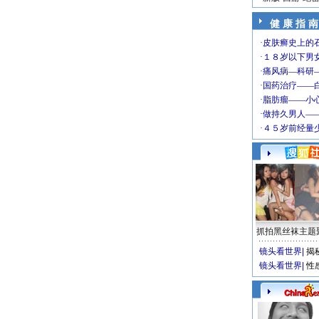
健 康 指 南
抓拍黑丝袜主题
镜头看世界
|
揭
镜头看世界
|
性