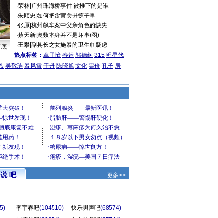
·
荣林
|
广州珠海桥事件:被推下的是谁
·
朱顺忠
|
如何把贪官关进笼子里
·
张原
|
杭州飙车案中父亲角色的缺失
·
蔡天新
|
奥数本身并不是坏事(图)
·
王攀
|
副县长之女施暴的卫生巾疑虑
车底
热点标签：
章子怡
春运
郭德纲
315
明星代
烈
吴敬琏
暴风雪
于丹
陈晓旭
文化
票价
孔子
房
说 吧
更多>>
5)
李宇春吧
(104510)
快乐男声吧
(68574)