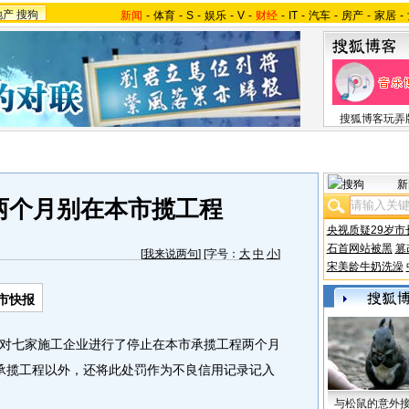
地产
搜狗
新闻
-
体育
-
S
-
娱乐
-
V
-
财经
-
IT
-
汽车
-
房产
-
家居
-
搜狐博客玩弄
新
两个月别在本市揽工程
央视质疑29岁市
石首网站被黑
篡
[
我来说两句
] [字号：
大
中
小
]
宋美龄牛奶洗澡
市快报
七家施工企业进行了停止在本市承揽工程两个月
承揽工程以外，还将此处罚作为不良信用记录记入
与松鼠的意外