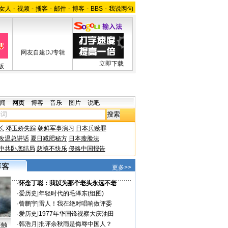
女人
-
视频
-
播客
-
邮件
-
博客
-
BBS
-
我说两句
网友自建DJ专辑
立即下载
版
闻
网页
博客
音乐
图片
说吧
长
邓玉娇失踪
朝鲜军事演习
日本兵赎罪
改温总讲话
夏日减肥秘方
日本瘦脸法
中共卧底结局
慈禧不快乐
侵略中国报告
更多>>
·
怀念丁聪：我以为那个老头永远不老
·
爱历史
|
年轻时代的毛泽东(组图)
·
曾鹏宇
|
雷人！我在绝对唱响做评委
·
爱历史
|
1977年华国锋视察大庆油田
·
韩浩月
|
批评余秋雨是侮辱中国人？
接触