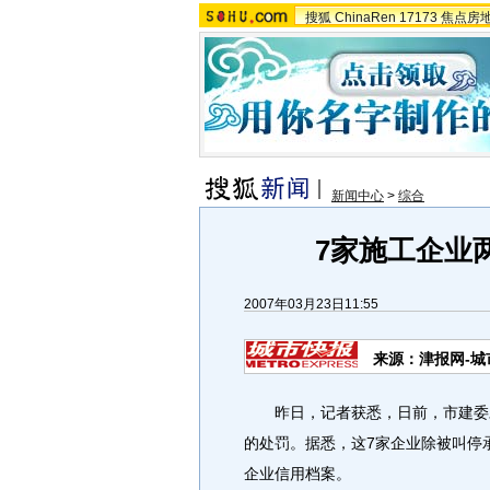
搜狐
ChinaRen
17173
焦点房
新闻中心
>
综合
7家施工企业
2007年03月23日11:55
来源：津报网-城
昨日，记者获悉，日前，市建委对
的处罚。据悉，这7家企业除被叫停
企业信用档案。