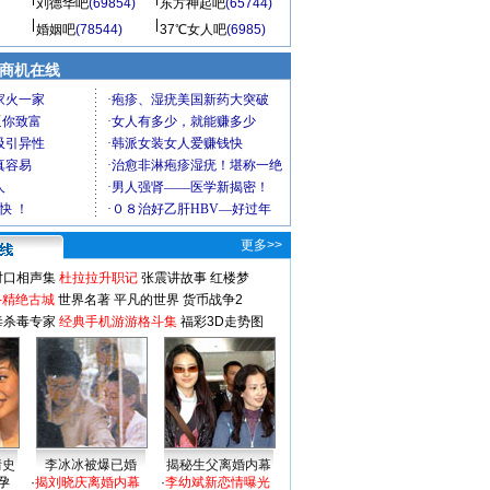
刘德华吧
(69854)
东方神起吧
(65744)
婚姻吧
(78544)
37℃女人吧
(6985)
商机在线
更多>>
对口相声集
杜拉拉升职记
张震讲故事
红楼梦
-精绝古城
世界名著
平凡的世界
货币战争2
毒杀毒专家
经典手机游游格斗集
福彩3D走势图
情史
李冰冰被爆已婚
揭秘生父离婚内幕
孕
·
揭刘晓庆离婚内幕
·
李幼斌新恋情曝光