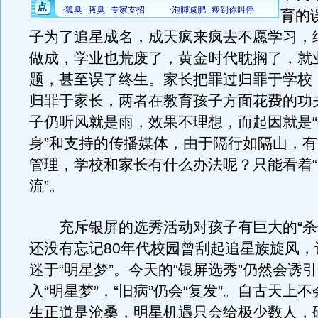
育的
子为了追星成名，成天疯来疯去不愿学习，
做成，学业也荒废了，黄金时代耽搁了，就
题，甚至误了终生。家长把罪过归罪于学校
归罪于家长，两者在教育孩子方面花费的功
子仍听风就是雨，效果不理想，而起因就是
身”和支持的传播媒体，由于隔行如隔山，
管理，学校和家长有什么办法呢？只能看着
流”。
充斥银屏的选秀活动对孩子有巨大的“杀
还没有忘记80年代校园曾刮起追星族旋风，
迷于“明星梦”。今天的“银屏选秀”仍然会诱
入“明星梦”，“旧病”仍会“复发”。自古天上
生正道是沧桑，明星机遇只会给极少数人，