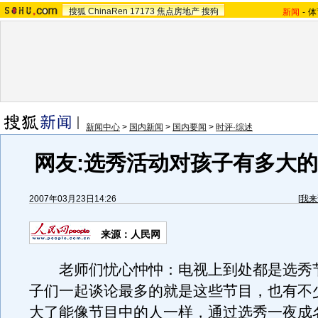
搜狐
ChinaRen
17173
焦点房地产
搜狗
新闻
-
体
新闻中心
>
国内新闻
>
国内要闻
>
时评·综述
网友:选秀活动对孩子有多大
2007年03月23日14:26
[
我来
来源：人民网
老师们忧心忡忡：电视上到处都是选秀
子们一起谈论最多的就是这些节目，也有不
大了能像节目中的人一样，通过选秀一夜成