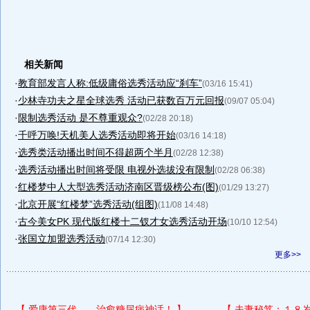
相关新闻
·
教育部发言人称:低级庸俗选秀活动应“刹车”
(03/16 15:41)
·
少林寺功夫之星全球选秀 活动已获数百万元回报
(09/07 05:04)
·
限制选秀活动 是不尊重观众?
(02/28 20:18)
·
千呼万唤!天机美人选秀活动即将开始
(03/16 14:18)
·
选秀类活动播出时间不得超两个半月
(02/28 12:38)
·
选秀活动播出时间将受限 电视外选拔没有限制
(02/28 06:38)
·
红楼梦中人大型选秀活动济南区晋级榜公布(图)
(01/29 13:27)
·
北京开展“红楼梦”选秀活动(组图)
(11/08 14:48)
·
古今美女PK 现代版红楼十二钗才女选秀活动开场
(10/10 12:54)
·
张国立加盟选秀活动
(07/14 12:30)
更多>>