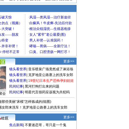
更多>>
镜头看世界
|
音乐喷泉广场竟然成了淋浴场
镜头看世界
|
克罗地亚公路赛上的洗车女郎
镜头看世界
|
19世纪日本生产恐怖孕妇娃娃
民间纪事
|
黑河打狗打出来的问题
民间纪事
|
明星代言假药应该视为共犯吗
聚会
秘那些美丽“床模”怎样炼成的(组图)
感女郎来洗车！克罗地亚公路赛上的洗车女郎
更多>>
焦点新闻
|
不要迷恋哥，哥只是一个鬼