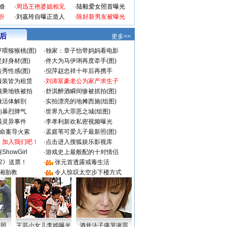
婚
·
周迅王艳婆媳相见
·
陆毅爱女照首曝光
折
·
刘嘉玲自曝正造人
·
陈好新男友被曝光
 后
更多>>
喂猕猴桃(图)
·
独家：章子怡带妈妈看电影
好身材(图)
·
佟大为马伊琍再度牵手(图)
秀性感(图)
·
倪萍赵忠祥十年后再携手
服装皆为租赁
·
刘涛富豪老公为家产求生子
颜乘地铁被拍
·
舒淇醉酒瞬间惨被抓拍(图)
做活体解剖
·
实拍漂亮的地摊西施(组图)
的暴烈脾气
·
世界九大罪恶之城(组图)
遇灵异事件
·
李孝利新欢私密视频曝光
成命案导火索
·
孟庭苇可爱儿子最新照(图)
：加入我们吧！
·
点击进入搜狐娱乐影视库
howGirl
·
游戏史上最般配的十对情侣
2》送票！
·
张元首透露戒毒生活
湘胎教
·
令人惊叹太空步下楼方式
密照
王菲小女儿李嫣曝光
酒井法子痛哭谢罪