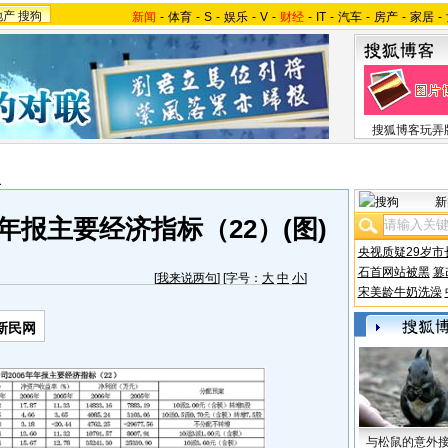
地产
搜狗
新闻
-
体育
-
S
-
娱乐
-
V
-
财经
-
IT
-
汽车
-
房产
-
家居
-
搜狐博客玩弄
报
新
年报主要经济指标（22）(图)
央视质疑29岁市
石首网站被黑
篡
[
我来说两句
] [字号：
大
中
小
]
宋美龄牛奶洗澡
新民网
与松鼠的意外