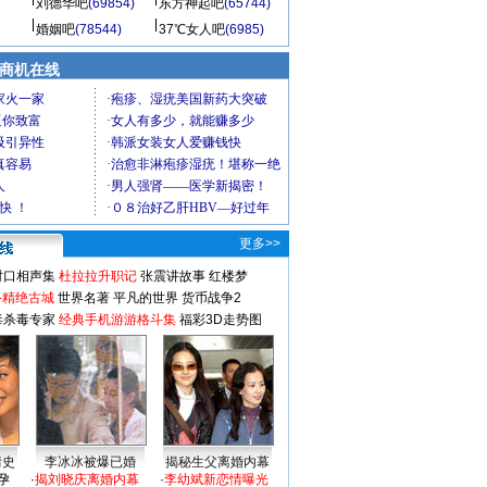
刘德华吧
(69854)
东方神起吧
(65744)
婚姻吧
(78544)
37℃女人吧
(6985)
商机在线
更多>>
对口相声集
杜拉拉升职记
张震讲故事
红楼梦
-精绝古城
世界名著
平凡的世界
货币战争2
毒杀毒专家
经典手机游游格斗集
福彩3D走势图
情史
李冰冰被爆已婚
揭秘生父离婚内幕
孕
·
揭刘晓庆离婚内幕
·
李幼斌新恋情曝光