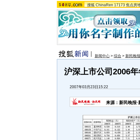
搜狐
ChinaRen
17173
焦点房
新闻中心
>
综合
>
新民晚
沪深上市公司2006年
2007年03月23日15:22
来源：新民晚报·