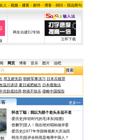
女人
-
视频
-
播客
-
邮件
-
博客
-
BBS
-
我说两句
网友自建DJ专辑
立即下载
版
闻
网页
博客
音乐
图片
说吧
长
邓玉娇失踪
朝鲜军事演习
日本兵赎罪
改温总讲话
夏日减肥秘方
日本瘦脸法
中共卧底结局
慈禧不快乐
侵略中国报告
更多>>
·
怀念丁聪：我以为那个老头永远不老
·
爱历史
|
年轻时代的毛泽东(组图)
·
曾鹏宇
|
雷人！我在绝对唱响做评委
·
爱历史
|
1977年华国锋视察大庆油田
·
韩浩月
|
批评余秋雨是侮辱中国人？
接触