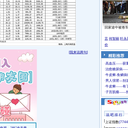
回家途中被卷
言
何智丽
叶永
价
[
我来说两句
]
精彩推荐
说 吧 排 行
上证指数
(7744