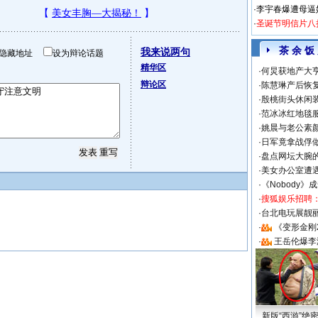
·
李宇春爆遭母逼
·
圣诞节明信片八
茶 余 饭
我来说两句
隐藏地址
设为辩论话题
精华区
·
何炅获地产大亨
辩论区
·
陈慧琳产后恢复
·
殷桃街头休闲装
·
范冰冰红地毯
·
姚晨与老公素
·
日军竟拿战俘
·
盘点网坛大腕
·
美女办公室遭
·
《Nobody》
·
搜狐娱乐招聘
·
台北电玩展靓丽S
·
《变形金刚
·
王岳伦爆李
新版“西游”绝