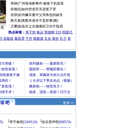
·
荣林
|
广州珠海桥事件:被推下的是谁
·
朱顺忠
|
如何把贪官关进笼子里
·
张原
|
杭州飙车案中父亲角色的缺失
·
蔡天新
|
奥数本身并不是坏事(图)
·
王攀
|
副县长之女施暴的卫生巾疑虑
车底
热点标签：
章子怡
春运
郭德纲
315
明星代
烈
吴敬琏
暴风雪
于丹
陈晓旭
文化
票价
孔子
房
说 吧
更多>>
5)
李宇春吧
(104510)
快乐男声吧
(68574)