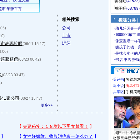
苏醒吧
(41523)
贴图吧
(68789)
相关搜索
搜狐分类
|
公司
:06)
上市
10)
沪深
两市表现抢眼
(06/11 15:17)
9:00)
索赔获赔偿
(03/23 06:42)
决
(03/23 03:47)
·
听评书
|
郭德纲
4)
·
听小说
|
鬼吹灯1
·
共享区
|
手机病
41家公司
(03/27 15:47)
更多>>
揭田壮壮徐帆
·
赵薇被爆已经怀