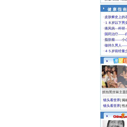
健 康 指 南
抓拍黑丝袜主题
镜头看世界
|
揭
镜头看世界
|
性