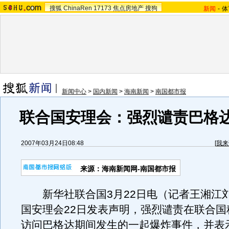
搜狐
ChinaRen
17173
焦点房地产
搜狗
新闻
-
体
新闻中心
>
国内新闻
>
海南新闻
>
南国都市报
联合国安理会：强烈谴责巴格
2007年03月24日08:48
[
我来
来源：海南新闻网-南国都市报
新华社联合国3月22日电（记者王湘江
国安理会22日发表声明，强烈谴责在联合国
访问巴格达期间发生的一起爆炸事件，并表