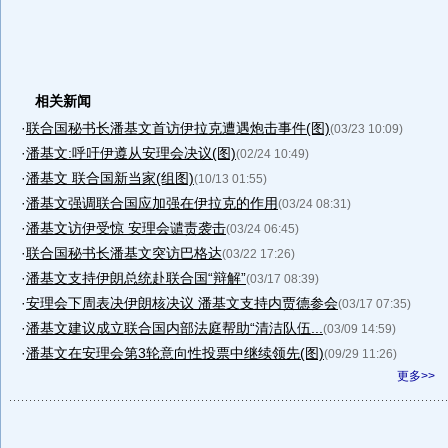
相关新闻
·
联合国秘书长潘基文首访伊拉克遭遇炮击事件(图)
(03/23 10:09)
·
潘基文:呼吁伊遵从安理会决议(图)
(02/24 10:49)
·
潘基文 联合国新当家(组图)
(10/13 01:55)
·
潘基文强调联合国应加强在伊拉克的作用
(03/24 08:31)
·
潘基文访伊受惊 安理会谴责袭击
(03/24 06:45)
·
联合国秘书长潘基文突访巴格达
(03/22 17:26)
·
潘基文支持伊朗总统赴联合国“辩解”
(03/17 08:39)
·
安理会下周表决伊朗核决议 潘基文支持内贾德参会
(03/17 07:35)
·
潘基文建议成立联合国内部法庭帮助“清洁队伍...
(03/09 14:59)
·
潘基文在安理会第3轮意向性投票中继续领先(图)
(09/29 11:26)
更多>>