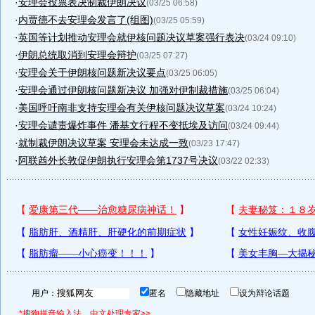
·
安理会投票表决制裁伊朗决议
(03/25 06:58)
·
内贾德不去安理会发言了(组图)
(03/25 05:59)
·
英国等计划推动安理会就伊核问题决议草案强行表决
(03/24 09:10)
·
伊朗总统取消到安理会辩护
(03/25 07:27)
·
安理会关于伊朗核问题新决议要点
(03/25 06:05)
·
安理会通过伊朗核问题新决议 加强对伊制裁措施
(03/25 06:04)
·
美国呼吁南非支持安理会有关伊核问题决议草案
(03/24 10:24)
·
安理会谴责爆炸事件 潘基文行程不变抵埃及访问
(03/24 09:44)
·
就制裁伊朗决议草案 安理会未达成一致
(03/23 17:47)
·
阿联酋外长敦促伊朗执行安理会第1737号决议
(03/22 02:33)
用户：
匿名
隐藏地址
设为辩论话题
*搜狗拼音输入法，中文处理专家>>