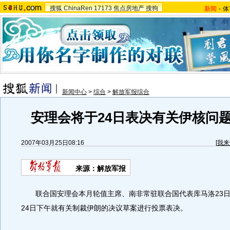
搜狐
ChinaRen
17173
焦点房地产
搜狗
新闻
-
体
新闻中心
>
综合
>
解放军报综合
安理会将于24日表决有关伊核问
2007年03月25日08:16
[
我来
来源：解放军报
联合国安理会本月轮值主席、南非常驻联合国代表库马洛23日
24日下午就有关制裁伊朗的决议草案进行投票表决。