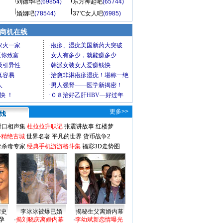
刘德华吧
(69854)
东方神起吧
(65744)
婚姻吧
(78544)
37℃女人吧
(6985)
商机在线
更多>>
对口相声集
杜拉拉升职记
张震讲故事
红楼梦
-精绝古城
世界名著
平凡的世界
货币战争2
毒杀毒专家
经典手机游游格斗集
福彩3D走势图
情史
李冰冰被爆已婚
揭秘生父离婚内幕
孕
·
揭刘晓庆离婚内幕
·
李幼斌新恋情曝光