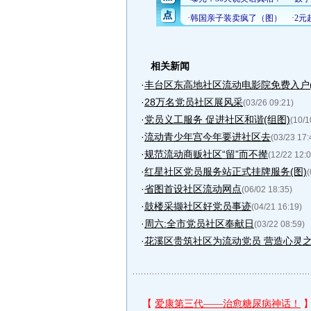
相关新闻
·
丰台区东高地社区流动电影院免费入户(
·
28万名党员社区展风采
(03/26 09:21)
·
党员义工服务 促进社区和谐(组图)
(10/1
·
流动青少年宫今年要进社区去
(03/23 17:
·
规范流动商贩社区“留”而不撵
(12/22 12:0
·
红星社区党员服务站正式挂牌服务(图)
(
·
省图首设社区流动网点
(06/02 18:35)
·
鼓楼采撷社区好党员事迹
(04/21 16:19)
·
周六:全市党员社区奉献日
(03/22 08:59)
·
花溪区贵筑社区为流动党员 营造心灵