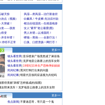
更多>>
镜头看世界
|
音乐喷泉广场竟然成了淋浴场
镜头看世界
|
克罗地亚公路赛上的洗车女郎
镜头看世界
|
19世纪日本生产恐怖孕妇娃娃
民间纪事
|
黑河打狗打出来的问题
民间纪事
|
明星代言假药应该视为共犯吗
聚会
秘那些美丽“床模”怎样炼成的(组图)
感女郎来洗车！克罗地亚公路赛上的洗车女郎
更多>>
焦点新闻
|
不要迷恋哥，哥只是一个鬼