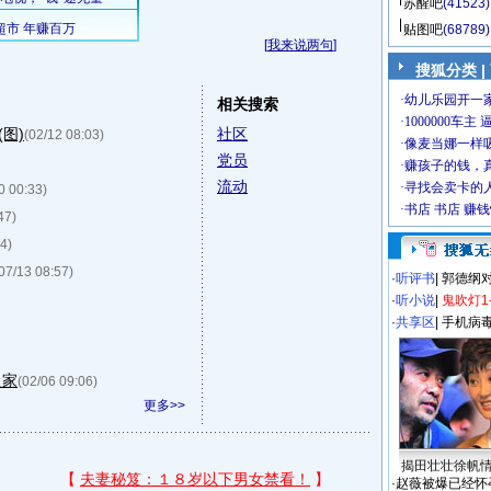
苏醒吧
(41523)
贴图吧
(68789)
[
我来说两句
]
搜狐分类
|
相关搜索
图)
社区
(02/12 08:03)
党员
流动
0 00:33)
47)
4)
07/13 08:57)
·
听评书
|
郭德纲
·
听小说
|
鬼吹灯1
·
共享区
|
手机病
之家
(02/06 09:06)
更多>>
揭田壮壮徐帆
·
赵薇被爆已经怀