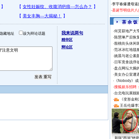
·
李宇春爆遭母逼
·
圣诞节明信片八
茶 余 饭
·
何炅获地产大亨
我来说两句
隐藏地址
设为辩论话题
·
陈慧琳产后恢复
精华区
·
殷桃街头休闲装
辩论区
·
范冰冰红地毯
·
姚晨与老公素
·
日军竟拿战俘
·
盘点网坛大腕
·
美女办公室遭
·
《Nobody》
·
搜狐娱乐招聘
·
台北电玩展靓丽S
·
《变形金刚
·
王岳伦爆李
新版“西游”绝