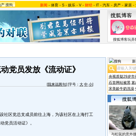
地产
搜狗
新闻
-
体育
-
S
-
娱乐
-
V
-
财经
-
IT
-
汽车
-
房产
-
家居
-
搜狐博客玩弄
新
流动党员发放《流动证》
央视质疑29岁市
石首网站被黑
篡
[
我来说两句
] [字号：
大
中
小
]
宋美龄牛奶洗澡
社区党总支成员前往上海，为该社区在上海打工
流动党员活动证》。
与松鼠的意外