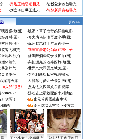
婚
·
周迅王艳婆媳相见
·
陆毅爱女照首曝光
折
·
刘嘉玲自曝正造人
·
陈好新男友被曝光
 后
更多>>
喂猕猴桃(图)
·
独家：章子怡带妈妈看电影
好身材(图)
·
佟大为马伊琍再度牵手(图)
秀性感(图)
·
倪萍赵忠祥十年后再携手
服装皆为租赁
·
刘涛富豪老公为家产求生子
颜乘地铁被拍
·
舒淇醉酒瞬间惨被抓拍(图)
做活体解剖
·
实拍漂亮的地摊西施(组图)
的暴烈脾气
·
世界九大罪恶之城(组图)
遇灵异事件
·
李孝利新欢私密视频曝光
成命案导火索
·
孟庭苇可爱儿子最新照(图)
：加入我们吧！
·
点击进入搜狐娱乐影视库
howGirl
·
游戏史上最般配的十对情侣
2》送票！
·
张元首透露戒毒生活
湘胎教
·
令人惊叹太空步下楼方式
密照
王菲小女儿李嫣曝光
酒井法子痛哭谢罪