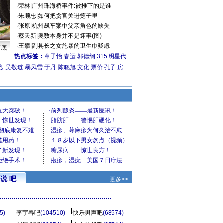
·
荣林
|
广州珠海桥事件:被推下的是谁
·
朱顺忠
|
如何把贪官关进笼子里
·
张原
|
杭州飙车案中父亲角色的缺失
·
蔡天新
|
奥数本身并不是坏事(图)
·
王攀
|
副县长之女施暴的卫生巾疑虑
车底
热点标签：
章子怡
春运
郭德纲
315
明星代
烈
吴敬琏
暴风雪
于丹
陈晓旭
文化
票价
孔子
房
说 吧
更多>>
5)
李宇春吧
(104510)
快乐男声吧
(68574)