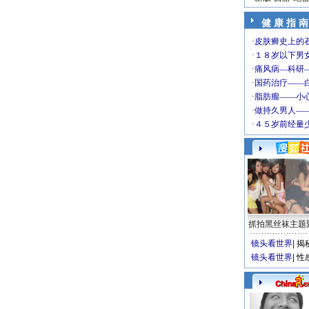
健 康 指 南
抓拍黑丝袜主题
镜头看世界
|
揭
镜头看世界
|
性