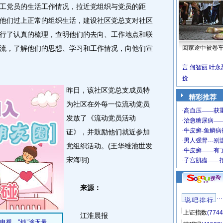
党员的生活工作情况，拉近党组织与党员的距
他们过上正常的组织生活，建设社区党总支对社区
行了认真的梳理，查明他们的去向、工作地点和联
流，了解他们的思想、学习和工作情况，向他们宣
回家途中被卷
言
何智丽
叶永
价
昨日，该社区党总支成员特
精彩推荐
为社区在外每一位流动党员
发放了《流动党员活动
证》，并鼓励他们就近参加
党组织活动。(王华维池世发
宋海明)
来源：
说 吧 排 行
上证指数
(7744
江淮晨报