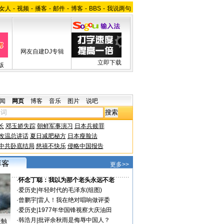
女人
-
视频
-
播客
-
邮件
-
博客
-
BBS
-
我说两句
网友自建DJ专辑
立即下载
版
闻
网页
博客
音乐
图片
说吧
长
邓玉娇失踪
朝鲜军事演习
日本兵赎罪
改温总讲话
夏日减肥秘方
日本瘦脸法
中共卧底结局
慈禧不快乐
侵略中国报告
更多>>
·
怀念丁聪：我以为那个老头永远不老
·
爱历史
|
年轻时代的毛泽东(组图)
·
曾鹏宇
|
雷人！我在绝对唱响做评委
·
爱历史
|
1977年华国锋视察大庆油田
·
韩浩月
|
批评余秋雨是侮辱中国人？
接触