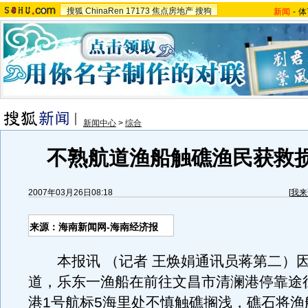
搜狐
ChinaRen
17173
焦点房地产
搜狗
新闻
-
体
新闻中心
>
综合
不熟航道渔船触礁渔民获救
2007年03月26日08:18
[
我来
来源：海南新闻网-海南经济报
本报讯 （记者 王焕娟通讯员蒋第二）
道，乐东一渔船在前往文昌市清澜港停靠途
港1号航标5海里处不慎触礁搁浅，礁石将渔