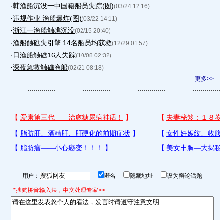
·
韩渔船沉没一中国籍船员失踪(图)
(03/24 12:16)
·
违规作业 渔船爆炸(图)
(03/22 14:11)
·
浙江一渔船触礁沉没
(02/15 20:40)
·
渔船触礁失引擎 14名船员均获救
(12/29 01:57)
·
日渔船触礁16人失踪
(10/08 02:32)
·
深夜急救触礁渔船
(02/21 08:18)
更多>>
用户：
匿名
隐藏地址
设为辩论话题
*搜狗拼音输入法，中文处理专家>>