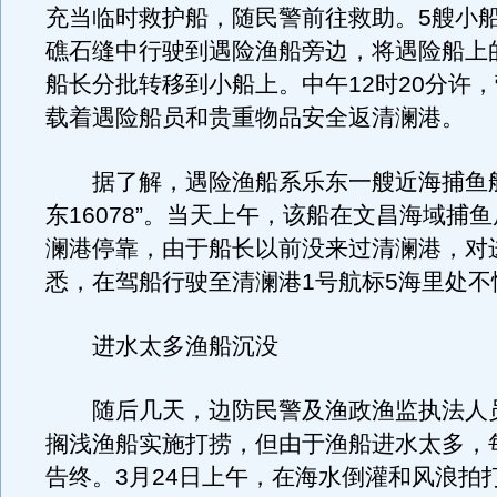
充当临时救护船，随民警前往救助。5艘小
礁石缝中行驶到遇险渔船旁边，将遇险船上的
船长分批转移到小船上。中午12时20分许
载着遇险船员和贵重物品安全返清澜港。
据了解，遇险渔船系乐东一艘近海捕鱼船
东16078”。当天上午，该船在文昌海域捕
澜港停靠，由于船长以前没来过清澜港，对
悉，在驾船行驶至清澜港1号航标5海里处不
进水太多渔船沉没
随后几天，边防民警及渔政渔监执法人
搁浅渔船实施打捞，但由于渔船进水太多，
告终。3月24日上午，在海水倒灌和风浪拍