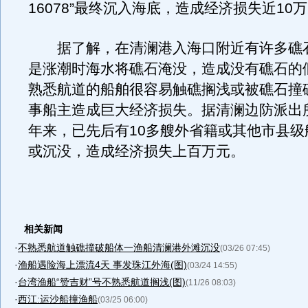
16078”最终沉入海底，造成经济损失近10
据了解，在清澜港入海口附近有许多礁
是涨潮时海水将礁石淹没，造成没有礁石的
熟悉航道的船舶很容易触礁搁浅或被礁石撞
事船主造成巨大经济损失。据清澜边防派出
年来，已先后有10多艘外省籍或其他市县级
或沉没，造成经济损失上百万元。
相关新闻
·
不熟悉航道触礁撞破船体一渔船清澜港外滩沉没
(03/26 07:45)
·
渔船遇险海上漂流4天 事发珠江外海(图)
(03/24 14:55)
·
台湾渔船“赞吉财”号不熟悉航道搁浅(图)
(11/26 08:03)
·
西江:运沙船撞渔船
(03/25 06:00)