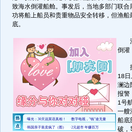
致海水倒灌船舱。事发后，当地多部门联合
功将船上船员和贵重物品安全转移，但渔船
底。
渔
倒灌
据
18
澜边
报警
1号
一艘
船底
破，