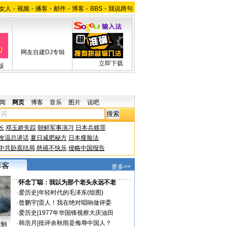
女人
-
视频
-
播客
-
邮件
-
博客
-
BBS
-
我说两句
网友自建DJ专辑
立即下载
版
闻
网页
博客
音乐
图片
说吧
长
邓玉娇失踪
朝鲜军事演习
日本兵赎罪
改温总讲话
夏日减肥秘方
日本瘦脸法
中共卧底结局
慈禧不快乐
侵略中国报告
更多>>
·
怀念丁聪：我以为那个老头永远不老
·
爱历史
|
年轻时代的毛泽东(组图)
·
曾鹏宇
|
雷人！我在绝对唱响做评委
·
爱历史
|
1977年华国锋视察大庆油田
·
韩浩月
|
批评余秋雨是侮辱中国人？
接触