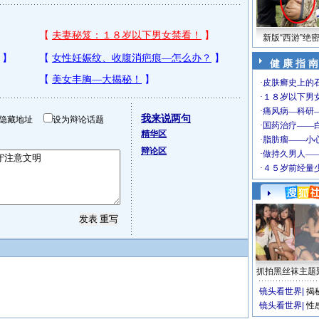
新版“西游”绝
健 康 指 南
我来说两句
隐藏地址
设为辩论话题
精华区
辩论区
抓拍黑丝袜主题
镜头看世界
|
揭
镜头看世界
|
性