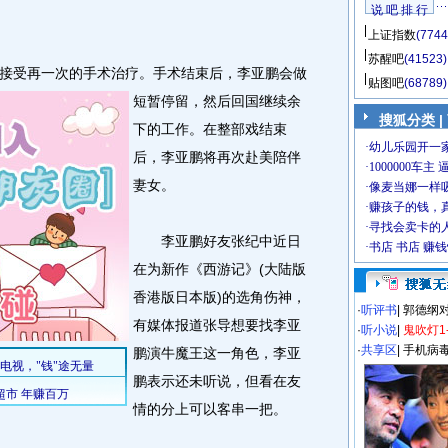
说 吧 排 行
上证指数
(7744
苏醒吧
(41523)
接受再一次的手术治疗。
手术结束后，李亚鹏会做
贴图吧
(68789)
短暂停留，然后回国继续余
搜狐分类
|
下的工作。在整部戏结束
后，李亚鹏将再次赴美陪伴
妻女。
李亚鹏好友张纪中近日
在为新作《西游记》(大陆版
香港版日本版)的选角伤神，
·
听评书
|
郭德纲
有媒体报道张导想要找李亚
·
听小说
|
鬼吹灯1
·
共享区
|
手机病
鹏演牛魔王这一角色，李亚
鹏表示还未听说，但看在友
情的分上可以客串一把。