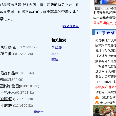
经带着李嫣飞往美国，由于这边的戏走不开，他
揭田壮壮徐帆
放在美国，他挺不放心的，而王菲单独带着女儿在
·
赵薇被爆已经怀
·
李宇春爆遭母逼
早过去。
·
圣诞节明信片八
[
我来说两句
]
茶 余 饭
相关搜索
·
何炅获地产大亨
·
陈慧琳产后恢复
奶粉钱(图)
李亚鹏
(03/20 08:32)
·
殷桃街头休闲装
王菲
第二(图)
(03/22 08:25)
·
范冰冰红地毯
李嫣
)
·
姚晨与老公素
·
日军竟拿战俘
·
盘点网坛大腕
是最好作品
(03/20 15:44)
·
美女办公室遭
图)
(03/18 11:06)
·
《Nobody》
亚鹏婉拒(图)
(03/15 09:38)
·
搜狐娱乐招聘
新一轮手术
·
台北电玩展靓丽S
(02/27 11:41)
·
《变形金刚
合照(图)
(12/27 09:38)
·
王岳伦爆李
亚鹏(图)
(11/14 09:32)
更多>>