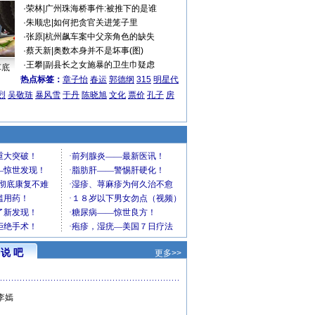
·
荣林
|
广州珠海桥事件:被推下的是谁
·
朱顺忠
|
如何把贪官关进笼子里
·
张原
|
杭州飙车案中父亲角色的缺失
·
蔡天新
|
奥数本身并不是坏事(图)
·
王攀
|
副县长之女施暴的卫生巾疑虑
车底
热点标签：
章子怡
春运
郭德纲
315
明星代
烈
吴敬琏
暴风雪
于丹
陈晓旭
文化
票价
孔子
房
说 吧
更多>>
李嫣