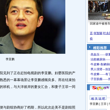
回家途中被卷
言
何智丽
叶永
价
精彩推荐
李亚鹏
见到了正在赶拍电视剧的李亚鹏。妇婴医院的产
熟悉的一幕幕场景让李亚鹏感慨良多。而在结束拍
的班机，与大洋彼岸的妻女汇合，和妻子王菲一同
相 关 说 吧
李亚鹏
|
王菲
|
与剧组协商好了档期，所以此次赴美不是剧组照