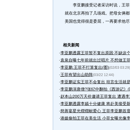
李亚鹏接受记者采访时说，王菲已
就在北京再拍了几场戏。把母女俩都
美国也觉得很是委屈，一再要求他尽
相关新闻
·
李亚鹏透露王菲暂不复出原因:不缺这个
·
袁泉自曝七年前就出过唱片 不想做王菲
·
李亚鹏:王菲不打算复出(图)
(02/03 03:29
·
王菲有望出山助阵
(03/22 12:44)
·
李亚鹏证实王菲不会复出 坦言生活就
·
李亚鹏演唐僧?张纪中翻拍《西游记》(
·
赵本山200万天价邀请王菲复出 遭遇李
·
李亚鹏透露李嫣十分健康 将赴美接受
·
慈善宴星光熠熠献爱心 王菲李亚鹏首度
·
港媒偷拍王菲在美生活 小菲女曝光像李