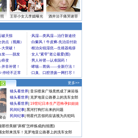
密照
王菲小女儿李嫣曝光
酒井法子痛哭谢罪
更多>>
镜头看世界
|
音乐喷泉广场竟然成了淋浴场
镜头看世界
|
克罗地亚公路赛上的洗车女郎
镜头看世界
|
19世纪日本生产恐怖孕妇娃娃
民间纪事
|
黑河打狗打出来的问题
民间纪事
|
明星代言假药应该视为共犯吗
聚会
秘那些美丽“床模”怎样炼成的(组图)
感女郎来洗车！克罗地亚公路赛上的洗车女郎