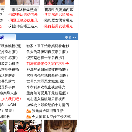
情史
李冰冰被爆已婚
揭秘生父离婚内幕
孕
·
揭刘晓庆离婚内幕
·
李幼斌新恋情曝光
婚
·
周迅王艳婆媳相见
·
陆毅爱女照首曝光
折
·
刘嘉玲自曝正造人
·
陈好新男友被曝光
 后
更多>>
喂猕猴桃(图)
·
独家：章子怡带妈妈看电影
好身材(图)
·
佟大为马伊琍再度牵手(图)
秀性感(图)
·
倪萍赵忠祥十年后再携手
服装皆为租赁
·
刘涛富豪老公为家产求生子
颜乘地铁被拍
·
舒淇醉酒瞬间惨被抓拍(图)
做活体解剖
·
实拍漂亮的地摊西施(组图)
的暴烈脾气
·
世界九大罪恶之城(组图)
遇灵异事件
·
李孝利新欢私密视频曝光
成命案导火索
·
孟庭苇可爱儿子最新照(图)
：加入我们吧！
·
点击进入搜狐娱乐影视库
howGirl
·
游戏史上最般配的十对情侣
2》送票！
·
张元首透露戒毒生活
湘胎教
·
令人惊叹太空步下楼方式