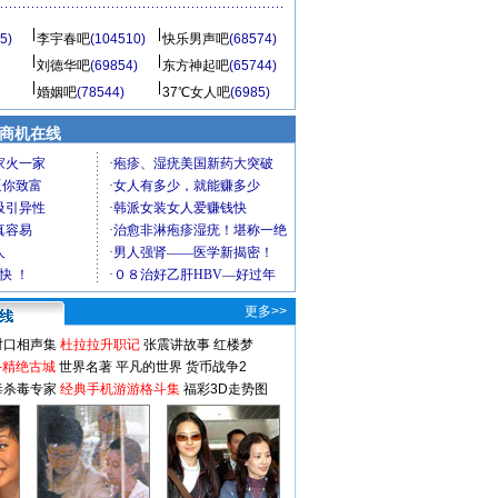
5)
李宇春吧
(104510)
快乐男声吧
(68574)
刘德华吧
(69854)
东方神起吧
(65744)
婚姻吧
(78544)
37℃女人吧
(6985)
商机在线
更多>>
对口相声集
杜拉拉升职记
张震讲故事
红楼梦
-精绝古城
世界名著
平凡的世界
货币战争2
毒杀毒专家
经典手机游游格斗集
福彩3D走势图