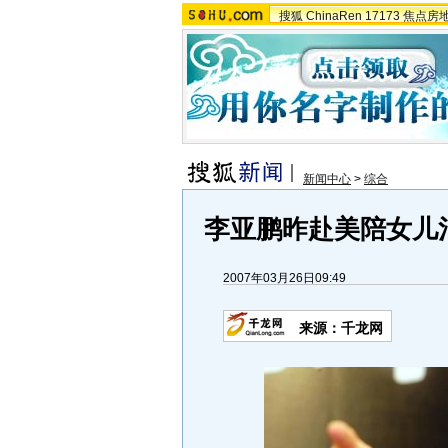
搜狐
ChinaRen
17173
焦点房
新闻中心
>
综合
李亚鹏昨赴美陪女儿治
2007年03月26日09:49
来源：千龙网