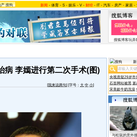
地产
搜狗
新闻
-
体育
-
S
-
娱乐
-
V
-
财经
-
IT
-
汽车
-
房产
-
家居
-
搜狐博客玩弄
新
病 李嫣进行第二次手术(图)
央视质疑29岁市
石首网站被黑
篡
[
我来说两句
] [字号：
大
中
小
]
宋美龄牛奶洗澡
与松鼠的意外