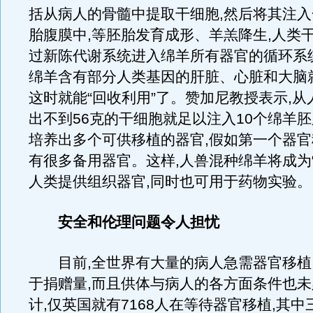
括从病人的骨髓中提取干细胞,然后将其注
胎腹膜中,等胚胎发育成形、羊羔降生,人类
过新陈代谢系统进入绵羊所有器官的循环系
绵羊含有部分人类基因的肝脏、心脏和大脑
这时就能“回收利用”了。赞加尼教授表示,
出不到56克的干细胞就足以注入10个绵羊胚
培养出多个可供移植的器官,假如第一个器官
有很多备用器官。这样,人兽混种绵羊将成为“
人类提供组织器官,同时也可用于药物实验。
安全和伦理问题令人担忧
目前,全世界有大量的病人急需器官移植
于捐赠量,而且供体与病人的各方面条件也
计,仅英国就有7168人在等待器官移植,其