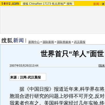
搜狐
ChinaRen
17173
焦点房地产
搜狗
新闻
-
体
新闻中心
>
国际新闻
>
国际类媒体
>
武汉晨报
世界首只“羊人”面世
2007年03月26日13:44
[
我来
来源：汉网-武汉晨报
据《中国日报》报道近年来,科学界在将
胞混合进行研究的问题上吵得不可开交,反对
我素者也有之。美国科学家经过几年实验,