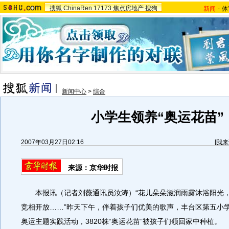
搜狐
ChinaRen
17173
焦点房地产
搜狗
新闻
-
体
新闻中心
>
综合
小学生领养“奥运花苗”
2007年03月27日02:16
[
我来
来源：京华时报
本报讯（记者刘薇通讯员汝涛）“花儿朵朵滋润雨露沐浴阳光，
竞相开放……”昨天下午，伴着孩子们优美的歌声，丰台区第五小学
奥运主题实践活动，3820株“奥运花苗”被孩子们领回家中种植。