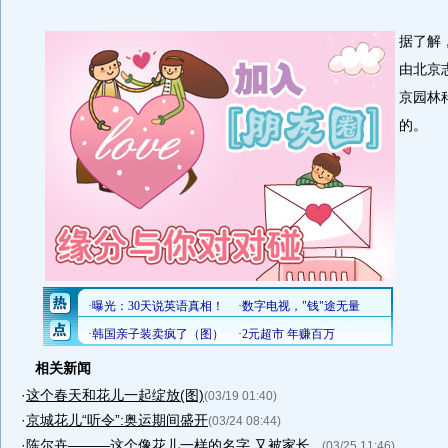
据了解
由北京
京园林
的。
相关新闻
·
这个春天和花儿一起绽放(图)
(03/19 01:40)
·
京城花儿“听令”:奥运期间盛开
(03/24 08:44)
·
陈尔卉———这个像花儿一样的名字 又被家长...
(03/25 11:46)