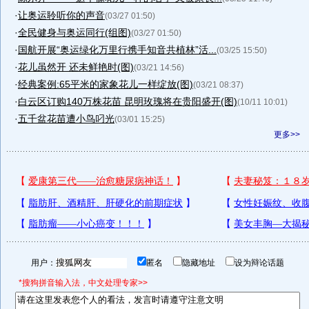
·
让奥运聆听你的声音
(03/27 01:50)
·
全民健身与奥运同行(组图)
(03/27 01:50)
·
国航开展“奥运绿化万里行携手知音共植林”活...
(03/25 15:50)
·
花儿虽然开 还未鲜艳时(图)
(03/21 14:56)
·
经典案例:65平米的家象花儿一样绽放(图)
(03/21 08:37)
·
白云区订购140万株花苗 昆明玫瑰将在贵阳盛开(图)
(10/11 10:01)
·
五千盆花苗遭小鸟叼光
(03/01 15:25)
更多>>
用户：
匿名
隐藏地址
设为辩论话题
*搜狗拼音输入法，中文处理专家>>