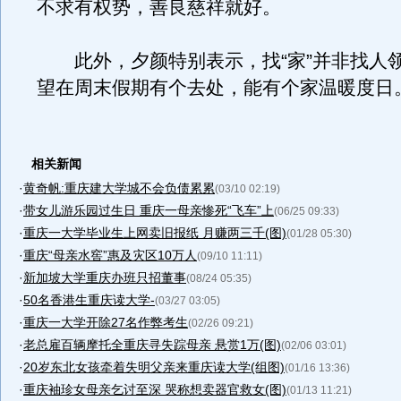
不求有权势，善良慈祥就好。
此外，夕颜特别表示，找“家”并非找人
望在周末假期有个去处，能有个家温暖度日
相关新闻
·
黄奇帆:重庆建大学城不会负债累累
(03/10 02:19)
·
带女儿游乐园过生日 重庆一母亲惨死“飞车”上
(06/25 09:33)
·
重庆一大学毕业生上网卖旧报纸 月赚两三千(图)
(01/28 05:30)
·
重庆“母亲水窖”惠及灾区10万人
(09/10 11:11)
·
新加坡大学重庆办班只招董事
(08/24 05:35)
·
50名香港生重庆读大学-
(03/27 03:05)
·
重庆一大学开除27名作弊考生
(02/26 09:21)
·
老总雇百辆摩托全重庆寻失踪母亲 悬赏1万(图)
(02/06 03:01)
·
20岁东北女孩牵着失明父亲来重庆读大学(组图)
(01/16 13:36)
·
重庆袖珍女母亲乞讨至深 哭称想卖器官救女(图)
(01/13 11:21)