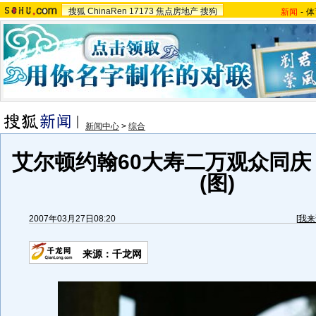
搜狐
ChinaRen
17173
焦点房地产
搜狗
新闻
-
体
新闻中心
>
综合
艾尔顿约翰60大寿二万观众同庆
(图)
2007年03月27日08:20
[
我来
来源：千龙网