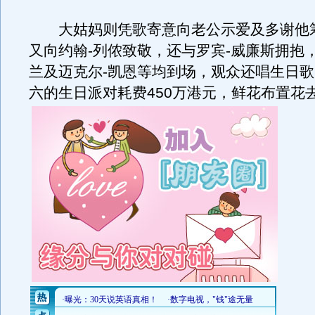
大姑妈则凭歌寄意向老公示爱及多谢他
又向约翰-列侬致敬，还与罗宾-威廉斯拥抱
兰及迈克尔-凯恩等均到场，观众还唱生日
六的生日派对耗费450万港元，鲜花布置花去