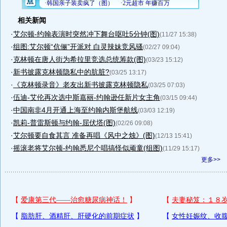
相关新闻
·
艾尔顿-约翰表演时突然冲下舞台呕吐5分钟(图)
(11/27 15:38)
·
组图:艾尔顿“伉俪”开派对 白灵辣妹竞风骚
(02/27 09:04)
·
克林顿在唐人街为希拉里竞选总统筹款(图)
(03/23 15:12)
·
新书披露克林顿隐私中的肮脏?
(03/25 13:17)
·
《克林顿录音》老友出新书披露克林顿隐私
(03/25 07:03)
·
伍迪-艾伦再次选中斯嘉丽-约翰逊任新片女主角
(03/15 09:44)
·
中国南非4月开通上海至约翰内斯堡航线
(03/03 12:19)
·
凯莉-普雷斯顿与约翰-屈伏塔(图)
(02/26 09:08)
·
艾尔顿要自食其言 准备再唱《风中之烛》(图)
(12/13 15:41)
·
摇滚老将艾尔顿-约翰悉尼个唱搞怪似顽童(组图)
(11/29 15:17)
更多>>