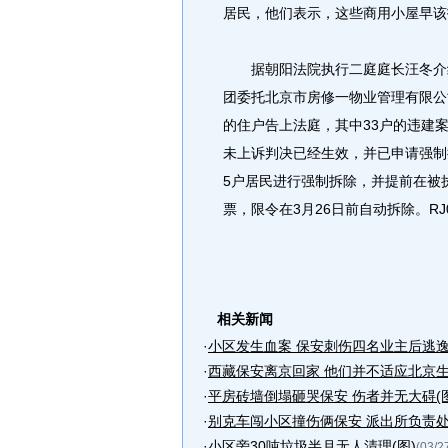
居民，他们表示，这些商用小屋早该
据朝阳法院执行二庭庭长汪冬介绍
团委托北京市房修一物业管理有限公
的住户告上法庭，其中33户的违建案
未上诉判决已经生效，并已申请强制
5户居民进行强制拆除，并提前在被
票，限令在3月26日前自动拆除。RJ0
相关新闻
·
小区发生血案 保安刺伤四名业主后逃逸
·
西藏保安离京回家 他们并不适应北京生
·
平房砖墙倒塌砸哭保安 伤者并无大碍(图
·
别克车闯小区撞伤俩保安 派出所负责
·
小区旁30吨垃圾半月无人清理(图)
(03/2