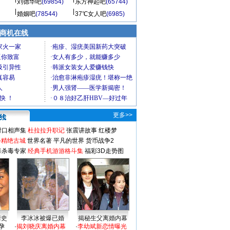
刘德华吧
(69854)
东方神起吧
(65744)
婚姻吧
(78544)
37℃女人吧
(6985)
商机在线
更多>>
对口相声集
杜拉拉升职记
张震讲故事
红楼梦
-精绝古城
世界名著
平凡的世界
货币战争2
毒杀毒专家
经典手机游游格斗集
福彩3D走势图
情史
李冰冰被爆已婚
揭秘生父离婚内幕
孕
·
揭刘晓庆离婚内幕
·
李幼斌新恋情曝光