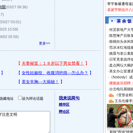
·
李宇春爆遭母逼
拘留
(03/27 06:36)
·
圣诞节明信片八
17)
茶 余 饭
(03/27 03:01)
3/25 15:59)
·
何炅获地产大亨
·
陈慧琳产后恢复
08/02 05:56)
·
殷桃街头休闲装
更多>>
·
范冰冰红地毯
·
姚晨与老公素
·
日军竟拿战俘
·
盘点网坛大腕
·
美女办公室遭
·
《Nobody》
·
搜狐娱乐招聘
·
台北电玩展靓丽S
·
《变形金刚
我来说两句
隐藏地址
设为辩论话题
·
王岳伦爆李
精华区
辩论区
新版“西游”绝