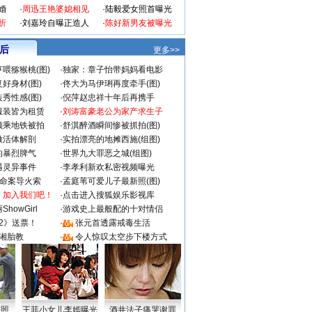
婚
·
周迅王艳婆媳相见
·
陆毅爱女照首曝光
折
·
刘嘉玲自曝正造人
·
陈好新男友被曝光
 后
更多>>
喂猕猴桃(图)
·
独家：章子怡带妈妈看电影
好身材(图)
·
佟大为马伊琍再度牵手(图)
秀性感(图)
·
倪萍赵忠祥十年后再携手
服装皆为租赁
·
刘涛富豪老公为家产求生子
颜乘地铁被拍
·
舒淇醉酒瞬间惨被抓拍(图)
做活体解剖
·
实拍漂亮的地摊西施(组图)
的暴烈脾气
·
世界九大罪恶之城(组图)
遇灵异事件
·
李孝利新欢私密视频曝光
成命案导火索
·
孟庭苇可爱儿子最新照(图)
：加入我们吧！
·
点击进入搜狐娱乐影视库
howGirl
·
游戏史上最般配的十对情侣
2》送票！
·
张元首透露戒毒生活
湘胎教
·
令人惊叹太空步下楼方式
密照
王菲小女儿李嫣曝光
酒井法子痛哭谢罪