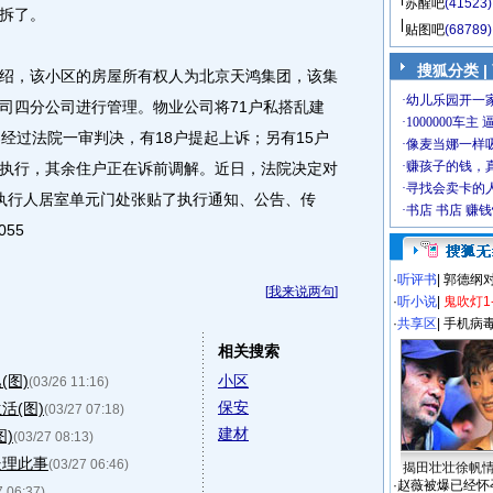
苏醒吧
(41523)
拆了。
贴图吧
(68789)
搜狐分类
|
，该小区的房屋所有权人为北京天鸿集团，该集
司四分公司进行管理。物业公司将71户私搭乱建
经过法院一审判决，有18户提起上诉；另有15户
执行，其余住户正在诉前调解。近日，法院决定对
执行人居室单元门处张贴了执行通知、公告、传
55
·
听评书
|
郭德纲
[
我来说两句
]
·
听小说
|
鬼吹灯1
·
共享区
|
手机病
相关搜索
(图)
小区
(03/26 11:16)
保安
活(图)
(03/27 07:18)
建材
)
(03/27 08:13)
处理此事
(03/27 06:46)
揭田壮壮徐帆
·
赵薇被爆已经怀
7 06:37)