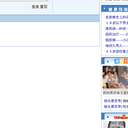
健 康 指 南
抓拍黑丝袜主题
镜头看世界
|
揭
镜头看世界
|
性