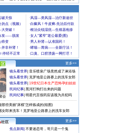
更多>>
镜头看世界
|
音乐喷泉广场竟然成了淋浴场
镜头看世界
|
克罗地亚公路赛上的洗车女郎
镜头看世界
|
19世纪日本生产恐怖孕妇娃娃
民间纪事
|
黑河打狗打出来的问题
民间纪事
|
明星代言假药应该视为共犯吗
聚会
秘那些美丽“床模”怎样炼成的(组图)
感女郎来洗车！克罗地亚公路赛上的洗车女郎
更多>>
焦点新闻
|
不要迷恋哥，哥只是一个鬼