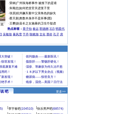
·
荣林
|
广州珠海桥事件:被推下的是谁
·
朱顺忠
|
如何把贪官关进笼子里
·
张原
|
杭州飙车案中父亲角色的缺失
·
蔡天新
|
奥数本身并不是坏事(图)
·
王攀
|
副县长之女施暴的卫生巾疑虑
车底
热点标签：
章子怡
春运
郭德纲
315
明星代
烈
吴敬琏
暴风雪
于丹
陈晓旭
文化
票价
孔子
房
说 吧
更多>>
5)
李宇春吧
(104510)
快乐男声吧
(68574)