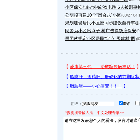
·
小区保安勾结“外贼”盗电缆 5人被刑事
·
公明拟再建10个“围合式”小区
(03/27 04:
·
规划建设居民小区应同步建设自行车棚
·
民警为小区出点子 树广告换钱雇保安
(0
·
黑团伙规定小区居民“定点”买建材(图)
(
用户：
匿名
*搜狗拼音输入法，中文处理专家>>