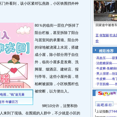
门外看到，该小区紧邻弘燕路，小区铁围挡外种
80％的临街一层住户拆掉了
回家途中被卷
阳台栏板，甚至拆除了阳台
言
何智丽
叶永
与居室间的承重墙。阳台外
价
的绿地被浇灌上水泥，搭建
精彩推荐
成小屋，除小部分用于自住
外，临街小屋多是发廊、洗
脚屋、烟酒店、建材店、报
刊亭等。这些小屋外面，塔
柏树被拔除，小区铁围杆也
被绞断，以方便出入。
说 吧 排 行
9时10分许，法警和协
上证指数
(7744
人来到了现场。在围观的人群中，不少就是小区的