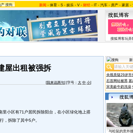
地产
搜狗
新闻
-
体育
-
S
-
娱乐
-
V
-
财经
-
IT
-
汽车
-
房产
-
家居
-
搜狐博客玩弄
新
建屋出租被强拆
央视质疑29岁市
石首网站被黑
篡
[
我来说两句
] [字号：
大
中
小
]
宋美龄牛奶洗澡
里小区有71户居民拆除阳台，在小区绿化地上搭
行，拆除了其中5户。
与松鼠的意外