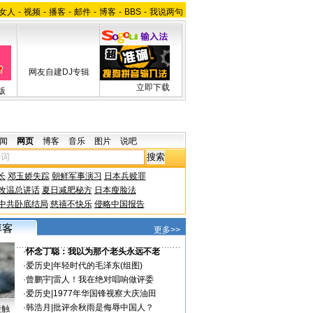
女人
-
视频
-
播客
-
邮件
-
博客
-
BBS
-
我说两句
网友自建DJ专辑
立即下载
版
闻
网页
博客
音乐
图片
说吧
长
邓玉娇失踪
朝鲜军事演习
日本兵赎罪
改温总讲话
夏日减肥秘方
日本瘦脸法
中共卧底结局
慈禧不快乐
侵略中国报告
更多>>
·
怀念丁聪：我以为那个老头永远不老
·
爱历史
|
年轻时代的毛泽东(组图)
·
曾鹏宇
|
雷人！我在绝对唱响做评委
·
爱历史
|
1977年华国锋视察大庆油田
·
韩浩月
|
批评余秋雨是侮辱中国人？
接触