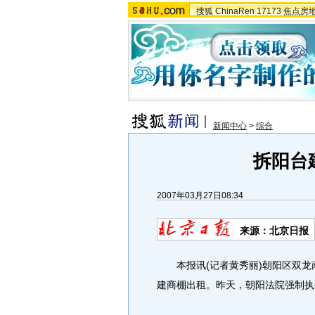
搜狐
ChinaRen
17173
焦点房
新闻中心
>
综合
拆阳台
2007年03月27日08:34
来源：北京日报
本报讯(记者黄秀丽)朝阳区双龙南
建商棚出租。昨天，朝阳法院强制执