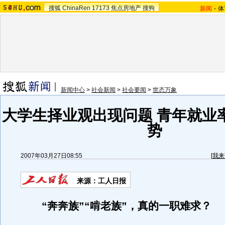
搜狐
ChinaRen
17173
焦点房地产
搜狗
新闻
-
体
新闻中心
>
社会新闻
>
社会要闻
>
世态万象
大学生择业观出现问题 青年就业
势
2007年03月27日08:55
[
我来
来源：工人日报
“奔奔族”“啃老族”，真的一职难求？