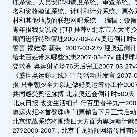
理系统、人员安排和调度系统、审查系统、
名和资格验证系统、计时和计分系统、票务
村和其他地点的联想网吧系统。”编辑：锐衡
青年报我要说说 打印 推荐v 北京市人大将授
期间进行特殊管理2007-03-27v奥运倒计时5
誓言 福娃添“新装” 2007-03-27v 迎奥运倒
给老百姓带来哪些实惠2007-03-27v 曲
要求高 奥运射箭场76天后完工2007-03-2
《盛世奥运睇无线》宣传活动并发言 2007-03
报:只争朝夕全力以赴做好奥运筹办工作2007-
共同感受奥运脉搏 北京奥运会倒计时500天 200
北京日报:改变生活细节 行百里者半九十2007-
奥运火炬将首登珠峰 门票销售下月正式启动 200
北京统战系统将围绕四大方面为奥运献计献策20
27?2000-2007，北京千龙新闻网络传播