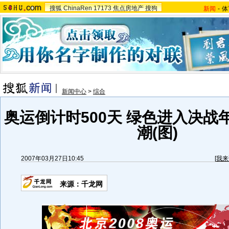
搜狐
ChinaRen
17173
焦点房地产
搜狗
新闻
-
体
新闻中心
>
综合
奥运倒计时500天 绿色进入决战
潮(图)
2007年03月27日10:45
[
我来
来源：千龙网