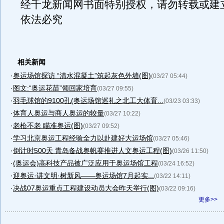
经千龙新闻网书面特别授权，请勿转载或建
依法必究
相关新闻
·
奥运场馆探访 “清水混凝土”筑起灰色外墙(图)
(03/27 05:44)
·
图文:“奥运花苗”领回家培育
(03/27 09:55)
·
羽毛球馆的9100孔(奥运场馆巡礼之北工大体育...
(03/23 03:33)
·
体育人奥运与商人奥运的较量
(03/27 10:22)
·
老枪不老 瞄准奥运(图)
(03/27 09:52)
·
学习北京奥运工程经验全力以赴建好大运场馆
(03/27 05:46)
·
倒计时500天 青岛备战奥帆赛推进人文奥运工程(图)
(03/26 11:50)
·
(奥运会)高科技产品被广泛应用于奥运场馆工程
(03/24 16:52)
·
迎奥运·讲文明·树新风——奥运场馆7月起实...
(03/22 14:11)
·
决战07奥运重点工程建设动员大会昨天举行(图)
(03/22 09:16)
更多>>