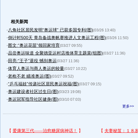
相关新闻
·
八角社区居民发明“奥运球” 已获多国专利(图)
(03/26 13:40)
·
倒计时500天 青岛备战奥帆赛推进人文奥运工程(图)
(03/26 11:50)
·
图文:“奥运花苗”领回家培育
(03/27 09:55)
·
品尝奥运味道 全聚德亚运村店推体育主题菜(组图)
(03/27 11:36)
·
田亮:“王子”退役 憾别奥运
(03/27 11:36)
·
体育人奥运与商人奥运的较量
(03/27 10:22)
·
老枪不老 瞄准奥运(图)
(03/27 09:52)
·
“乒乓福娃”传递社区居民奥运祝福(图)
(03/27 09:15)
·
奥运建设者社区过生日(图)
(03/23 19:08)
·
奥运冠军指导社区健身(图)
(03/10 07:03)
更多>>