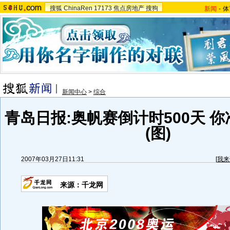
搜狐
ChinaRen
17173
焦点房地产
搜狗
新闻
-
体
新闻中心
>
综合
青岛日报:奥帆赛倒计时500天 
(图)
2007年03月27日11:31
[
我来
来源：千龙网