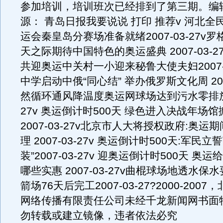
参加培训，培训班次已经排到了第三期。编
源： 青岛日报我要说说 打印 推荐v 河北全
运会秦皇岛分赛场准备就绪2007-03-27v罗格
天之际期待中国特色的奥运盛典 2007-03-2
共迎奥运中关村一小迎来秘鲁大使夫妇2007-0
中学启动中俄“同心结” 举办俄罗斯文化周 2007
然循环通风降温度奥运网球场达到污水零排放 20
27v 奥运倒计时500天 绿色进入决战年场
2007-03-27v北京市人大将授权政府:奥
理 2007-03-27v 奥运倒计时500天:军民
装”2007-03-27v 迎奥运倒计时500天 奥
哪些实惠 2007-03-27v曲棍球场地透水
箭场76天后完工2007-03-27?2000-200
网络传播有限责任公司未经千龙新闻网书面
勿转载或建立镜像，违者依法必究