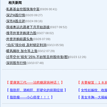
相关新闻
·
私募基金控股珠海中富
(03/26 00:41)
·
深沪A股行情
(03/20 09:27)
·
深市A股点评
(03/24 09:16)
·
我省奥运志愿者下月开始选拔
(03/27 09:52)
·
搜寻外资并购潜力股
(03/27 08:02)
·
外资并购崭露头角
(03/26 07:09)
·
“伯乐”现分歧 及时锁定利润
(03/13 05:58)
·
暖风频吹 加仓等上涨
(03/12 07:29)
·
过早空仓“损失”25% 不妨暂且持股待涨(图)
(01/23 12:26)
·
深圳股市行情
(10/10 07:48)