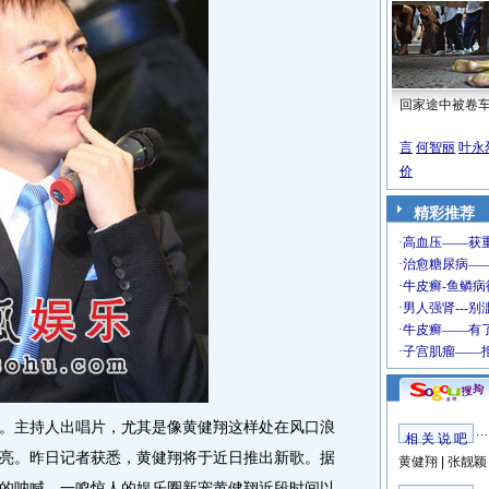
回家途中被卷
言
何智丽
叶永
价
精彩推荐
主持人出唱片，尤其是像黄健翔这样处在风口浪
相 关 说 吧
亮。昨日记者获悉，黄健翔将于近日推出新歌。据
黄健翔
|
张靓颖
的呐喊，一鸣惊人的娱乐圈新宠黄健翔近段时间以