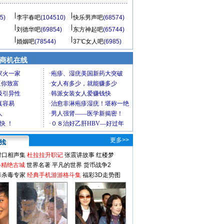
5)
李宇春吧
(104510)
快乐男声吧
(68574)
刘德华吧
(69854)
东方神起吧
(65744)
婚姻吧
(78544)
37℃女人吧
(6985)
商机在线
更多>>
对口相声集
杜拉拉升职记
张震讲故事
红楼梦
-精绝古城
世界名著
平凡的世界
货币战争2
毒杀毒专家
经典手机游游格斗集
福彩3D走势图