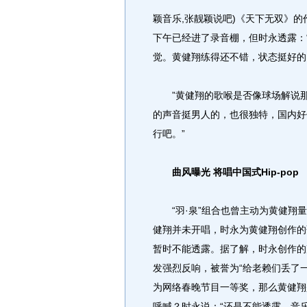
颖音乐,张靓颖说吧)《天下无双》
下午已经进了录音棚，但时永透露：
觉。黄健翔练得还不错，状态挺好的
”黄健翔的歌喉是否像球场解说那
的声音挺男人的，也很独特，国内好
行吧。”
曲风曝光 将唱中国式Hip-pop
“羽·泉”组合也曾主动为黄健翔量
健翔并未开唱，时永为黄健翔创作的
暂时不能透露。据了解，时永创作的
发强烈反响，被誉为“给老赖们丢了
为网络春晚节目一等奖，那么黄健翔
呼喊？时永说：“还是不能透露，音