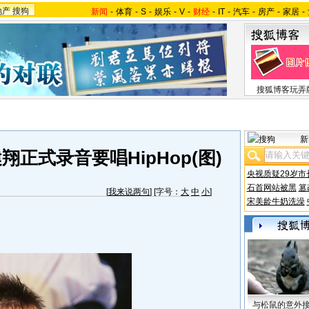
地产
搜狗
新闻
-
体育
-
S
-
娱乐
-
V
-
财经
-
IT
-
汽车
-
房产
-
家居
-
搜狐博客玩弄
新
正式录音要唱HipHop(图)
央视质疑29岁市
石首网站被黑
篡
[
我来说两句
] [字号：
大
中
小
]
宋美龄牛奶洗澡
与松鼠的意外