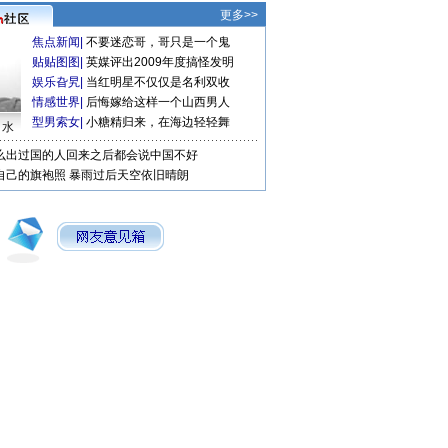
更多>>
焦点新闻
|
不要迷恋哥，哥只是一个鬼
贴贴图图
|
英媒评出2009年度搞怪发明
娱乐旮旯
|
当红明星不仅仅是名利双收
情感世界
|
后悔嫁给这样一个山西男人
型男索女
|
小糖精归来，在海边轻轻舞
口水
么出过国的人回来之后都会说中国不好
自己的旗袍照
暴雨过后天空依旧晴朗