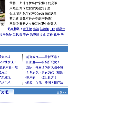
·
荣林
|
广州珠海桥事件:被推下的是谁
·
朱顺忠
|
如何把贪官关进笼子里
·
张原
|
杭州飙车案中父亲角色的缺失
·
蔡天新
|
奥数本身并不是坏事(图)
·
王攀
|
副县长之女施暴的卫生巾疑虑
车底
热点标签：
章子怡
春运
郭德纲
315
明星代
烈
吴敬琏
暴风雪
于丹
陈晓旭
文化
票价
孔子
房
说 吧
更多>>