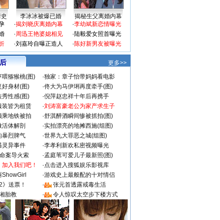
情史
李冰冰被爆已婚
揭秘生父离婚内幕
孕
·
揭刘晓庆离婚内幕
·
李幼斌新恋情曝光
婚
·
周迅王艳婆媳相见
·
陆毅爱女照首曝光
折
·
刘嘉玲自曝正造人
·
陈好新男友被曝光
 后
更多>>
喂猕猴桃(图)
·
独家：章子怡带妈妈看电影
好身材(图)
·
佟大为马伊琍再度牵手(图)
秀性感(图)
·
倪萍赵忠祥十年后再携手
服装皆为租赁
·
刘涛富豪老公为家产求生子
颜乘地铁被拍
·
舒淇醉酒瞬间惨被抓拍(图)
做活体解剖
·
实拍漂亮的地摊西施(组图)
的暴烈脾气
·
世界九大罪恶之城(组图)
遇灵异事件
·
李孝利新欢私密视频曝光
成命案导火索
·
孟庭苇可爱儿子最新照(图)
：加入我们吧！
·
点击进入搜狐娱乐影视库
howGirl
·
游戏史上最般配的十对情侣
2》送票！
·
张元首透露戒毒生活
湘胎教
·
令人惊叹太空步下楼方式