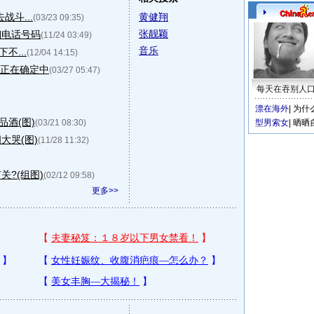
斗...
黄健翔
(03/23 09:35)
张靓颖
翔电话号码
(11/24 03:49)
音乐
不...
(12/04 14:15)
:正在确定中
(03/27 05:47)
每天在吞别人
漂在海外
|
为什
品酒(图)
(03/21 08:30)
型男索女
|
晒晒
大哭(图)
(11/28 11:32)
?(组图)
(02/12 09:58)
更多>>