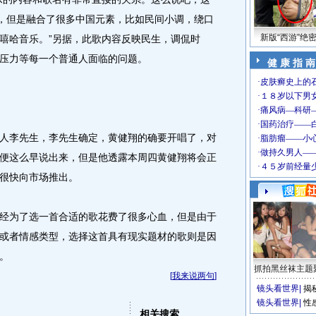
说唱，但是融合了很多中国元素，比如民间小调，绕口
新版“西游”绝
嘻哈音乐。”另据，此歌内容反映民生，调侃时
压力等每一个普通人面临的问题。
健 康 指 南
李先生，李先生确定，黄健翔的确要开唱了，对
便这么早说出来，但是他透露本周四黄健翔将会正
很快向市场推出。
为了选一首合适的歌花费了很多心血，但是由于
或者情感类型，选择这首具有现实题材的歌则是因
。
抓拍黑丝袜主题
[
我来说两句
]
镜头看世界
|
揭
镜头看世界
|
性
相关搜索