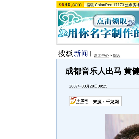
搜狐
ChinaRen
17173
焦点房
新闻中心
>
综合
成都音乐人出马 黄健翔
2007年03月28日09:25
来源：千龙网