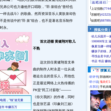
说 吧 排 行
兄弟公司也力邀他开口唱歌，“羽·泉组合”曾经也
上证指数
(7744
一样去战斗》的歌曲。然而资深音乐人黄歆泉却告
苏醒吧
(41523)
不是传说中的“羽·泉”组合，也不是著名音乐制作
贴图吧
(68789)
时永。
搜狐分类
|
首次进棚 黄健翔对歌儿
不熟
这次担任黄健翔首支单
曲的制作人时永是一位从成
都走出去的音乐人，而他也
·
听评书
|
郭德纲
·
听小说
|
鬼吹灯1
正是最近网络上火热传播的
·
共享区
|
手机病
PK堂“民工讨薪歌”———
《你欠我的》的作者，同时
也是张艺谋《印象刘三姐》
和张靓颖(张靓颖新闻,张靓