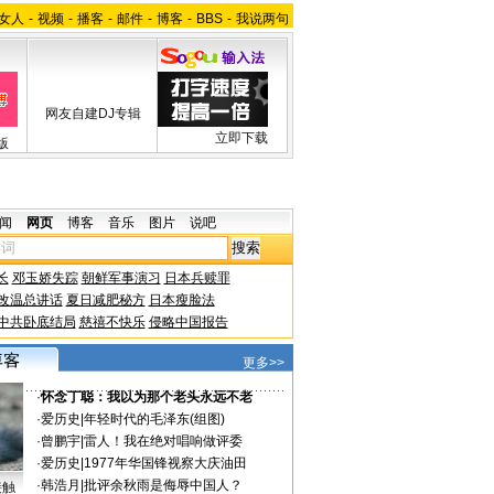
女人
-
视频
-
播客
-
邮件
-
博客
-
BBS
-
我说两句
网友自建DJ专辑
立即下载
版
闻
网页
博客
音乐
图片
说吧
长
邓玉娇失踪
朝鲜军事演习
日本兵赎罪
改温总讲话
夏日减肥秘方
日本瘦脸法
中共卧底结局
慈禧不快乐
侵略中国报告
更多>>
·
怀念丁聪：我以为那个老头永远不老
·
爱历史
|
年轻时代的毛泽东(组图)
·
曾鹏宇
|
雷人！我在绝对唱响做评委
·
爱历史
|
1977年华国锋视察大庆油田
·
韩浩月
|
批评余秋雨是侮辱中国人？
接触