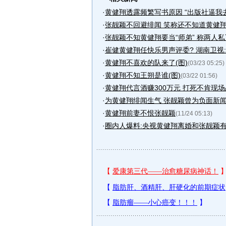
·
黄健翔透露频繁写书原因 “出版社逼我去战
·
张靓颖不回避绯闻 笑称还不知道黄健
·
张靓颖不知黄健翔要当“师弟” 称两人私下
·
崔健黄健翔任快乐男声评委? 湖南卫视
·
黄健翔不喜欢的队来了(图)
(03/23 05:25)
·
黄健翔不知王朔是谁(图)
(03/22 01:56)
·
黄健翔代言酒赚300万元 打死不肯现场
·
为黄健翔绯闻生气 张靓颖曾为负面新闻
·
黄健翔前妻不恨张靓颖
(11/24 05:13)
·
圈内人爆料:央视黄健翔离婚和张靓颖有关