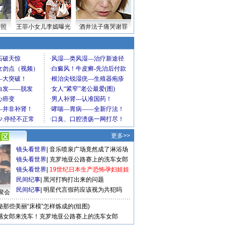
密照
王菲小女儿李嫣曝光
酒井法子痛哭谢罪
更多>>
镜头看世界
|
音乐喷泉广场竟然成了淋浴场
镜头看世界
|
克罗地亚公路赛上的洗车女郎
镜头看世界
|
19世纪日本生产恐怖孕妇娃娃
民间纪事
|
黑河打狗打出来的问题
民间纪事
|
明星代言假药应该视为共犯吗
聚会
秘那些美丽“床模”怎样炼成的(组图)
感女郎来洗车！克罗地亚公路赛上的洗车女郎