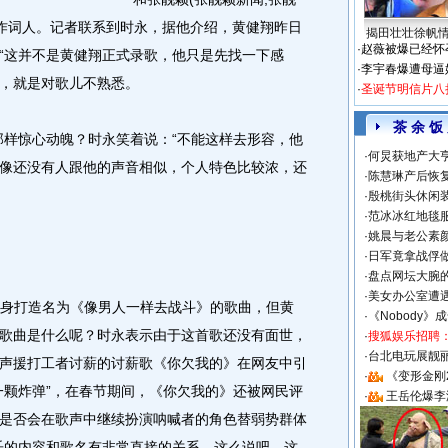
的作词人。记者联系到时永，据他介绍，黄健翔昨日
揭田壮壮徐帆
·
赵薇被爆已经怀
“这并不是黄健翔正式录歌，他只是先找一下感
·
李宇春爆遭母逼
，就是对歌儿不熟悉。
·
圣诞节明信片八
茶 余 饭
样惊心动魄？时永笑着说：“不能这样去形容，他
·
何炅获地产大亨
像还没有人跟他的声音相似，个人特色比较浓，还
·
陈慧琳产后恢复
·
殷桃街头休闲装
·
范冰冰红地毯
·
姚晨与老公素
·
日军竟拿战俘
·
盘点网坛大腕
·
美女办公室遭
身打造名为《像男人一样去战斗》的歌曲，但黄
·
《Nobody》
歌曲是什么呢？时永表示由于这首歌还没有面世，
·
搜狐娱乐招聘
·
台北电玩展靓丽S
声援打工者讨薪的讨薪歌《你欠我的》在网友中引
·
《变形金刚
一颗炸弹”，在春节期间，《你欠我的》还被网民评
·
王岳伦爆李
是否会在歌声中继续扮演呐喊者的角色替弱势群体
乐的内容和歌名有非常直接的关系。这么说吧，这