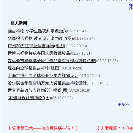
[
相关新闻
·
画吉祥物 小学生熬夜到零点(图)
(03/25 05:47)
·
华商报吉祥物 读者设计出“辣娃”(图)
(03/18 08:34)
·
广州20万征求亚运吉祥物(组图)
(03/22 00:03)
·
世博吉祥物将成各国人民收藏珍品
(03/27 15:31)
·
农运会吉祥物部分应征作品富有泉州地方特色/图
(03/23 16:35)
·
现在向全球征集吉祥物(组图)
(03/18 06:29)
·
上海世博会向全球公开征集吉祥物设计
(01/16 22:44)
·
哈尔滨吉华滑雪场万元大奖征集吉祥物设计
(11/11 16:11)
·
世青赛获VI与吉祥物设计捐赠(图)
(07/29 19:19)
·
“我也能设计吉祥物”(图)
(05/19 09:32)
更多>>