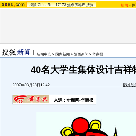
搜狐
ChinaRen
17173
焦点房地产
搜狗
新闻
-
体
新闻中心
>
国内新闻
>
陕西新闻
>
华商报
40名大学生集体设计吉祥物
2007年03月28日12:42
[
我来说
来源：华商网-华商报