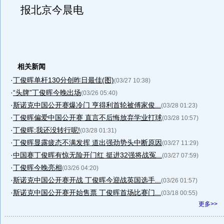
报北京今晨电
相关新闻
·
丁俊晖单杆130分创昨日最佳(图)
(03/27 10:38)
·
“头牌”丁俊晖今晚出场
(03/26 05:40)
·
斯诺克中国公开赛爆冷门 亨得利首轮被傅家俊...
(03/28 01:23)
·
丁俊晖偏爱中国公开赛 直言不后悔放弃学业打球
(03/28 10:57)
·
丁俊晖:我还没转行呢!
(03/28 01:31)
·
丁俊晖显露疲态不满发挥 道出强劲势头中断原因
(03/27 11:29)
·
中国赛丁俊晖有惊无险开门红 挺进32强将战冤...
(03/27 07:59)
·
丁俊晖今晚亮相
(03/26 04:20)
·
斯诺克中国公开赛开战 丁俊晖今迎战英国选手...
(03/26 01:57)
·
斯诺克中国公开赛开始售票 丁俊晖首场比赛门...
(03/18 00:55)
更多>>