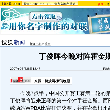
搜狐
ChinaRen
17173
焦点房地产
搜狗
新闻
-
体
新闻中心
>
综合
丁俊晖今晚对阵霍金
2007年03月28日12:47
[
我来
来源：解放网-新闻晚报
今晚7点半，中国公开赛正赛第一轮的第
丁俊晖将迎来正赛的第一个对手霍金斯。而
续两站WPBA比赛打进决赛，并在密歇根州