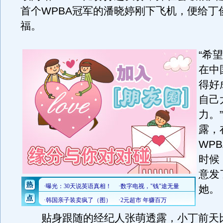
首个WPBA冠军的潘晓婷刚下飞机，便给丁
福。
“希
在中
得好
自己
力。
露，
WP
时候
意发
她。
贴身跟随的经纪人张萌透露，小丁前天