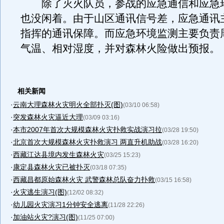
除了灭火队员，参战的应急通信和应急
也没闲着。由于山区通讯信号差，应急通讯
指挥的通讯保障。而应急环境监测主要负责
气温、相对湿度，并对森林火险做出预报。
相关新闻
·
云南大理森林火灾明火全部扑灭(图)
(03/10 06:58)
·
突发森林火灾逼近大理
(03/09 03:16)
·
本市2007年首次大规模森林火灾扑救实战演习拉
(03/28 19:50)
·
北京首次大规模森林火灾扑救演习 两直升机助战
(03/28 16:20)
·
西藏江达县境内发生森林火灾
(03/25 15:23)
·
康定县森林火灾已被扑灭
(03/18 07:35)
·
西藏昌都原始森林火灾 武警森林总队奋力扑救
(03/15 16:58)
·
火灾逃生演习(图)
(12/02 08:32)
·
幼儿园火灾演习1分钟安全逃离
(11/28 22:26)
·
加油站火灾?演习(图)
(11/25 07:00)