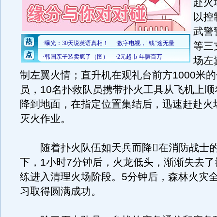
赴火
以控
武警
等三
场左
制左翼火情；直升机在观礼台前方1000米
员，10名扑救队员携带扑火工具从飞机上顺
降到地面，在指定位置集结后，迅速赶赴火
灭火作业。
随着扑火队伍如天兵而降在消防战士的
下，1小时7分钟后，火龙低头，渐渐失去了
练进入清理火场阶段。5分钟后，森林火灾
习取得圆满成功。