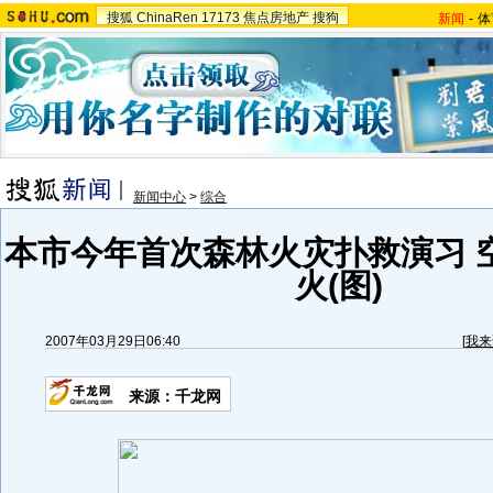
搜狐
ChinaRen
17173
焦点房地产
搜狗
新闻
-
体
新闻中心
>
综合
本市今年首次森林火灾扑救演习 
火(图)
2007年03月29日06:40
[
我来
来源：千龙网