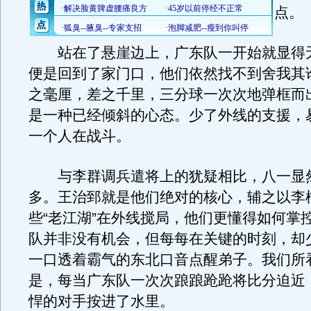
点。
站在了悬崖边上，广东队一开始就显得
便是回到了家门口，他们依然找不到舍我其
之毫厘，差之千里，三分球一次次地弹框而
是一种已经倾斜的心态。少了外线的支援，
一个人在战斗。
与李群调兵遣将上的犹疑相比，八一显
多。王治郅就是他们绝对的核心，辅之以李
些“老江湖”在外线搅局，他们更懂得如何掌
队并非没有机会，但每每在关键的时刻，却
一口透着霸气的东北口音点醒弟子。我们所
是，每当广东队一次次踉踉跄跄将比分迫近
悍的对手按进了水里。