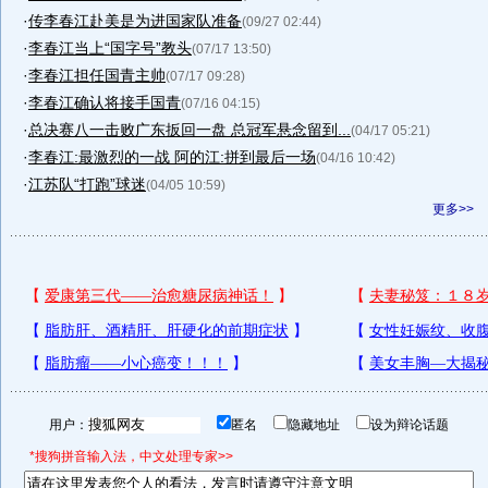
·
传李春江赴美是为进国家队准备
(09/27 02:44)
·
李春江当上“国字号”教头
(07/17 13:50)
·
李春江担任国青主帅
(07/17 09:28)
·
李春江确认将接手国青
(07/16 04:15)
·
总决赛八一击败广东扳回一盘 总冠军悬念留到...
(04/17 05:21)
·
李春江:最激烈的一战 阿的江:拼到最后一场
(04/16 10:42)
·
江苏队“打跑”球迷
(04/05 10:59)
更多>>
用户：
匿名
隐藏地址
设为辩论话题
*搜狗拼音输入法，中文处理专家>>