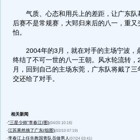
气质、心态和用兵上的差距，让广东队
后赛不是常规赛，大郅归来后的八一，重又
怕。
2004年的3月，就在对手的主场宁波，
终结了不可一世的八一王朝。风水轮流转，20
月，回到自己的主场东莞，广东队将戴了三
交还给了对手。
相关新闻
·
“三星少帅”李春江(图)
(04/20 10:18)
·
江苏果然挑了广东(组图)
(02/10 07:19)
·
李春江上任先教国青队员做男人
(07/24 03:41)