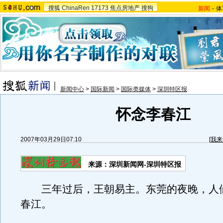
搜狐
ChinaRen
17173
焦点房地产
搜狗
新闻
-
体
新闻中心
>
国际新闻
>
国际类媒体
>
深圳特区报
怀念李春江
2007年03月29日07:10
[
我来
来源：深圳新闻网-深圳特区报
三年过后，王朝易主。东莞的夜晚，人
春江。