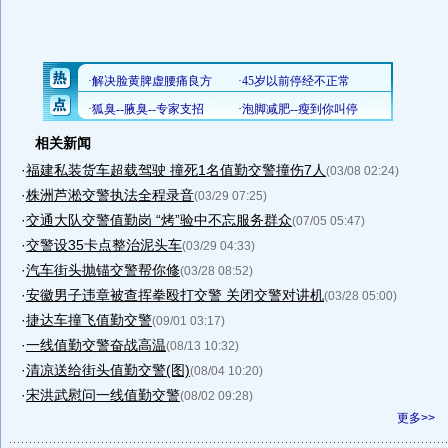
相关新闻
·
福建私装货车超载驾驶 撞死1名值勤交警撞伤7人
(03/08 02:24)
·
株洲芦淞交警执法全程录音
(03/29 07:25)
·
交通大队交警值勤岗 “烤”验中不忘服务群众
(07/05 05:47)
·
交警设35卡点整治泥头车
(03/29 04:33)
·
汽车街头抛锚交警帮你修
(03/28 08:52)
·
安徽男子违章被查挥拳殴打交警 关闭交警对讲机
(03/28 05:00)
·
捷达车撞飞值勤交警
(09/01 03:17)
·
一线值勤交警奋战高温
(08/13 10:32)
·
清凉送给街头值勤交警(图)
(08/04 10:20)
·
宋洪武慰问一线值勤交警
(08/02 09:28)
更多>>