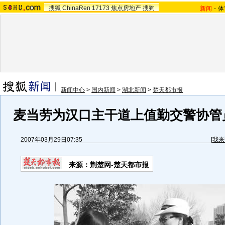
搜狐
ChinaRen
17173
焦点房地产
搜狗
新闻
-
体
新闻中心
>
国内新闻
>
湖北新闻
>
楚天都市报
麦当劳为汉口主干道上值勤交警协管员
2007年03月29日07:35
[
我来
来源：荆楚网-楚天都市报