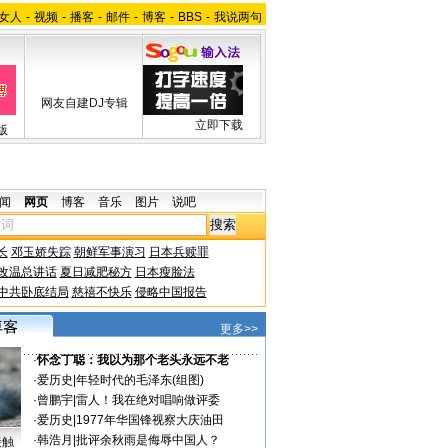
女人
-
视频
-
播客
-
邮件
-
博客
-
BBS
-
我说两句
网友自建DJ专辑
立即下载
版
闻
网页
博客
音乐
图片
说吧
长
邓玉娇失踪
朝鲜军事演习
日本兵赎罪
改温总讲话
夏日减肥秘方
日本瘦脸法
中共卧底结局
慈禧不快乐
侵略中国报告
更多>>
·
怀念丁聪：我以为那个老头永远不老
·
爱历史
|
年轻时代的毛泽东(组图)
·
曾鹏宇
|
雷人！我在绝对唱响做评委
·
爱历史
|
1977年华国锋视察大庆油田
·
韩浩月
|
批评余秋雨是侮辱中国人？
接触