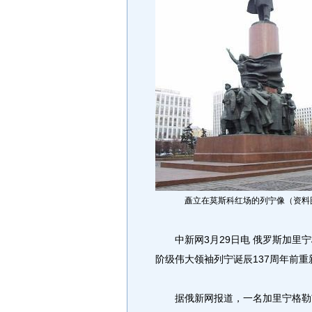
矗立在莫斯科红场的列宁像（资料
中新网3月29日电 俄罗斯加里宁
阶级伟大领袖列宁诞辰137周年前
据俄新网报道，一名加里宁格勒市