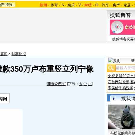
地产
搜狗
新闻
-
体育
-
S
-
娱乐
-
V
-
财经
-
IT
-
汽车
-
房产
-
家居
-
搜狐博客玩弄
际要闻
>
时事快报
新
款350万卢布重竖立列宁像
央视质疑29岁市
石首网站被黑
篡
[
我来说两句
] [字号：
大
中
小
]
宋美龄牛奶洗澡
闻网
与松鼠的意外