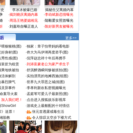
情史
李冰冰被爆已婚
揭秘生父离婚内幕
孕
·
揭刘晓庆离婚内幕
·
李幼斌新恋情曝光
婚
·
周迅王艳婆媳相见
·
陆毅爱女照首曝光
折
·
刘嘉玲自曝正造人
·
陈好新男友被曝光
 后
更多>>
喂猕猴桃(图)
·
独家：章子怡带妈妈看电影
好身材(图)
·
佟大为马伊琍再度牵手(图)
秀性感(图)
·
倪萍赵忠祥十年后再携手
服装皆为租赁
·
刘涛富豪老公为家产求生子
颜乘地铁被拍
·
舒淇醉酒瞬间惨被抓拍(图)
做活体解剖
·
实拍漂亮的地摊西施(组图)
的暴烈脾气
·
世界九大罪恶之城(组图)
遇灵异事件
·
李孝利新欢私密视频曝光
成命案导火索
·
孟庭苇可爱儿子最新照(图)
：加入我们吧！
·
点击进入搜狐娱乐影视库
howGirl
·
游戏史上最般配的十对情侣
2》送票！
·
张元首透露戒毒生活
湘胎教
·
令人惊叹太空步下楼方式