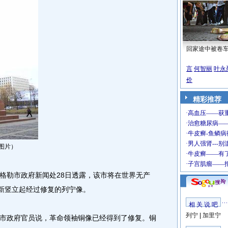
回家途中被卷
言
何智丽
叶永
价
精彩推荐
图片）
格勒市政府新闻处28日透露，该市将在世界无产
重新竖立起经过修复的列宁像。
相 关 说 吧
列宁
|
加里宁
政府官员说，革命领袖铜像已经得到了修复。铜