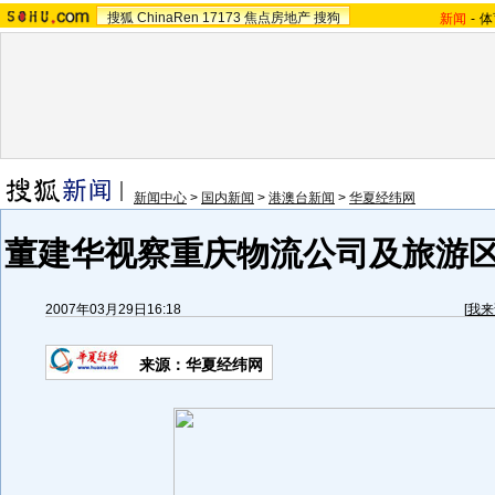
搜狐
ChinaRen
17173
焦点房地产
搜狗
新闻
-
体
新闻中心
>
国内新闻
>
港澳台新闻
>
华夏经纬网
董建华视察重庆物流公司及旅游区
2007年03月29日16:18
[
我来
来源：华夏经纬网