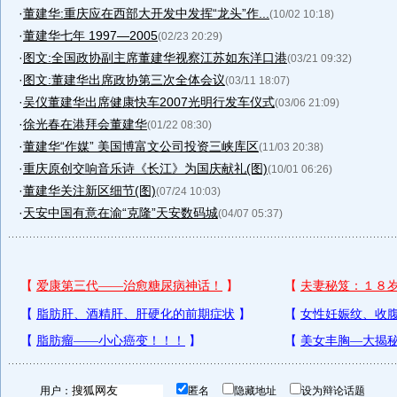
·
董建华:重庆应在西部大开发中发挥“龙头”作...
(10/02 10:18)
·
董建华七年 1997—2005
(02/23 20:29)
·
图文:全国政协副主席董建华视察江苏如东洋口港
(03/21 09:32)
·
图文:董建华出席政协第三次全体会议
(03/11 18:07)
·
吴仪董建华出席健康快车2007光明行发车仪式
(03/06 21:09)
·
徐光春在港拜会董建华
(01/22 08:30)
·
董建华“作媒” 美国博富文公司投资三峡库区
(11/03 20:38)
·
重庆原创交响音乐诗《长江》为国庆献礼(图)
(10/01 06:26)
·
董建华关注新区细节(图)
(07/24 10:03)
·
天安中国有意在渝“克隆”天安数码城
(04/07 05:37)
用户：
匿名
隐藏地址
设为辩论话题