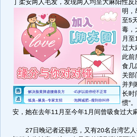
丁柔安两人毛发，发现两人均呈大麻阳性反
明，
至5
毒，
月至
过大
此前
食几
关部
并判
长时
惯”
安，她在去年11月至今年1月间曾吸食过大
27日晚记者还获悉，又有20名台湾艺人