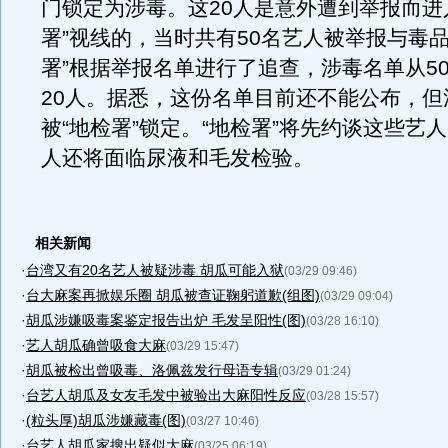
门锁定为涉毒。这20人是意外遭到举报而进
署”视线的，当时共有50名艺人被举报与毒品
署”根据举报名单进行了追查，涉毒名单从5
20人。据悉，这份名单目前还不能公布，但
被“地检署”锁定。“地检署”将先约谈这些艺
人还将面临尿液和毛发检验。
相关新闻
·
台湾又有20名艺人被疑涉毒 胡瓜可能入狱
(03/29 09:46)
·
台大麻案再掀娱乐圈 胡瓜被查证鞠躬道歉(组图)
(03/29 09:04)
·
胡瓜涉嫌吸毒案鉴定报告出炉 毛发呈阳性(图)
(03/28 16:10)
·
艺人胡瓜确曾吸食大麻
(03/29 15:47)
·
胡瓜被检出曾吸毒、洛佩兹发行母语专辑
(03/29 01:24)
·
台艺人胡瓜及女友毛发中被验出大麻阳性反应
(03/28 15:57)
·
(粒头厚)胡瓜涉嫌藏毒(图)
(03/27 10:46)
·
台艺人胡瓜家搜出疑似大麻
(03/25 06:19)