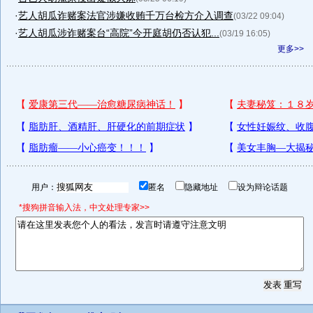
·
艺人胡瓜诈赌案法官涉嫌收贿千万台检方介入调查
(03/22 09:04)
·
艺人胡瓜涉诈赌案台“高院”今开庭胡仍否认犯...
(03/19 16:05)
更多>>
用户：
匿名
隐藏地址
设为辩论话题
*搜狗拼音输入法，中文处理专家>>