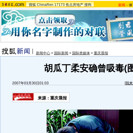
搜狐
ChinaRen
17173
焦点房地产
搜狗
新闻
-
体
新闻中心
>
国际新闻
>
国际类媒体
>
重庆晨报
胡瓜丁柔安确曾吸毒(图
2007年03月30日01:03
[
我来
来源：重庆晨报