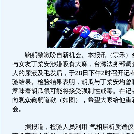
鞠躬致歉盼自新机会。本报讯（宗禾）
与女友丁柔安涉嫌吸食大麻，台湾法务部调
人的尿液及毛发后，于28日下午2时召开记
验结果。检验结果表明，胡瓜与丁柔安均曾
意味着胡瓜很可能将接受强制性戒毒。在记
向观众鞠躬道歉（如图），希望大家给他重
会。
据报道，检验人员利用“气相层析质谱仪