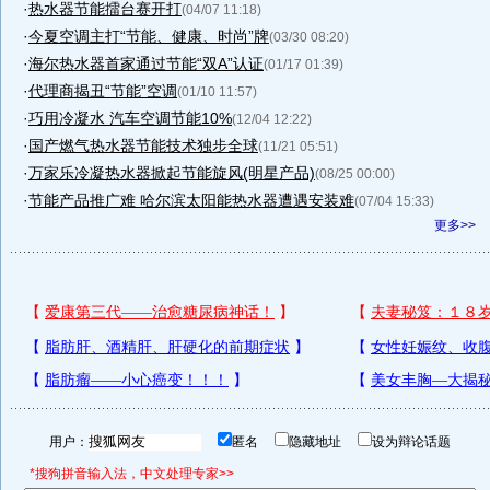
·
热水器节能擂台赛开打
(04/07 11:18)
·
今夏空调主打“节能、健康、时尚”牌
(03/30 08:20)
·
海尔热水器首家通过节能“双A”认证
(01/17 01:39)
·
代理商揭丑“节能”空调
(01/10 11:57)
·
巧用冷凝水 汽车空调节能10%
(12/04 12:22)
·
国产燃气热水器节能技术独步全球
(11/21 05:51)
·
万家乐冷凝热水器掀起节能旋风(明星产品)
(08/25 00:00)
·
节能产品推广难 哈尔滨太阳能热水器遭遇安装难
(07/04 15:33)
更多>>
用户：
匿名
隐藏地址
设为辩论话题
*搜狗拼音输入法，中文处理专家>>