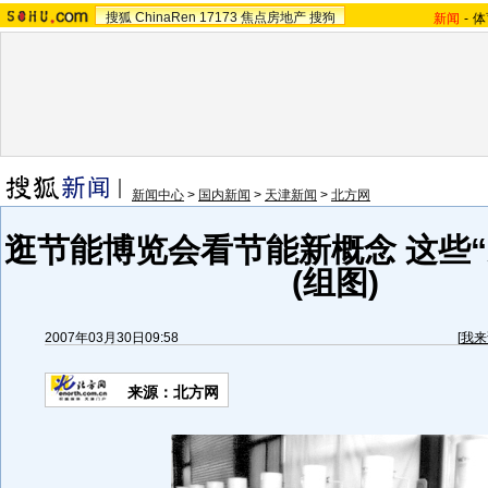
搜狐
ChinaRen
17173
焦点房地产
搜狗
新闻
-
体
新闻中心
>
国内新闻
>
天津新闻
>
北方网
逛节能博览会看节能新概念 这些“
(组图)
2007年03月30日09:58
[
我来
来源：北方网