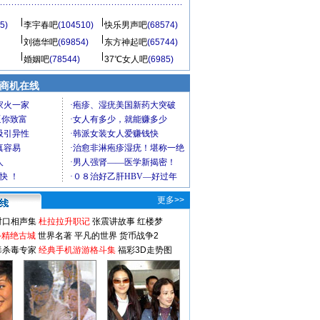
5)
李宇春吧
(104510)
快乐男声吧
(68574)
刘德华吧
(69854)
东方神起吧
(65744)
婚姻吧
(78544)
37℃女人吧
(6985)
商机在线
更多>>
对口相声集
杜拉拉升职记
张震讲故事
红楼梦
-精绝古城
世界名著
平凡的世界
货币战争2
毒杀毒专家
经典手机游游格斗集
福彩3D走势图