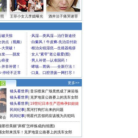
密照
王菲小女儿李嫣曝光
酒井法子痛哭谢罪
更多>>
镜头看世界
|
音乐喷泉广场竟然成了淋浴场
镜头看世界
|
克罗地亚公路赛上的洗车女郎
镜头看世界
|
19世纪日本生产恐怖孕妇娃娃
民间纪事
|
黑河打狗打出来的问题
民间纪事
|
明星代言假药应该视为共犯吗
聚会
秘那些美丽“床模”怎样炼成的(组图)
感女郎来洗车！克罗地亚公路赛上的洗车女郎