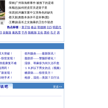
·
荣林
|
广州珠海桥事件:被推下的是谁
·
朱顺忠
|
如何把贪官关进笼子里
·
张原
|
杭州飙车案中父亲角色的缺失
·
蔡天新
|
奥数本身并不是坏事(图)
·
王攀
|
副县长之女施暴的卫生巾疑虑
车底
热点标签：
章子怡
春运
郭德纲
315
明星代
烈
吴敬琏
暴风雪
于丹
陈晓旭
文化
票价
孔子
房
说 吧
更多>>