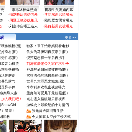
情史
李冰冰被爆已婚
揭秘生父离婚内幕
孕
·
揭刘晓庆离婚内幕
·
李幼斌新恋情曝光
婚
·
周迅王艳婆媳相见
·
陆毅爱女照首曝光
折
·
刘嘉玲自曝正造人
·
陈好新男友被曝光
 后
更多>>
喂猕猴桃(图)
·
独家：章子怡带妈妈看电影
好身材(图)
·
佟大为马伊琍再度牵手(图)
秀性感(图)
·
倪萍赵忠祥十年后再携手
服装皆为租赁
·
刘涛富豪老公为家产求生子
颜乘地铁被拍
·
舒淇醉酒瞬间惨被抓拍(图)
做活体解剖
·
实拍漂亮的地摊西施(组图)
的暴烈脾气
·
世界九大罪恶之城(组图)
遇灵异事件
·
李孝利新欢私密视频曝光
成命案导火索
·
孟庭苇可爱儿子最新照(图)
：加入我们吧！
·
点击进入搜狐娱乐影视库
howGirl
·
游戏史上最般配的十对情侣
2》送票！
·
张元首透露戒毒生活
湘胎教
·
令人惊叹太空步下楼方式