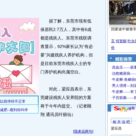
据了解，东莞市现有低
保居民2.7万人，其中有6成
回家途中被卷
都是残疾人。东莞市残联调
言
何智丽
叶永
查显示，92%家长认为“有必
价
要”兴建残疾人养护机构，但
精彩推荐
是目前东莞市残疾人士的专
门养护机构尚属空白。
对此，梁应昌表示，东
莞建设残疾人安养院的方案
将于今年内提交。（记者顾
翔 通讯员叶丽仙）
相 关 说 吧
梁应昌
[
我来说两句
]