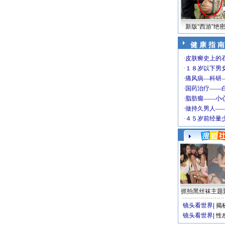
新版“西游”绝
健 康 指 南
抓拍黑丝袜主题
镜头看世界
|
揭
镜头看世界
|
性