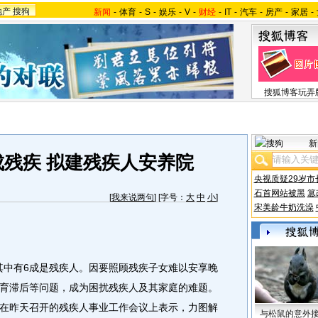
地产
搜狗
新闻
-
体育
-
S
-
娱乐
-
V
-
财经
-
IT
-
汽车
-
房产
-
家居
-
搜狐博客玩弄
新
成残疾 拟建残疾人安养院
央视质疑29岁市
石首网站被黑
篡
[
我来说两句
] [字号：
大
中
小
]
宋美龄牛奶洗澡
中有6成是残疾人。因要照顾残疾子女难以安享晚
育滞后等问题，成为困扰残疾人及其家庭的难题。
在昨天召开的残疾人事业工作会议上表示，力图解
与松鼠的意外