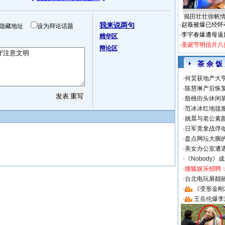
揭田壮壮徐帆
我来说两句
·
赵薇被爆已经怀
隐藏地址
设为辩论话题
·
李宇春爆遭母逼
精华区
·
圣诞节明信片八
辩论区
茶 余 饭
·
何炅获地产大亨
·
陈慧琳产后恢复
·
殷桃街头休闲装
·
范冰冰红地毯
·
姚晨与老公素
·
日军竟拿战俘
·
盘点网坛大腕
·
美女办公室遭
·
《Nobody》
·
搜狐娱乐招聘
·
台北电玩展靓丽S
·
《变形金刚
·
王岳伦爆李