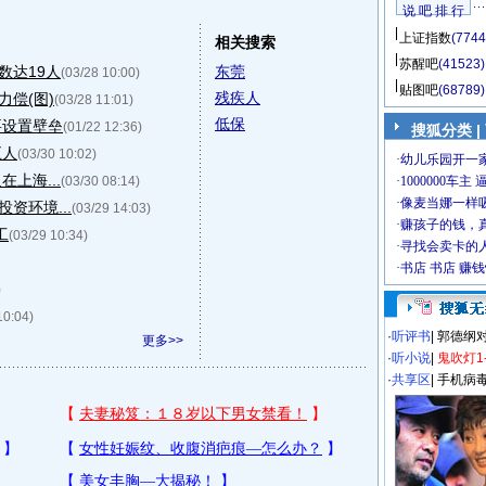
说 吧 排 行
上证指数
(7744
相关搜索
苏醒吧
(41523)
数达19人
东莞
(03/28 10:00)
贴图吧
(68789)
残疾人
偿(图)
(03/28 11:01)
低保
要设置壁垒
(01/22 12:36)
搜狐分类
|
五人
(03/30 10:02)
上海...
(03/30 08:14)
资环境...
(03/29 14:03)
工
(03/29 10:34)
)
10:04)
·
听评书
|
郭德纲
更多>>
·
听小说
|
鬼吹灯1
·
共享区
|
手机病