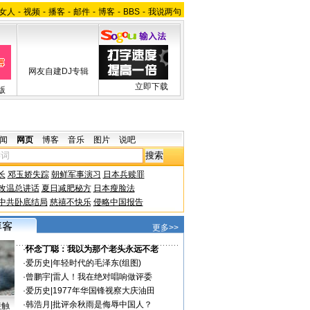
女人
-
视频
-
播客
-
邮件
-
博客
-
BBS
-
我说两句
网友自建DJ专辑
立即下载
版
闻
网页
博客
音乐
图片
说吧
长
邓玉娇失踪
朝鲜军事演习
日本兵赎罪
改温总讲话
夏日减肥秘方
日本瘦脸法
中共卧底结局
慈禧不快乐
侵略中国报告
更多>>
·
怀念丁聪：我以为那个老头永远不老
·
爱历史
|
年轻时代的毛泽东(组图)
·
曾鹏宇
|
雷人！我在绝对唱响做评委
·
爱历史
|
1977年华国锋视察大庆油田
·
韩浩月
|
批评余秋雨是侮辱中国人？
接触