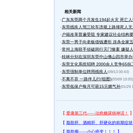
相关新闻
·
广东东莞两个月发生194起火灾 死亡人
·
东莞残疾人驾三轮车违规上路撞死人无力
·
户籍改革普遍受阻 专家建议社会结构
·
东莞一男子向老板借钱遭拒 连杀全家
·
常州上海联手侦破闵行灭门惨案 嫌疑人在
·
桂林分别在深圳东莞中山佛山四市举办投
·
东莞文化系统招聘 2000余人竞争65份
·
东莞强制单位聘用残疾人
(09/13 00:43)
·
不离不弃 一路伴儿行(组图)
(05/09 10:05
·
东莞低保户每月可获15元燃气补
(01/29 