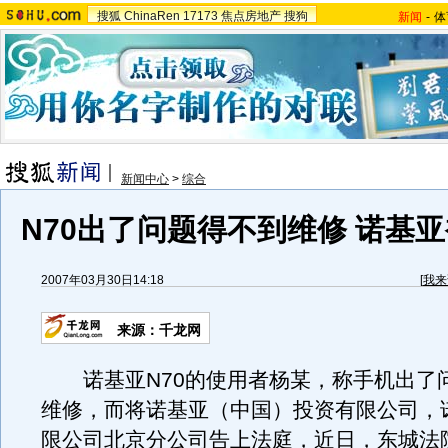
搜狐
ChinaRen
17173
焦点房地产
搜狗
新闻
-
体
新闻中心
>
综合
N70出了问题得不到维修 诺基
2007年03月30日14:18
[
我来
来源：千龙网
诺基亚N70的使用者杨某，称手机出了
维修，而将诺基亚（中国）投资有限公司，
限公司北京分公司告上法庭，近日，东城法