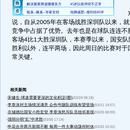
对
说，自从2005年在客场战胜深圳队以来，
竞争中占据了优势。去年也是在球队连连不
客场4比1大胜深圳队，本赛季以来，国安队
胜利以外，连平两场，因此周日的比赛对于
常关键。
相关新闻
·
宋健生:球迷需要更深的文化积淀(图)
(03/29 08:18)
·
李章洙对主场情况满意 众伤号随队训练有望登场
(03/11 14:07)
·
京城德比国安小胜宏登 李章洙怒斥队员拙劣表现
(03/26 08:00)
·
强弱分明“乱”中求胜
(03/30 17:14)
·
申花合并两月新闻不断 每周一件大事动荡何时休
(03/30 10:32)