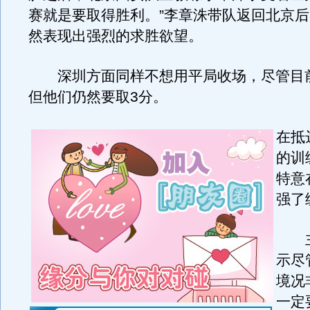
赛就是要取得胜利。”李章洙带队返回北京
然表现出强烈的求胜欲望。
深圳方面同样不想用平局收场，尽管目
但他们仍然要取3分。
在抵
的训
特意
强了
主
示尽
境况
一定