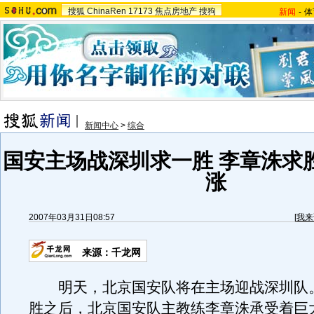
搜狐
ChinaRen
17173
焦点房地产
搜狗
新闻
-
体
新闻中心
>
综合
国安主场战深圳求一胜 李章洙求
涨
2007年03月31日08:57
[
我来
来源：千龙网
明天，北京国安队将在主场迎战深圳队
胜之后，北京国安队主教练李章洙承受着巨