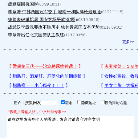
·
疲惫症困扰国脚
(03/29 18:31)
·
李章洙:中韩两国冠军交手 城南一和队洋枪最危险
(03/21 11:15)
·
铁帅未破尴尬局 国安客场平武汉(图)
(03/19 09:18)
·
战武汉李章洙要改不胜历史 铁帅透露国安有优势
(03/18 09:01)
·
李章洙出任北京国安队主教练
(12/17 03:58)
更多>>
用户：
匿名
隐藏地址
设为辩论话题
*搜狗拼音输入法，中文处理专家>>