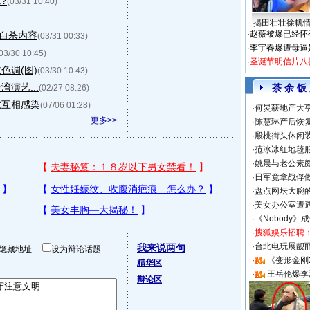
?
(03/31 10:40)
揭田壮壮徐帆
·
赵薇被爆已经怀
自杀内容
(03/31 00:33)
·
李宇春爆遭母逼
03/30 10:45)
·
圣诞节明信片八
色调(图)
(03/30 10:43)
演艺...
茶 余 饭
(02/27 08:26)
扰互相感染
(07/06 01:28)
·
何炅获地产大亨
更多>>
·
陈慧琳产后恢复
·
殷桃街头休闲装
·
范冰冰红地毯
·
姚晨与老公素
·
日军竟拿战俘
·
盘点网坛大腕
·
美女办公室遭
·
《Nobody》
·
搜狐娱乐招聘
·
台北电玩展靓丽S
我来说两句
隐藏地址
设为辩论话题
·
《变形金刚
精华区
·
王岳伦爆李
辩论区