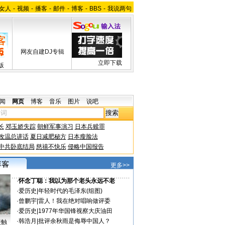
女人
-
视频
-
播客
-
邮件
-
博客
-
BBS
-
我说两句
网友自建DJ专辑
立即下载
版
闻
网页
博客
音乐
图片
说吧
长
邓玉娇失踪
朝鲜军事演习
日本兵赎罪
改温总讲话
夏日减肥秘方
日本瘦脸法
中共卧底结局
慈禧不快乐
侵略中国报告
更多>>
·
怀念丁聪：我以为那个老头永远不老
·
爱历史
|
年轻时代的毛泽东(组图)
·
曾鹏宇
|
雷人！我在绝对唱响做评委
·
爱历史
|
1977年华国锋视察大庆油田
·
韩浩月
|
批评余秋雨是侮辱中国人？
接触