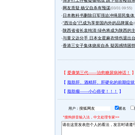
·
博罗打工仔被疑偷电缆 跳下宿舍楼自杀
·
网友质疑:杨父自杀有预谋
(03/31 09:55)
·
日本教科书删除日军强迫冲绳居民集体
·
“西洽会”已成为享誉国内外的品牌展会
(
·
陕西省省长袁纯清:绿色将成为陕西的主
·
与黄义达分手 日本女星麻衣情伤退出台湾
·
香港三女子集体烧炭自杀 疑因感情困
用户：
匿名
*搜狗拼音输入法，中文处理专家>>