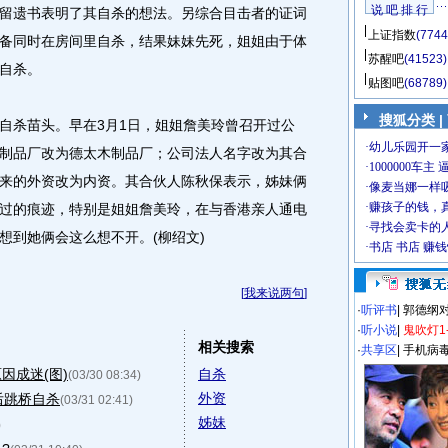
说 吧 排 行
留遗书表明了其自杀的想法。另综合目击者的证词
上证指数
(7744
备同时在房间里自杀，结果妹妹先死，姐姐由于体
苏醒吧
(41523)
自杀。
贴图吧
(68789)
搜狐分类
|
杀苗头。早在3月1日，姐姐詹美玲曾召开过公
制品厂改为德太木制品厂；公司法人名字改为其合
来的外资改为内资。其合伙人陈秋保表示，姊妹俩
过的痕迹，特别是姐姐詹美玲，在与香港亲人通电
想到她俩会这么想不开。(柳绍文)
[
我来说两句
]
·
听评书
|
郭德纲
·
听小说
|
鬼吹灯1
相关搜索
·
共享区
|
手机病
因成迷(图)
自杀
(03/30 08:34)
外资
后跳桥自杀
(03/31 02:41)
姊妹
)