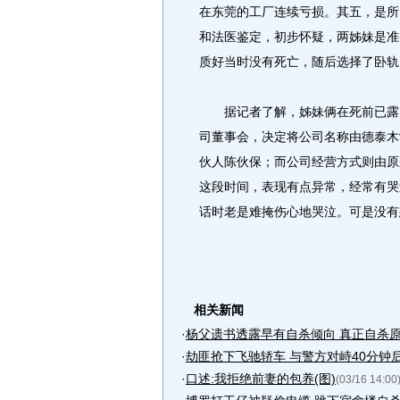
在东莞的工厂连续亏损。其五，是所
和法医鉴定，初步怀疑，两姊妹是准
质好当时没有死亡，随后选择了卧轨
据记者了解，姊妹俩在死前已露自
司董事会，决定将公司名称由德泰木
伙人陈伙保；而公司经营方式则由原
这段时间，表现有点异常，经常有哭
话时老是难掩伤心地哭泣。可是没有
相关新闻
·
杨父遗书透露早有自杀倾向 真正自杀原
·
劫匪抢下飞驰轿车 与警方对峙40分钟
·
口述:我拒绝前妻的包养(图)
(03/16 14:00