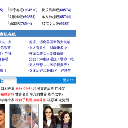
5)
李宇春吧
(104510)
快乐男声吧
(68574)
刘德华吧
(69854)
东方神起吧
(65744)
婚姻吧
(78544)
37℃女人吧
(6985)
商机在线
更多>>
对口相声集
杜拉拉升职记
张震讲故事
红楼梦
-精绝古城
世界名著
平凡的世界
货币战争2
毒杀毒专家
经典手机游游格斗集
福彩3D走势图