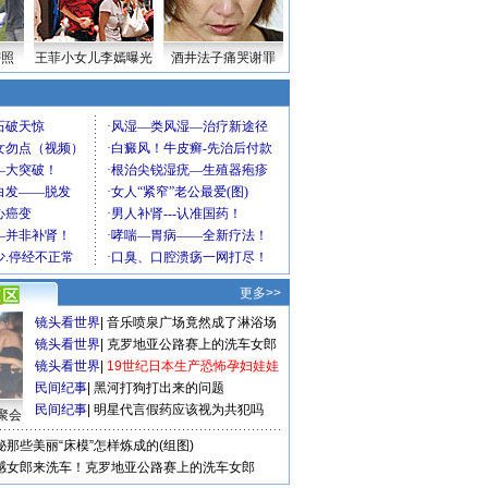
密照
王菲小女儿李嫣曝光
酒井法子痛哭谢罪
更多>>
镜头看世界
|
音乐喷泉广场竟然成了淋浴场
镜头看世界
|
克罗地亚公路赛上的洗车女郎
镜头看世界
|
19世纪日本生产恐怖孕妇娃娃
民间纪事
|
黑河打狗打出来的问题
民间纪事
|
明星代言假药应该视为共犯吗
聚会
秘那些美丽“床模”怎样炼成的(组图)
感女郎来洗车！克罗地亚公路赛上的洗车女郎