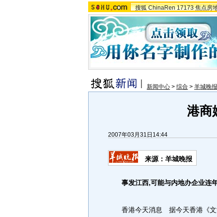
搜狐
ChinaRen
17173
焦点房
新闻中心
>
综合
>
羊城晚
港商
2007年03月31日14:44
来源：羊城晚报
事发江西,可能与内地办企业连
香港今天消息 据今天香港《文汇