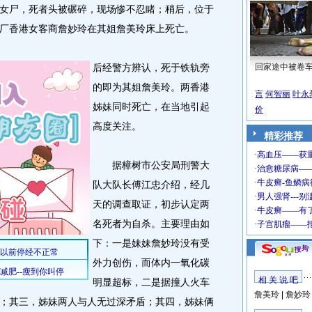
女尸，死者头被碾碎，现场惨不忍睹；稍后，位于
厂香港女客商詹妙玲在其姐詹美玲床上死亡。
后经警方辨认，死于铁轨旁
回家途中被卷
的即为其姐詹美玲。两香港
言
何智丽
叶永
姊妹同时死亡，在当地引起
价
高度关注。
精彩推荐
据樟树市公安局刑警大
队大队长傅江忠介绍，经几
天的调查取证，初步认定两
名死者为自杀。主要理由如
下：一是妹妹詹妙玲没有受
外力创伤，而体内一氧化碳
相 关 说 吧
明显超标，二是据撞人火车
詹美玲
|
詹妙玲
；其三，姊妹两人与人无过深矛盾；其四，姊妹俩