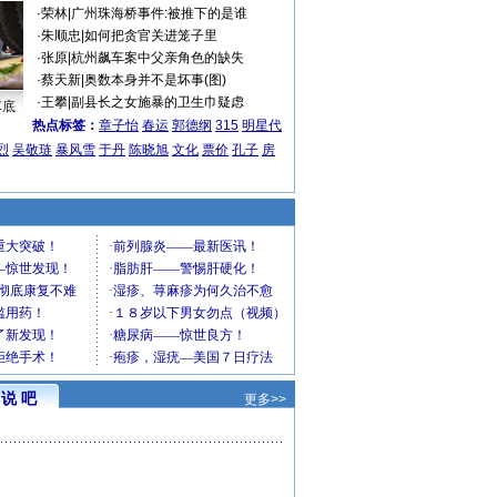
·
荣林
|
广州珠海桥事件:被推下的是谁
·
朱顺忠
|
如何把贪官关进笼子里
·
张原
|
杭州飙车案中父亲角色的缺失
·
蔡天新
|
奥数本身并不是坏事(图)
·
王攀
|
副县长之女施暴的卫生巾疑虑
车底
热点标签：
章子怡
春运
郭德纲
315
明星代
烈
吴敬琏
暴风雪
于丹
陈晓旭
文化
票价
孔子
房
说 吧
更多>>