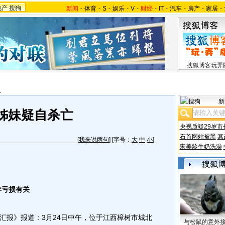
地产
搜狗
新闻
-
体育
-
S
-
娱乐
-
V
-
财经
-
IT
-
汽车
-
房产
-
家居
-
搜狐博客玩弄
报
新
姊妹疑自杀亡
央视质疑29岁市
石首网站被黑
篡
[
我来说两句
] [字号：
大
中
小
]
宋美龄牛奶洗澡
年亏损有关
报》报道：3月24日中午，位于江西樟树市城北
与松鼠的意外