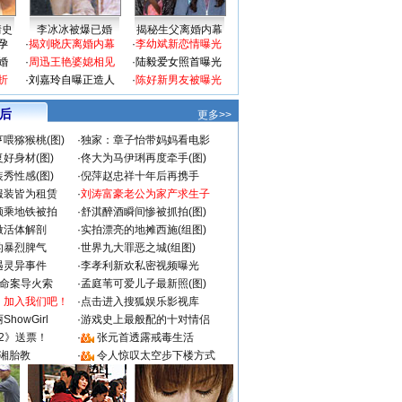
情史
李冰冰被爆已婚
揭秘生父离婚内幕
孕
·
揭刘晓庆离婚内幕
·
李幼斌新恋情曝光
婚
·
周迅王艳婆媳相见
·
陆毅爱女照首曝光
折
·
刘嘉玲自曝正造人
·
陈好新男友被曝光
 后
更多>>
喂猕猴桃(图)
·
独家：章子怡带妈妈看电影
好身材(图)
·
佟大为马伊琍再度牵手(图)
秀性感(图)
·
倪萍赵忠祥十年后再携手
服装皆为租赁
·
刘涛富豪老公为家产求生子
颜乘地铁被拍
·
舒淇醉酒瞬间惨被抓拍(图)
做活体解剖
·
实拍漂亮的地摊西施(组图)
的暴烈脾气
·
世界九大罪恶之城(组图)
遇灵异事件
·
李孝利新欢私密视频曝光
成命案导火索
·
孟庭苇可爱儿子最新照(图)
：加入我们吧！
·
点击进入搜狐娱乐影视库
howGirl
·
游戏史上最般配的十对情侣
2》送票！
·
张元首透露戒毒生活
湘胎教
·
令人惊叹太空步下楼方式