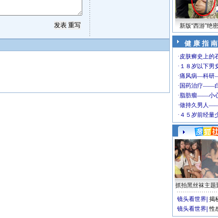
新版“西游”绝
健 康 指 南
抓拍黑丝袜主题
镜头看世界
|
揭
镜头看世界
|
性