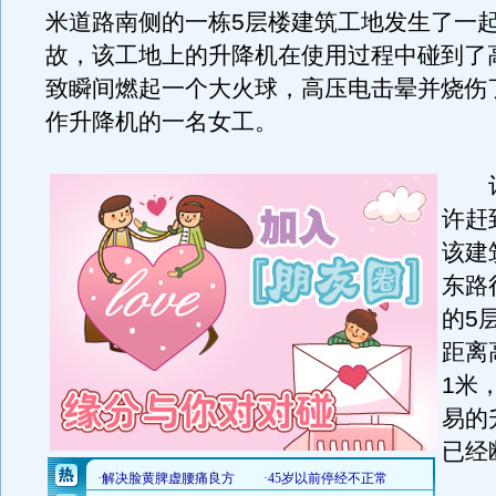
米道路南侧的一栋5层楼建筑工地发生了一
故，该工地上的升降机在使用过程中碰到了
致瞬间燃起一个大火球，高压电击晕并烧伤
作升降机的一名女工。
记者
许赶
该建
东路
的5
距离
1米
易的
已经