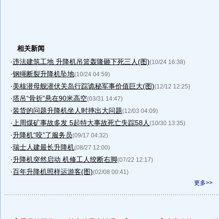
相关新闻
·
违法建筑工地 升降机吊篮轰隆砸下死三人(图)
(10/24 16:38)
·
钢绳断裂升降机坠地
(10/24 04:59)
·
美核潜母舰潜伏关岛行踪诡秘军事价值巨大(图)
(12/12 12:25)
·
塔吊“骨折”悬在90米高空
(03/31 14:47)
·
装货的问题升降机坐人时摔出大问题
(12/03 04:09)
·
上周煤矿事故多发 5起特大事故死亡失踪58人
(10/30 13:35)
·
升降机“咬”了服务员
(09/17 04:32)
·
瑞士人建最长升降机
(08/27 12:00)
·
升降机突然启动 机修工人绞断右脚
(07/22 12:17)
·
百年升降机照样运游客(图)
(02/08 00:41)
更多>>