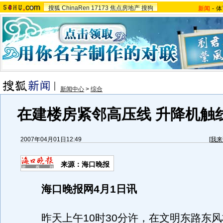
搜狐
ChinaRen
17173
焦点房地产
搜狗
新闻
-
体
新闻中心
>
综合
在建楼房紧邻高压线 升降机触
2007年04月01日12:49
[
我来
来源：海口晚报
海口晚报网4月1日讯
昨天上午10时30分许，在文明东路东风桥