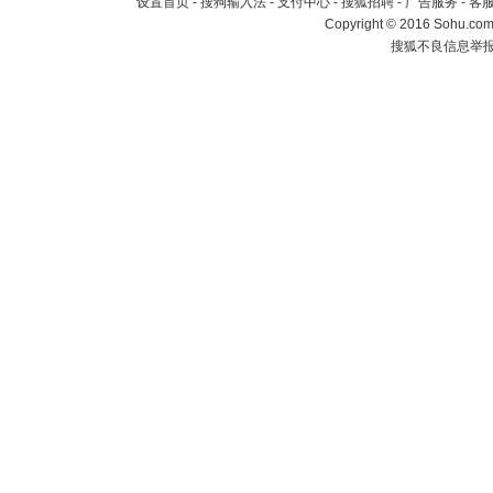
设置首页
-
搜狗输入法
-
支付中心
-
搜狐招聘
-
广告服务
-
客
Copyright
©
2016 Sohu.com 
搜狐不良信息举