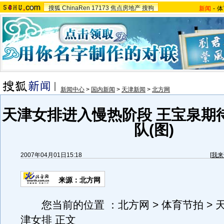
搜狐
ChinaRen
17173
焦点房地产
搜狗
新闻
-
体
新闻中心
>
国内新闻
>
天津新闻
>
北方网
天津女排进入慢热阶段 王宝泉期
队(图)
2007年04月01日15:18
[
我来
来源：北方网
您当前的位置 ：北方网 > 体育节拍 > 天
津女排 正文