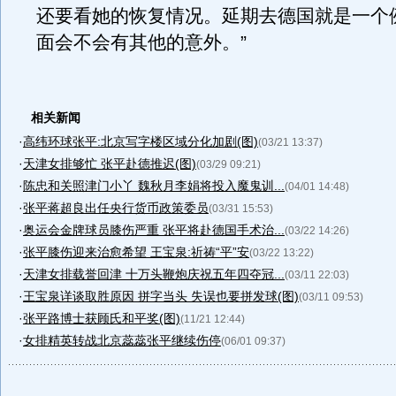
还要看她的恢复情况。延期去德国就是一个
面会不会有其他的意外。”
相关新闻
·
高纬环球张平:北京写字楼区域分化加剧(图)
(03/21 13:37)
·
天津女排够忙 张平赴德推迟(图)
(03/29 09:21)
·
陈忠和关照津门小丫 魏秋月李娟将投入魔鬼训...
(04/01 14:48)
·
张平蒋超良出任央行货币政策委员
(03/31 15:53)
·
奥运会金牌球员膝伤严重 张平将赴德国手术治...
(03/22 14:26)
·
张平膝伤迎来治愈希望 王宝泉:祈祷“平”安
(03/22 13:22)
·
天津女排载誉回津 十万头鞭炮庆祝五年四夺冠...
(03/11 22:03)
·
王宝泉详谈取胜原因 拼字当头 失误也要拼发球(图)
(03/11 09:53)
·
张平路博士获顾氏和平奖(图)
(11/21 12:44)
·
女排精英转战北京蕊蕊张平继续伤停
(06/01 09:37)