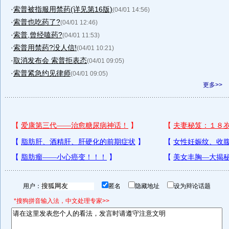
·
索普被指服用禁药(详见第16版)
(04/01 14:56)
·
索普也吃药了?
(04/01 12:46)
·
索普,曾经嗑药?
(04/01 11:53)
·
索普用禁药?没人信!
(04/01 10:21)
·
取消发布会 索普拒表态
(04/01 09:05)
·
索普紧急约见律师
(04/01 09:05)
更多>>
用户：
匿名
隐藏地址
设为辩论话题
*搜狗拼音输入法，中文处理专家>>