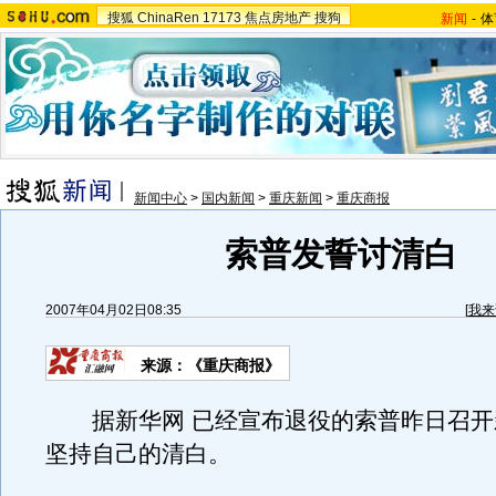
搜狐
ChinaRen
17173
焦点房地产
搜狗
新闻
-
体
新闻中心
>
国内新闻
>
重庆新闻
>
重庆商报
索普发誓讨清白
2007年04月02日08:35
[
我来
来源：《重庆商报》
据新华网 已经宣布退役的索普昨日召开
坚持自己的清白。