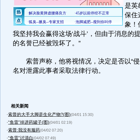
是英
保住
象！
我坚持我会赢得这场‘战斗’，但由于消息的
的名誉已经被毁坏了。”
索普声称，他将视情况，决定是否以“侵
名对泄露此事者采取法律行动。
相关新闻
·
索普的大手大脚是生化产物?(图)
(04/01 15:30)
·
“鱼雷”掉进药罐子(图)
(04/01 02:19)
·
索普:我没有服药
(04/02 07:20)
·
“鱼雷”讨清白
(04/02 07:49)