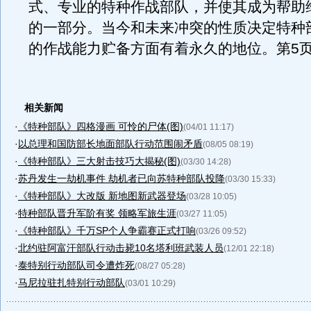
式、专业的特种作战部队，并使其成为帮助
的一部分。当今和未来冲突的性质决定特种
的作战能力贮备方面有着永久的地位。第5
相关新闻
·
《特种部队》四格漫画 可怜的尸体(图)
(04/01 11:17)
·
以总理和国防部长地面部队行动范围闹矛盾
(08/05 08:19)
·
《特种部队》三大射击技巧大揭秘(图)
(03/30 14:28)
·
苏丹发生一劫机事件 劫机者已向苏特种部队投降
(03/30 15:33)
·
《特种部队》大改版 新地图新武器登场
(03/28 10:05)
·
特种部队晋升军阶有奖 领略军旅生涯
(03/27 11:05)
·
《特种部队》千万SP个人争霸赛正式打响
(03/26 09:52)
·
北约驻阿富汗部队行动击毙10名塔利班武装人员
(12/01 22:18)
·
泰特别行动部队司令遭炸死
(08/27 05:28)
·
马尼拉驻扎特别行动部队
(03/01 10:29)