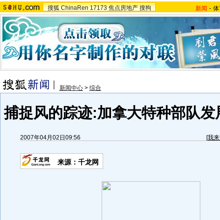
搜狐
ChinaRen
17173
焦点房地产
搜狗
新闻
-
体
新闻中心
>
综合
捕捉风的踪迹:加拿大特种部队发展
2007年04月02日09:56
[
我来
来源：千龙网