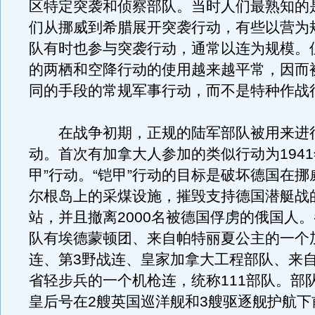
区特定突袭和侦察部队。当时人们最熟知的
们从挪威到希腊展开突袭行动，有些以营为
队有时也参与突袭行动，通常以连为规模。
的两栖和空降行动的使用越来越平常，因而
同的手段的常规军事行动，而不是特种作战
在战争初期，正规的陆军部队被用来进
动。首次有加拿大人参加的类似行动为1941
甲”行动。“铠甲”行动的目标是破坏德国在
尔根岛上的采煤设施，摧毁支持德国潜艇战
站，并且撤离2000名被德国俘虏的俄国人
队有埃德蒙顿团、来自帕特丽夏公主的一个
连、第3野战连、皇家加拿大工程部队、来
省轻步兵的一个机枪连，统称111部队。部
皇后号在2艘英国巡洋舰和3艘驱逐舰护航下