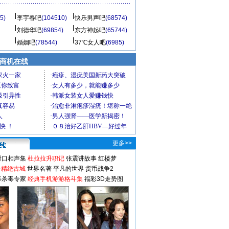
5)
李宇春吧
(104510)
快乐男声吧
(68574)
刘德华吧
(69854)
东方神起吧
(65744)
婚姻吧
(78544)
37℃女人吧
(6985)
商机在线
更多>>
对口相声集
杜拉拉升职记
张震讲故事
红楼梦
-精绝古城
世界名著
平凡的世界
货币战争2
毒杀毒专家
经典手机游游格斗集
福彩3D走势图