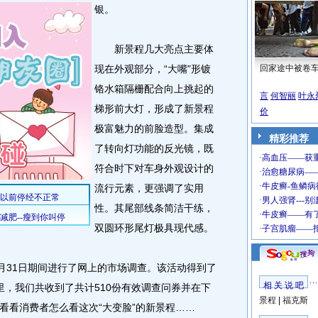
银。
新景程几大亮点主要体
现在外观部分，“大嘴”形镀
回家途中被卷
铬水箱隔栅配合向上挑起的
言
何智丽
叶永
梯形前大灯，形成了新景程
价
极富魅力的前脸造型。集成
精彩推荐
了转向灯功能的反光镜，既
符合时下对车身外观设计的
流行元素，更强调了实用
性。其尾部线条简洁干练，
双圆环形尾灯极具现代感。
31日期间进行了网上的市场调查。该活动得到了
相 关 说 吧
里，我们共收到了共计510份有效调查问券并在下
景程
|
福克斯
看看消费者怎么看这次“大变脸”的新景程……