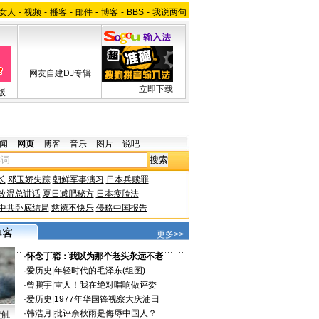
女人
-
视频
-
播客
-
邮件
-
博客
-
BBS
-
我说两句
网友自建DJ专辑
立即下载
版
闻
网页
博客
音乐
图片
说吧
长
邓玉娇失踪
朝鲜军事演习
日本兵赎罪
改温总讲话
夏日减肥秘方
日本瘦脸法
中共卧底结局
慈禧不快乐
侵略中国报告
更多>>
·
怀念丁聪：我以为那个老头永远不老
·
爱历史
|
年轻时代的毛泽东(组图)
·
曾鹏宇
|
雷人！我在绝对唱响做评委
·
爱历史
|
1977年华国锋视察大庆油田
·
韩浩月
|
批评余秋雨是侮辱中国人？
接触