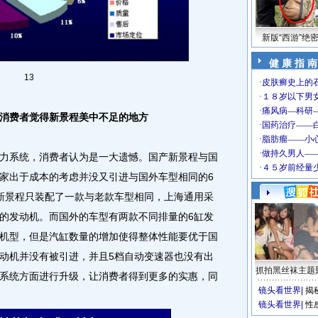
新版“西游”绝
健 康 指 南
13
消费者觉得新景程美中不足的地方
系统，消费者认为是一大遗憾。国产新景程与国
家出于成本的考虑并没又引进与国外车型相同的6
新景程只装配了一款与老款车型相同，上海通用采
量的发动机。而国外的车型有两款不同排量的6缸发
量的机型，但是汽缸数量的增加使得整体性能要优于国
发动机并没有被引进，并且5档自动变速器也没有出
抓拍黑丝袜主题
系统方面进行升级，让消费者得到更多的实惠，同
镜头看世界
|
揭
镜头看世界
|
性