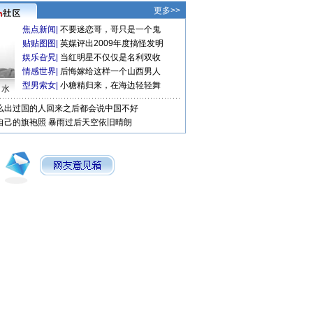
更多>>
焦点新闻
|
不要迷恋哥，哥只是一个鬼
贴贴图图
|
英媒评出2009年度搞怪发明
娱乐旮旯
|
当红明星不仅仅是名利双收
情感世界
|
后悔嫁给这样一个山西男人
型男索女
|
小糖精归来，在海边轻轻舞
口水
么出过国的人回来之后都会说中国不好
自己的旗袍照
暴雨过后天空依旧晴朗