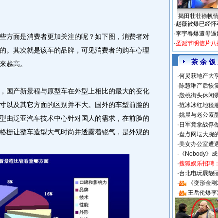
揭田壮壮徐帆
·
赵薇被爆已经怀
·
李宇春爆遭母逼
方面是消费者更加关注的呢？如下图，消费者对
·
圣诞节明信片八
的。其次就是该车的品牌，可见消费者的购车心理
茶 余 饭
来越高。
·
何炅获地产大亨
·
陈慧琳产后恢复
国产新景程与原型车在外型上相比的最大的变化
·
殷桃街头休闲装
寸以及其它方面的区别并不大。国外的车型前脸的
·
范冰冰红地毯
·
姚晨与老公素
型由泛亚汽车技术中心针对国人的需求，在前脸的
·
日军竟拿战俘
格栅让整车造型大气时尚并透露着锐气，是外观的
·
盘点网坛大腕
·
美女办公室遭
·
《Nobody》
·
搜狐娱乐招聘
·
台北电玩展靓丽S
·
《变形金刚
·
王岳伦爆李