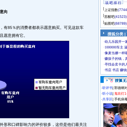
说 吧 排 行
上证指数
(7744
意向
苏醒吧
(41523)
贴图吧
(68789)
有85％的消费者都表示愿意购买。可见这款车
搜狐分类
|
且愿意拥有它。
·
听评书
|
郭德纲
·
听小说
|
鬼吹灯1
·
共享区
|
手机病
形和口碑影响力的评价较多，这些是他们最关注