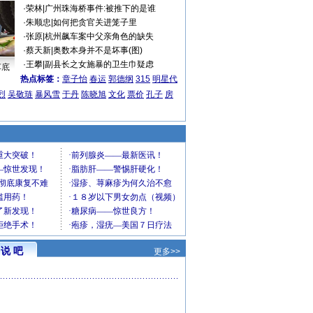
·
荣林
|
广州珠海桥事件:被推下的是谁
·
朱顺忠
|
如何把贪官关进笼子里
·
张原
|
杭州飙车案中父亲角色的缺失
·
蔡天新
|
奥数本身并不是坏事(图)
·
王攀
|
副县长之女施暴的卫生巾疑虑
车底
热点标签：
章子怡
春运
郭德纲
315
明星代
烈
吴敬琏
暴风雪
于丹
陈晓旭
文化
票价
孔子
房
说 吧
更多>>