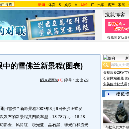
地产
搜狗
新闻
-
体育
-
S
-
娱乐
-
V
-
财经
-
IT
-
汽车
-
房产
-
家居
-
搜狐博客玩弄
新
眼中的雪佛兰新景程(图表)
央视质疑29岁市
石首网站被黑
篡
[
我来说两句
(1)
] [字号：
大
中
小
]
宋美龄牛奶洗澡
通用雪佛兰新款景程2007年3月9日长沙正式发
布的新景程共四款车型，13.78万元－16.28
幻影金、风尚红、极光蓝、晶石黑、珠光白和流光
与松鼠的意外