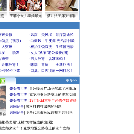
密照
王菲小女儿李嫣曝光
酒井法子痛哭谢罪
更多>>
镜头看世界
|
音乐喷泉广场竟然成了淋浴场
镜头看世界
|
克罗地亚公路赛上的洗车女郎
镜头看世界
|
19世纪日本生产恐怖孕妇娃娃
民间纪事
|
黑河打狗打出来的问题
民间纪事
|
明星代言假药应该视为共犯吗
聚会
秘那些美丽“床模”怎样炼成的(组图)
感女郎来洗车！克罗地亚公路赛上的洗车女郎