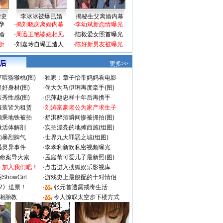
情史
李冰冰被爆已婚
揭秘生父离婚内幕
孕
·
揭刘晓庆离婚内幕
·
李幼斌新恋情曝光
婚
·
周迅王艳婆媳相见
·
陆毅爱女照首曝光
折
·
刘嘉玲自曝正造人
·
陈好新男友被曝光
 后
更多>>
喂猕猴桃(图)
·
独家：章子怡带妈妈看电影
好身材(图)
·
佟大为马伊琍再度牵手(图)
秀性感(图)
·
倪萍赵忠祥十年后再携手
服装皆为租赁
·
刘涛富豪老公为家产求生子
颜乘地铁被拍
·
舒淇醉酒瞬间惨被抓拍(图)
做活体解剖
·
实拍漂亮的地摊西施(组图)
的暴烈脾气
·
世界九大罪恶之城(组图)
遇灵异事件
·
李孝利新欢私密视频曝光
成命案导火索
·
孟庭苇可爱儿子最新照(图)
：加入我们吧！
·
点击进入搜狐娱乐影视库
howGirl
·
游戏史上最般配的十对情侣
2》送票！
·
张元首透露戒毒生活
湘胎教
·
令人惊叹太空步下楼方式