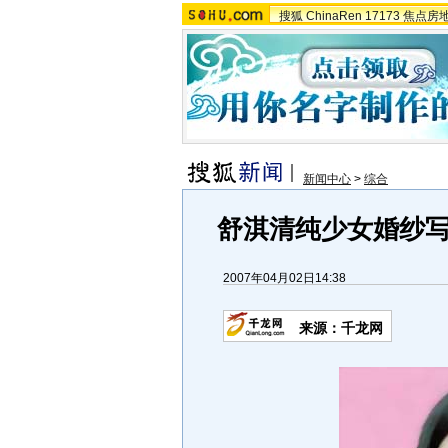
搜狐
ChinaRen
17173
焦点房
新闻中心
>
综合
舒淇清纯少女婚纱写
2007年04月02日14:38
来源：千龙网