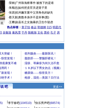
·
荣林
|
广州珠海桥事件:被推下的是谁
·
朱顺忠
|
如何把贪官关进笼子里
·
张原
|
杭州飙车案中父亲角色的缺失
·
蔡天新
|
奥数本身并不是坏事(图)
·
王攀
|
副县长之女施暴的卫生巾疑虑
车底
热点标签：
章子怡
春运
郭德纲
315
明星代
烈
吴敬琏
暴风雪
于丹
陈晓旭
文化
票价
孔子
房
说 吧
更多>>
5)
李宇春吧
(104510)
快乐男声吧
(68574)