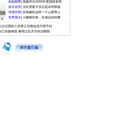
贴贴图图
|
英媒评出2009年度搞怪发明
娱乐旮旯
|
当红明星不仅仅是名利双收
情感世界
|
后悔嫁给这样一个山西男人
型男索女
|
小糖精归来，在海边轻轻舞
口水
么出过国的人回来之后都会说中国不好
自己的旗袍照
暴雨过后天空依旧晴朗