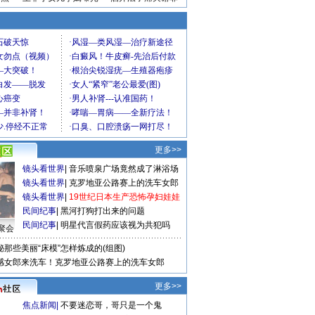
更多>>
镜头看世界
|
音乐喷泉广场竟然成了淋浴场
镜头看世界
|
克罗地亚公路赛上的洗车女郎
镜头看世界
|
19世纪日本生产恐怖孕妇娃娃
民间纪事
|
黑河打狗打出来的问题
民间纪事
|
明星代言假药应该视为共犯吗
聚会
秘那些美丽“床模”怎样炼成的(组图)
感女郎来洗车！克罗地亚公路赛上的洗车女郎
更多>>
焦点新闻
|
不要迷恋哥，哥只是一个鬼