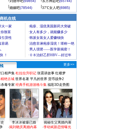
刘德华吧
(69854)
东方神起吧
(65744)
婚姻吧
(78544)
37℃女人吧
(6985)
商机在线
更多>>
对口相声集
杜拉拉升职记
张震讲故事
红楼梦
-精绝古城
世界名著
平凡的世界
货币战争2
毒杀毒专家
经典手机游游格斗集
福彩3D走势图
情史
李冰冰被爆已婚
揭秘生父离婚内幕
孕
·
揭刘晓庆离婚内幕
·
李幼斌新恋情曝光