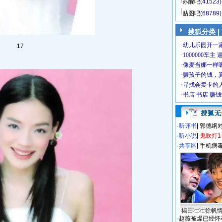
苏醒吧
(41523)
贴图吧
(68789)
搜狐分类
|
17
·
听评书
|
郭德纲
·
听小说
|
鬼吹灯1
·
共享区
|
手机病
揭田壮壮徐帆
·
赵薇被爆已经怀