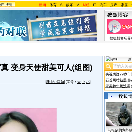
地产
搜狗
新闻
-
体育
-
S
-
娱乐
-
V
-
财经
-
IT
-
汽车
-
房产
-
家居
-
搜狐博客玩弄
新
真 变身天使甜美可人(组图)
央视质疑29岁市
石首网站被黑
篡
[
我来说两句
] [字号：
大
中
小
]
宋美龄牛奶洗澡
与松鼠的意外