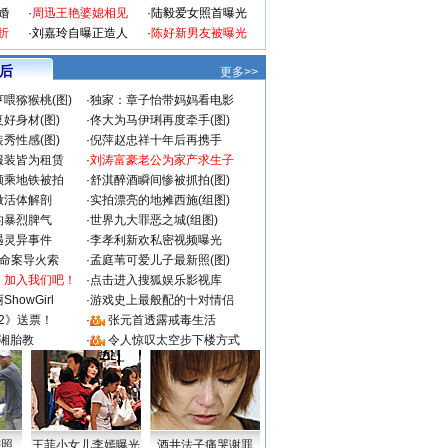
婚
·
周迅王艳婆媳相见
·
陆毅爱女照首曝光
折
·
刘嘉玲自曝正造人
·
陈好新男友被曝光
 后
更多>>
喂猕猴桃(图)
·
独家：章子怡带妈妈看电影
好身材(图)
·
佟大为马伊琍再度牵手(图)
秀性感(图)
·
倪萍赵忠祥十年后再携手
服装皆为租赁
·
刘涛富豪老公为家产求生子
颜乘地铁被拍
·
舒淇醉酒瞬间惨被抓拍(图)
做活体解剖
·
实拍漂亮的地摊西施(组图)
的暴烈脾气
·
世界九大罪恶之城(组图)
遇灵异事件
·
李孝利新欢私密视频曝光
成命案导火索
·
孟庭苇可爱儿子最新照(图)
：加入我们吧！
·
点击进入搜狐娱乐影视库
howGirl
·
游戏史上最般配的十对情侣
2》送票！
·
张元首透露戒毒生活
湘胎教
·
令人惊叹太空步下楼方式
密照
王菲小女儿李嫣曝光
酒井法子痛哭谢罪