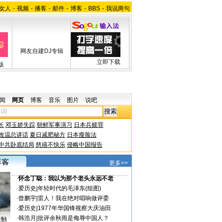
女人
-
视频
-
播客
-
邮件
-
博客
-
BBS
-
我说两句
网友自建DJ专辑
立即下载
版
闻
网页
博客
音乐
图片
说吧
长
邓玉娇失踪
朝鲜军事演习
日本兵赎罪
改温总讲话
夏日减肥秘方
日本瘦脸法
中共卧底结局
慈禧不快乐
侵略中国报告
更多>>
·
怀念丁聪：我以为那个老头永远不老
·
爱历史
|
年轻时代的毛泽东(组图)
·
曾鹏宇
|
雷人！我在绝对唱响做评委
·
爱历史
|
1977年华国锋视察大庆油田
·
韩浩月
|
批评余秋雨是侮辱中国人？
接触