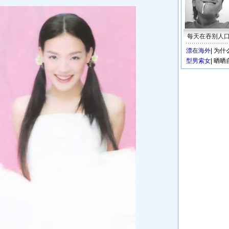
每天在吞别人
漂在海外
|
为什
型男索女
|
晒晒