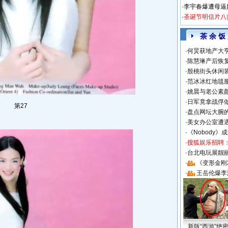
·
李宇春爆遭母逼
·
圣诞节明信片八
茶 余 饭
·
何炅获地产大亨
·
陈慧琳产后恢复
·
殷桃街头休闲装
·
范冰冰红地毯
·
姚晨与老公素
·
日军竟拿战俘
第27
·
盘点网坛大腕
·
美女办公室遭
·
《Nobody》
·
搜狐娱乐招聘
·
台北电玩展靓丽S
·
《变形金刚
·
王岳伦爆李
新版“西游”绝