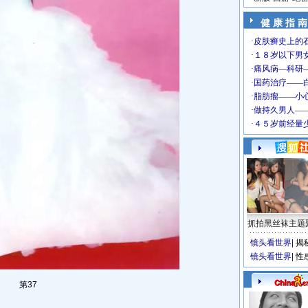
健 康 指 南
抓拍黑丝袜主题
镜头看世界
|
揭
镜头看世界
|
性
第37