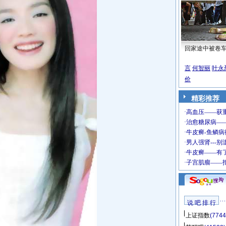
回家途中被卷
言
何智丽
叶永
价
精彩推荐
说 吧 排 行
上证指数
(7744