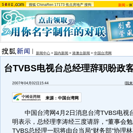
搜狐
ChinaRen
17173
焦点房地产
搜狗
新闻
-
体
新闻中心
>
国内新闻
>
港澳台新闻
>
中国台湾网
台TVBS电视台总经理辞职盼政客
2007年04月02日15:44
[
我来
来源：中国台湾网
中国台湾网4月2日消息台湾TVBS电视
明表示，总经理李涛经三度请辞，“董事会勉
TVBS总经理一职将由台当局“财务部”协理