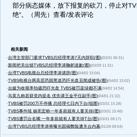
部分病态媒体，放下报复的砍刀，停止对TV
绝”。（周先）查看/发表评论
相关新闻
·
台湾主管部门要求TVBS总经理李涛7天内辞职(图)
(03/31 06:31)
·
新闻把关出错TVBS总经理李涛鞠躬道歉(图)
(03/29 11:31)
·
台湾TVBS电视台总经理李涛请辞(图)
(04/02 15:04)
·
TVBS电视台两高层恐因黑道恐吓光盘丑闻成被告(图)
(04/02 15:02)
·
台媒为收视率拍摄恐吓光盘 TVBS被罚蓝绿都不满
(04/02 14:54)
·
马英九称若获党内提名 优先请王金平任副手(图)
(04/01 21:32)
·
TVBS被罚200万不停播 总经理七日内下台(组图)
(03/31 15:28)
·
TVBS事件续 杨宪宏称一年多前就有人要关掉(图)
(03/31 10:46)
·
TVBS遭罚台名嘴:一年多前就有人要关掉T台(图)
(03/31 09:17)
·
台湾TVBS总经理李涛将曝光因揭弊险遭关台内幕
(01/28 09:54)