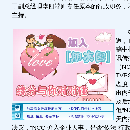
于副总经理李四端则专任原本的行政职务，
主持。
综
道，
稿中
讯传
（N
TV
态度
出内
及后
但“N
天内
决议，“NCC”介入企业人事，是否“依法”行