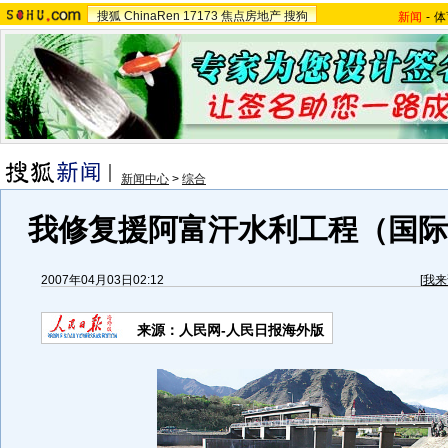
搜狐
ChinaRen
17173
焦点房地产
搜狗
新闻
-
体
新闻中心
>
综合
我修复援阿富汗水利工程（国际速
2007年04月03日02:12
[
我来
来源：人民网-人民日报海外版