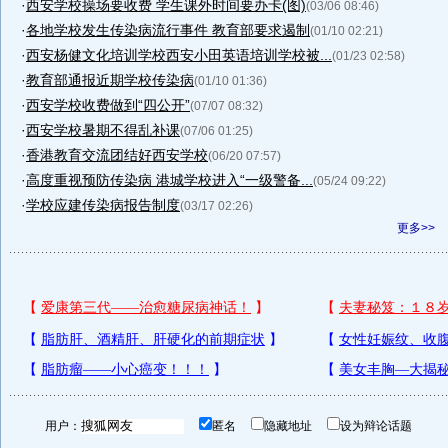
·
西安学校操场要收费 学生课外时间要办卡(图)
(03/06 08:46)
·
各地学校发生传染病流行事件 教育部要求遏制
(01/10 02:21)
·
西安杨健文化培训学校西安小田英语培训学校被...
(01/23 02:58)
·
教育部通报近期学校传染病
(01/10 01:36)
·
西安学校收费做到“四公开”
(07/07 08:32)
·
西安学校暑期不得乱补课
(07/06 01:25)
·
香港教育交流团结好西安学校
(06/20 07:57)
·
高度重视预防传染病 港城学校进入“一级警备...
(05/24 09:22)
·
学校应建传染病报告制度
(03/17 02:26)
更多>>
用户：
匿名
隐藏地址
设为辩论话题