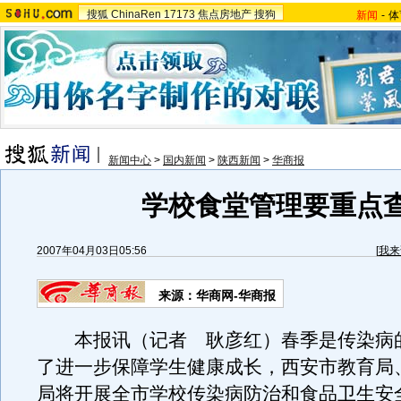
搜狐
ChinaRen
17173
焦点房地产
搜狗
新闻
-
体
新闻中心
>
国内新闻
>
陕西新闻
>
华商报
学校食堂管理要重点
2007年04月03日05:56
[
我来
来源：华商网-华商报
本报讯（记者 耿彦红）春季是传染病
了进一步保障学生健康成长，西安市教育局
局将开展全市学校传染病防治和食品卫生安