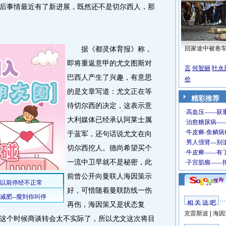
后事情最近有了新进展，既然还不是切尔西人，那
据《都灵体育报》称，
回家途中被卷
即将重返意甲的尤文图斯对
言
何智丽
叶永
巴西人产生了兴趣，有意思
价
的是文章写道：尤文正在等
精彩推荐
待切尔西的决定，这表示意
大利媒体已经承认阿莱士属
于蓝军，还句话说尤文在向
切尔西挖人。德尚希望买个
一流中卫早就不是秘密，此
前曾公开向曼联人海因策示
好，可惜随着曼联防线一伤
相 关 说 吧
再伤，海因策又是状态复
克雷斯波
|
海因
这个时候商谈转会太不实际了，所以尤文这次将目