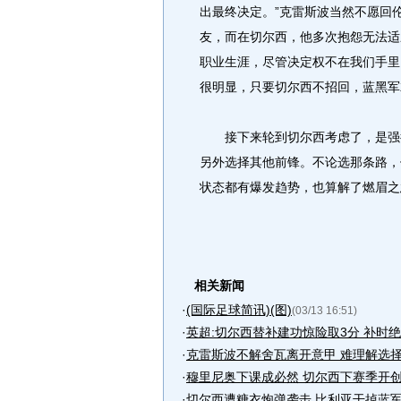
出最终决定。”克雷斯波当然不愿回
友，而在切尔西，他多次抱怨无法适
职业生涯，尽管决定权不在我们手里
很明显，只要切尔西不招回，蓝黑军
接下来轮到切尔西考虑了，是强行
另外选择其他前锋。不论选那条路，
状态都有爆发趋势，也算解了燃眉之
相关新闻
·
(国际足球简讯)(图)
(03/13 16:51)
·
英超:切尔西替补建功惊险取3分 补时
·
克雷斯波不解舍瓦离开意甲 难理解选
·
穆里尼奥下课成必然 切尔西下赛季开
·
切尔西遭糖衣炮弹袭击 比利亚干掉蓝