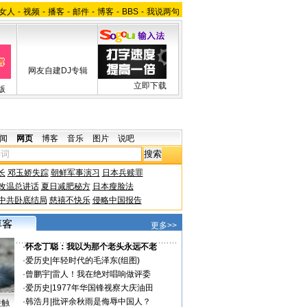
女人
-
视频
-
播客
-
邮件
-
博客
-
BBS
-
我说两句
网友自建DJ专辑
立即下载
版
闻
网页
博客
音乐
图片
说吧
长
邓玉娇失踪
朝鲜军事演习
日本兵赎罪
改温总讲话
夏日减肥秘方
日本瘦脸法
中共卧底结局
慈禧不快乐
侵略中国报告
更多>>
·
怀念丁聪：我以为那个老头永远不老
·
爱历史
|
年轻时代的毛泽东(组图)
·
曾鹏宇
|
雷人！我在绝对唱响做评委
·
爱历史
|
1977年华国锋视察大庆油田
·
韩浩月
|
批评余秋雨是侮辱中国人？
接触