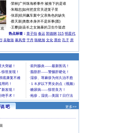
·
荣林
|
广州珠海桥事件:被推下的是谁
·
朱顺忠
|
如何把贪官关进笼子里
·
张原
|
杭州飙车案中父亲角色的缺失
·
蔡天新
|
奥数本身并不是坏事(图)
·
王攀
|
副县长之女施暴的卫生巾疑虑
车底
热点标签：
章子怡
春运
郭德纲
315
明星代
烈
吴敬琏
暴风雪
于丹
陈晓旭
文化
票价
孔子
房
说 吧
更多>>
策