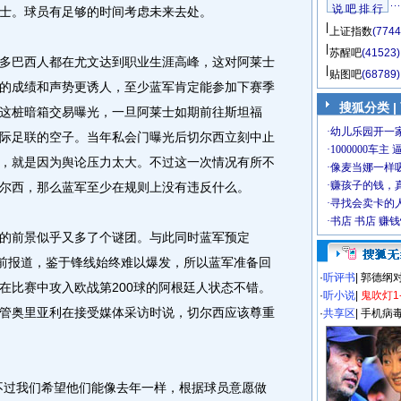
说 吧 排 行
士。球员有足够的时间考虑未来去处。
上证指数
(7744
苏醒吧
(41523)
巴西人都在尤文达到职业生涯高峰，这对阿莱士
贴图吧
(68789)
的成绩和声势更诱人，至少蓝军肯定能参加下赛季
搜狐分类
|
这桩暗箱交易曝光，一旦阿莱士如期前往斯坦福
际足联的空子。当年私会门曝光后切尔西立刻中止
，就是因为舆论压力太大。不过这一次情况有所不
尔西，那么蓝军至少在规则上没有违反什么。
前景似乎又多了个谜团。与此同时蓝军预定
此前报道，鉴于锋线始终难以爆发，所以蓝军准备回
·
听评书
|
郭德纲
在比赛中攻入欧战第200球的阿根廷人状态不错。
·
听小说
|
鬼吹灯1
管奥里亚利在接受媒体采访时说，切尔西应该尊重
·
共享区
|
手机病
过我们希望他们能像去年一样，根据球员意愿做