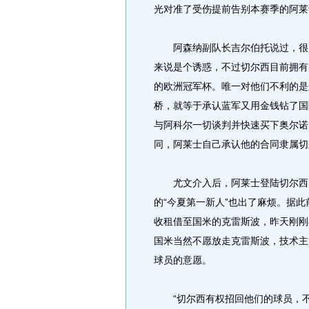
光对准了受伤提前告别本赛季的阿莱
阿森纳副队长吉尔伯托说过，很多
来说是个诱惑，不过切尔西目前拥有
的欧洲冠军杯。唯一对他们不利的是
桥，就等于承认蓝军又用金钱钻了国
与阿科尔一切谈判并快速买下奥尔诺
同，阿莱士自己承认他的合同隶属切
尤文介入后，阿莱士登陆切尔西的
的“今夏第一新人”也出了麻烦。据
收租借至国米的克雷斯波，昨天刚刚
国米当然不愿放走克雷斯波，技术主
球员的意愿。
“切尔西有权招回他们的球员，不