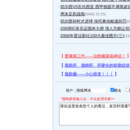
·
切尔西VS瓦伦西亚 西甲独苗不屑英超
·
周末足彩战报
(04/02 15:15)
·
切尔西补时才进球 埃托奥动粗逃惩罚
(0
·
200球纪录见证国米大师 强人怎能让
·
2006年度法新社100大最佳图片(三)
(12
用户：
匿名
*搜狗拼音输入法，中文处理专家>>