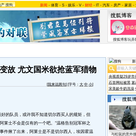
地产
搜狗
新闻
-
体育
-
S
-
娱乐
-
V
-
财经
-
IT
-
汽车
-
房产
-
家居
-
搜狐博客玩弄
新
变故 尤文国米欲抢蓝军猎物
央视质疑29岁市
石首网站被黑
篡
[
我来说两句
] [字号：
大
中
小
]
宋美龄牛奶洗澡
好的队员，或许我不知道切尔西买人的规矩，但
阿莱士不会是仅有的一个吧。”温格告别冠军杯之
事件揪了出来，阿莱士是不是切尔西人，埃因霍温
与松鼠的意外