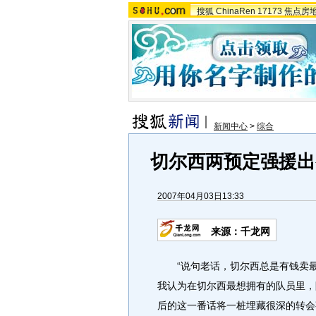
搜狐
ChinaRen
17173
焦点房
新闻中心
>
综合
切尔西两预定强援出
2007年04月03日13:33
来源：千龙网
“说句老话，切尔西总是有钱卖最
我认为在切尔西最想拥有的队员里，
后的这一番话将一桩埋藏很深的转会