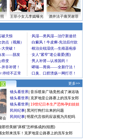
密照
王菲小女儿李嫣曝光
酒井法子痛哭谢罪
更多>>
镜头看世界
|
音乐喷泉广场竟然成了淋浴场
镜头看世界
|
克罗地亚公路赛上的洗车女郎
镜头看世界
|
19世纪日本生产恐怖孕妇娃娃
民间纪事
|
黑河打狗打出来的问题
民间纪事
|
明星代言假药应该视为共犯吗
聚会
秘那些美丽“床模”怎样炼成的(组图)
感女郎来洗车！克罗地亚公路赛上的洗车女郎