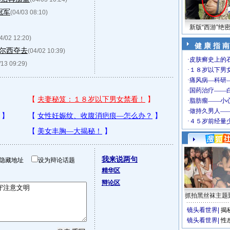
冠军
(04/03 08:10)
新版“西游”绝
4/02 12:20)
健 康 指 南
切尔西夺去
(04/02 10:39)
/13 09:29)
我来说两句
隐藏地址
设为辩论话题
精华区
辩论区
抓拍黑丝袜主题
镜头看世界
|
揭
镜头看世界
|
性