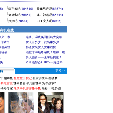
5)
李宇春吧
(104510)
快乐男声吧
(68574)
刘德华吧
(69854)
东方神起吧
(65744)
婚姻吧
(78544)
37℃女人吧
(6985)
商机在线
更多>>
对口相声集
杜拉拉升职记
张震讲故事
红楼梦
-精绝古城
世界名著
平凡的世界
货币战争2
毒杀毒专家
经典手机游游格斗集
福彩3D走势图