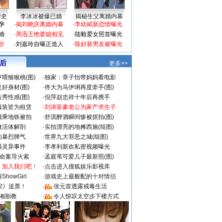
情史
李冰冰被爆已婚
揭秘生父离婚内幕
孕
·
揭刘晓庆离婚内幕
·
李幼斌新恋情曝光
婚
·
周迅王艳婆媳相见
·
陆毅爱女照首曝光
折
·
刘嘉玲自曝正造人
·
陈好新男友被曝光
 后
更多>>
喂猕猴桃(图)
·
独家：章子怡带妈妈看电影
好身材(图)
·
佟大为马伊琍再度牵手(图)
秀性感(图)
·
倪萍赵忠祥十年后再携手
服装皆为租赁
·
刘涛富豪老公为家产求生子
颜乘地铁被拍
·
舒淇醉酒瞬间惨被抓拍(图)
做活体解剖
·
实拍漂亮的地摊西施(组图)
的暴烈脾气
·
世界九大罪恶之城(组图)
遇灵异事件
·
李孝利新欢私密视频曝光
成命案导火索
·
孟庭苇可爱儿子最新照(图)
：加入我们吧！
·
点击进入搜狐娱乐影视库
howGirl
·
游戏史上最般配的十对情侣
2》送票！
·
张元首透露戒毒生活
湘胎教
·
令人惊叹太空步下楼方式