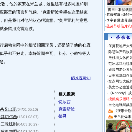
伦敦，他的家安在米兰城，这里还有很多同胞和朋
揭田壮壮徐帆
应那里的语言和气候。“克雷斯波希望在这里结束
·
赵薇被爆已经怀
，但是我们对他的状态很满意。”奥里亚利的意思
·
李宇春爆遭母逼
·
圣诞节明信片八
就会留用克雷斯波。
茶 余 饭
启动合同中的细节招回球员，还是随了他的心愿
·
何炅获地产大亨
·
陈慧琳产后恢复
似乎都不好走。幸好近期舍瓦、卡劳、小赖特等人
·
殷桃街头休闲装
急。
·
范冰冰红地毯
·
姚晨与老公素
·
日军竟拿战俘
[
我来说两句
]
·
盘点网坛大腕
·
美女办公室遭
·
《Nobody》
相关搜索
·
搜狐娱乐招聘
切尔西
·
台北电玩展靓丽S
克雷斯波
绝杀又出现
(04/01 05:10)
·
《变形金刚
都灵
择其切尔西
·
王岳伦爆李
(12/01 08:07)
创三教练制
(04/03 10:29)
军后再加盟
(04/03 10:24)