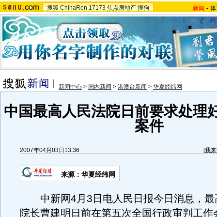
搜狐
ChinaRen
17173
焦点房地产
搜狗
新闻
-
体
新闻中心
>
国内新闻
>
港澳台新闻
>
华夏经纬网
中国最高人民法院日前要求处理
案件
2007年04月03日13:36
[
我来
来源：华夏经纬网
中新网4月3日电人民日报今日消息，最
院长曹建明日前在第五次全国行政审判工作